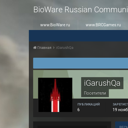
BioWare Russian Communi
www.BioWare.ru
www.BRCGames.ru
Главная
iGarushQa
iGarushQa
Посетители
ПУБЛИКАЦИЙ
ЗАРЕГИС
6
19 нояб
ВЕСЬ