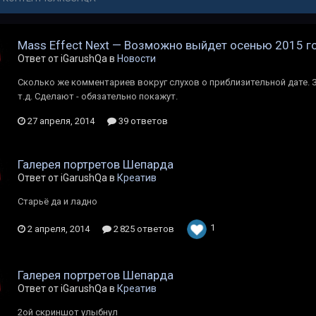
Mass Effect Next — Возможно выйдет осенью 2015 г
Ответ от iGarushQa в
Новости
Сколько же комментариев вокруг слухов о приблизительной дате. За
т.д. Сделают - обязательно покажут.
27 апреля, 2014
39 ответов
Галерея портретов Шепарда
Ответ от iGarushQa в
Креатив
Старьё да и ладно
1
2 апреля, 2014
2 825 ответов
Галерея портретов Шепарда
Ответ от iGarushQa в
Креатив
2ой скриншот улыбнул