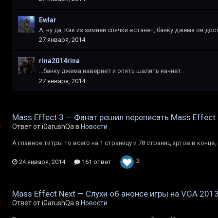
Ewlar
А, ну да. Как из зимней спячки встанет, банку джема он дост
27 января, 2014
rina2014rina
...банку джема навернет и опять шалить начнет.
27 января, 2014
Mass Effect 3 — Фанат решил переписать Mass Effect
Ответ от iGarushQa в
Новости
А главное титры то всего на 1 страницу и 78 страниц артов в конце
2
24 января, 2014
161 ответ
Mass Effect Next — Слухи об анонсе игры на VGA 201
Ответ от iGarushQa в
Новости