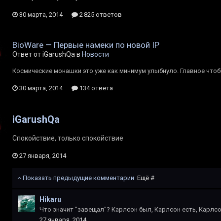
30 марта, 2014
2 825 ответов
BioWare — Первые намеки по новой IP
Ответ от iGarushQa в
Новости
Космические монашки это уже как минимум улыбнуло. Главное чтоб
30 марта, 2014
134 ответа
iGarushQa
Спокойствие, только спокойствие
27 января, 2014
Показать предыдущие комментарии
Ещё #
Hikaru
Что значит "завещал"? Карлсон был, Карлсон есть, Карлсо
27 января, 2014