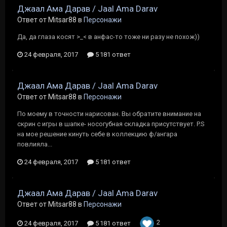
Джаал Ама Дарав / Jaal Ama Darav
Ответ от Mitsar88 в
Персонажи
Да, да глаза косят >_< в анфас-то тоже ни разу не похож))
24 февраля, 2017
5 181 ответ
Джаал Ама Дарав / Jaal Ama Darav
Ответ от Mitsar88 в
Персонажи
По моему в точности нарисован. Вы обратите внимание на
скрин с игры в шапке- носогубная складка присутствует. P.S
на мое решение кинуть себе в коллекцию ф/ангара
повлияла...
24 февраля, 2017
5 181 ответ
Джаал Ама Дарав / Jaal Ama Darav
Ответ от Mitsar88 в
Персонажи
2
24 февраля, 2017
5 181 ответ