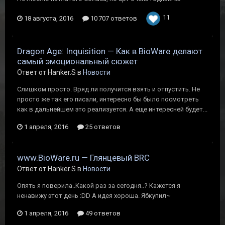
11
18 августа, 2016
10 707 ответов
Dragon Age: Inquisition — Как в BioWare делают
самый эмоциональный сюжет
Ответ от Hanker.S в
Новости
Слишком просто. Вряд ли получится взять и отпустить. Не
просто же так его писали, интересно бы было посмотреть
как в дальнейшем это реализуется. А еще интересней будет...
1 апреля, 2016
25 ответов
www.BioWare.ru — Глянцевый BRC
Ответ от Hanker.S в
Новости
Опять я поверила..Какой раз за сегодня..? Кажется я
ненавижу этот день :DD А идея хороша. Ябкупил~
1 апреля, 2016
49 ответов