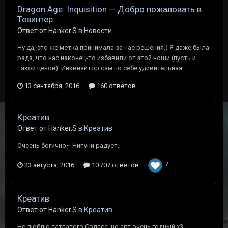
Dragon Age: Inquisition — Добро пожаловать в
Тевинтер
Ответ от Hanker.S в
Новости
Ну да, это же метка принимала за нас решения.) Я даже была
рада, что нас наконец-то избавили от этой ноши (пусть и
такой ценой). Инквизитор сам по себе удивительная...
13 сентября, 2016
160 ответов
Креатив
Ответ от Hanker.S в
Креатив
Очеень богично~ Нипуни радует.
7
23 августа, 2016
10 707 ответов
Креатив
Ответ от Hanker.S в
Креатив
Не люблю патлатого Соласа, но арт очень годный х3