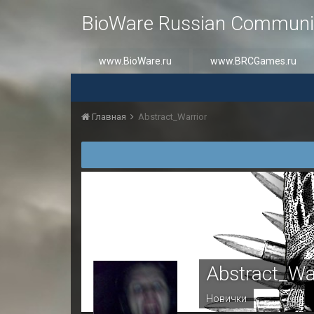
BioWare Russian Communi
www.BioWare.ru
www.BRCGames.ru
Главная
Abstract_Warrior
Abstract_Wa
Новички