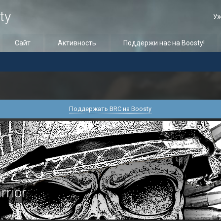
ty
Уж
Сайт
Активность
Поддержи нас на Boosty!
Поддержать BRC на Boosty
rrior