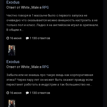
Exodus
Ответ от White_Male в
RPG
Честно говоря в 1 массыче было с первого запуска не
очевидно что оказывается можно внешность настроить а не
только пол и класс. Ладно я на английском играл в оригинале.
В общем я...
16 июня
1 130 ответов
Exodus
Ответ от White_Male в
RPG
Забыла или не знаешь про такую вещь как корпоративная
этика? Через пару лет он может быть скажет правду если
перестанет работать в индустрии а так большинство не...
16 июня
1 130 ответов