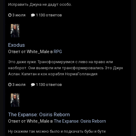
Исправить Джуна не дадут особо.
3 июля
1 130 ответов
Exodus
Ответ от White_Male в
RPG
Это даже хуже. Трансформируемся с лево на право или
наоборот. Они вымерли или трансформировались Это Джун
Аслан. Капитан и кок корабля НормаГолландия
3 июля
1 130 ответов
The Expanse: Osiris Reborn
Ответ от White_Male в
The Expanse: Osiris Reborn
Ну скажем так можно было и подкачать бубы и бути