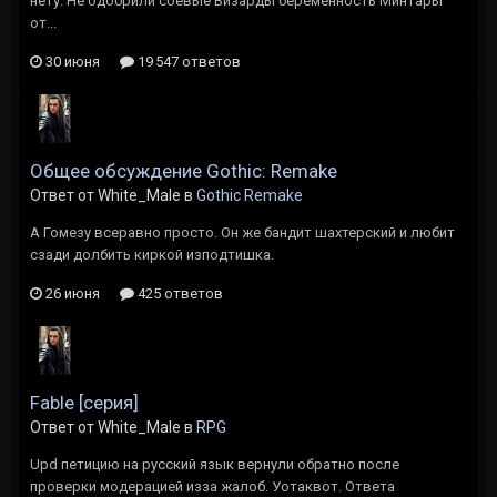
нету. Не одобрили соевые Визарды беременность Минтары
от...
30 июня
19 547 ответов
Общее обсуждение Gothic: Remake
Ответ от White_Male в
Gothic Remake
А Гомезу всеравно просто. Он же бандит шахтерский и любит
сзади долбить киркой изподтишка.
26 июня
425 ответов
Fable [серия]
Ответ от White_Male в
RPG
Upd петицию на русский язык вернули обратно после
проверки модерацией изза жалоб. Уотаквот. Ответа