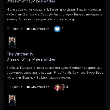
Ответ от White_Male в
Witcher
И они ведь хотят создать 3, 3 игры про Цыри И мультиплеер в
Киберпанк 2 впихнуть. Самоубийцы, история Биовар не научила
ничему. А они ее повторяют быстрее Биовар.
1
19 июня
745 ответов
The Witcher IV
Ответ от White_Male в
Witcher
В общем Прожекты повторяют историю Биовар и ударились в
радужносоевыетранс парады, Pride Month. Gaymers, Sweet Baby
Inc штуки. Ведьмак 4 с Цири скорее мертв.
2
17 июня
745 ответов