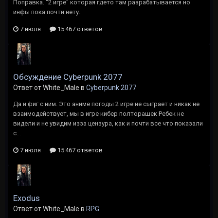
Поправка. "2 игре" которая гдето там разрабатывается но
инфы пока почти нету.
7 июля
15 467 ответов
Обсуждение Cyberpunk 2077
Ответ от White_Male в
Cyberpunk 2077
Да и фиг с ним. Это аниме погоды 2 игре не сыграет и никак не
взаимодействует, мы в игре кибер полторашек Ребек не
видели и не увидим изза цензура, как и почти все что показали
с...
7 июля
15 467 ответов
Exodus
Ответ от White_Male в
RPG