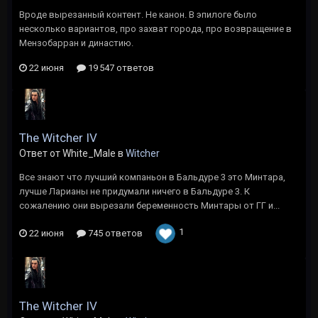
Вроде вырезанный контент. Не канон. В эпилоге было
несколько вариантов, про захват города, про возвращение в
Мензобарран и династию.
22 июня
19 547 ответов
The Witcher IV
Ответ от White_Male в
Witcher
Все знают что лучший компаньон в Бальдуре 3 это Минтара,
лучше Ларианы не придумали ничего в Бальдуре 3. К
сожалению они вырезали беременность Минтары от ГГ и...
1
22 июня
745 ответов
The Witcher IV