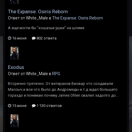
The Expanse: Osiris Reborn
Ответ от White_Male в
The Expanse: Osiris Reborn
А еще могли бы "кошачьи ушки" на шлеме
16 июня
802 ответа
Exodus
Ответ от White_Male в
RPG
Вторично-третично. От ветеранов Биовар что создавали
Массыч и все что было до Андромеды и т.д ждал большего
гораздо и понимаю почему James Ohlen свалил задолго до...
15 июня
1 130 ответов