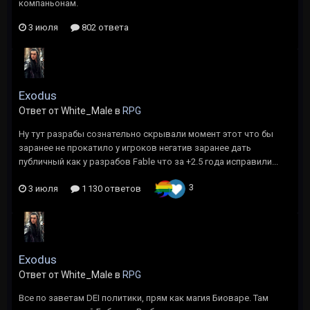
компаньонам.
3 июля
802 ответа
Exodus
Ответ от White_Male в
RPG
Ну тут разрабы сознательно скрывали момент этот что бы
заранее не прокатило у игроков негатив заранее дать
публичный как у разрабов Fable что за +2.5 года исправили...
3
3 июля
1 130 ответов
Exodus
Ответ от White_Male в
RPG
Все по заветам DEI политики, прям как магия Биоваре. Там