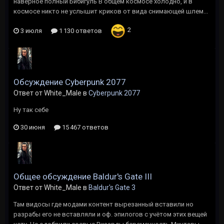
наверное полный Бибигуль В общем космосе холодно, и в
космосе никто не услышит криков от вида снимающей шлем...
2
3 июля
1 130 ответов
Обсуждение Cyberpunk 2077
Ответ от White_Male в
Cyberpunk 2077
Ну так себе
30 июня
15 467 ответов
Общее обсуждение Baldur's Gate III
Ответ от White_Male в
Baldur's Gate 3
Там видосы где модами контент вырезанный вставили но
разрабы его не вставляли и оф. эпилогов с учётом этих вещей