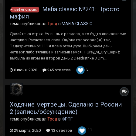
Mafia classic №241: Просто
мафия классик
мафия
тема опубликовал
Трод
в
MAFIA CLASSIC
Давайте-ка стряхнём пыль с раздела, а то будто апокалипсис
наступил. Расчехляем свои: Он/она голосовал(-а) так,
Падазрительно!!!111 и всё в этом духе. Выбираем день
четверг либо тяпница и записываемся. 1 Grey_vi_Ory шериф
выбыла из игры на второй день 2 Deathstrike 3 Dm...
5
8 июня, 2020
245 ответов
Ходячие мертвецы. Сделано в России
2 (запись/обсуждение)
тема опубликовал
Трод
в
ФРПГ
11
29 марта, 2020
13 ответов