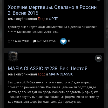
Ходячие мертвецы. Сделано в России
2. Весна 2015
тема опубликовал
Трод
в
ФРПГ
действующая карта Ходячие Мертвецы. Сделано в России 2.
****** Межсезонье. Май 2015 года.
6
11 мая, 2020
576 ответов
MAFIA CLASSIC №238. Век Шестой
тема опубликовал
Трод
в
MAFIA CLASSIC
Век Шестой. Рубеж века пятого и шестого. Ладья мирно
плывёт по речной волне. Конечная цель найти подходящее
место для высадки, но среди вас есть предатели(мафия) Их
цель не допустить высадки людей. Информация по раскладу:
два мафа, два шерифа, один док. Да народу мал...