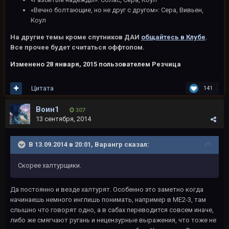
«Вечно болтающие, но не друг с другом»: Сера, Вивьен,
Коул
На другие темы кроме спутников ДАИ
общайтесь в Клубе
.
Все прочее будет считаться оффтопом.
Изменено
28 января, 2015
пользователем Резчица
Цитата
141
Воин1
307
13 сентября, 2014
В 13.09.2014 в 20:01, Варангр сказал:
Скорее халтурщики.
Да постоянно и везде халтурят. Особенно это заметно когда
начинаешь немного инглишь понимать, например в МЕ2-3, там
слышно что говорят одно, а в сабах переводится совсем иначе,
либо же смягчают ругань и нецензурные выражения, что тоже не