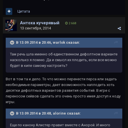
Цитата
Антоха кучерявый
2 668
13 сентября, 2014
В 13.09.2014 в 20:46, warlok сказал:
Там речь шла именно об единственном дефолтном варианте
насколько я помню. Да и смысл их плодить, если все можно
будет в кипе самому настроить?
Вот в том та и дело. То что можно перенести перса или задать
необходимые параметры, дает возможность наплодить хоть
десятки дефолтных вариантов развития событий. В игре с
переносом сейвов сделать это очень просто имея доступ к коду
игры.
В 13.09.2014 в 20:48, alorine сказал:
Еще по канону Алистер правит вместе с Анорой. И много