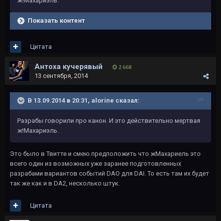
ж!Махариэль.
Показать контент
Цитата
Антоха кучерявый
2 668
13 сентября, 2014
В 13.09.2014 в 20:31, alorine сказал:
Разрабы говорили про канон. И это действительно мертвая
ж!Махариэль.
Это было в Твитте и смею предположить что жМахариель это
всего один из возможных уже заранее подготовленных
разрабами вариантов событий DAO для DAI. То есть там их будет
так же как и в DA2, несколько штук.
Цитата