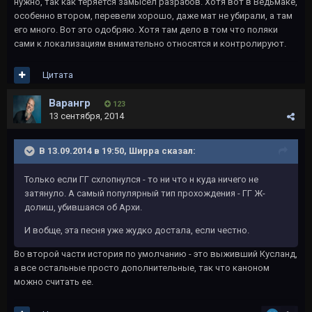
нужно, так как теряется замысел разрабов. Хотя вот в Ведьмаке,
особенно втором, перевели хорошо, даже мат не убирали, а там
его много. Вот это одобряю. Хотя там дело в том что поляки
сами к локализациям внимательно относятся и контролируют.
Цитата
Варангр
123
13 сентября, 2014
В 13.09.2014 в 19:50, Ширра сказал:
Только если ГГ схлопнулся - то ни что н куда ничего не
затянуло. А самый популярный тип прохождения - ГГ Ж-
долиш, убившаяся об Архи.
И вобще, эта песня уже жудко достала, если честно.
Во второй части история по умолчанию - это выживший Кусланд,
а все остальные просто дополнительные, так что каноном
можно считать ее.