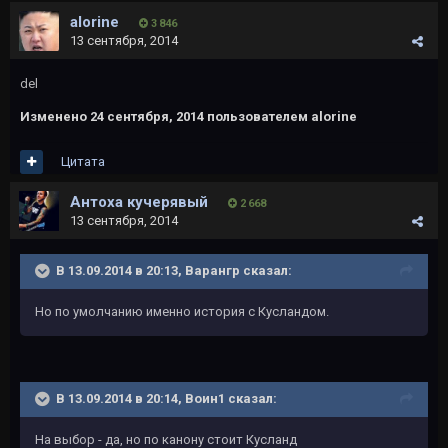
alorine
3 846
13 сентября, 2014
del
Изменено
24 сентября, 2014
пользователем alorine
Цитата
Антоха кучерявый
2 668
13 сентября, 2014
В 13.09.2014 в 20:13, Варангр сказал:
Но по умолчанию именно история с Кусландом.
В 13.09.2014 в 20:14, Воин1 сказал:
На выбор - да, но по канону стоит Кусланд