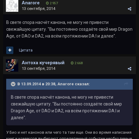
Anarore
2 957
13 сентября, 2014
В свете спора насчёт канона, не могу не привести
свежайшую цитату. "Вы постоянно создаёте свой мир Dragon
Age, от DAO и DA2, на всём протяжении DA:I и далее".
Цитата
Антоха кучерявый
2 668
13 сентября, 2014
В 13.09.2014 в 20:38, Anarore сказал:
В свете спора насчёт канона, не могу не привести
свежайшую цитату. "Вы постоянно создаёте свой мир
Dragon Age, от DAO и DA2, на всём протяжении DA:I и
далее".
У Био и нет канонов или чего та там еще. Они во время написания
книг и комиксов выбирают определенный событие необходимые