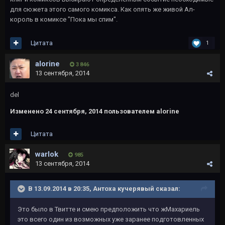
для сюжета этого самого комикса. Как опять же живой Ал-
король в комиксе "Пока мы спим".
Цитата
1
alorine
3 846
13 сентября, 2014
del
Изменено
24 сентября, 2014
пользователем alorine
Цитата
warlok
985
13 сентября, 2014
В 13.09.2014 в 20:35, Антоха кучерявый сказал:
Это было в Твитте и смею предположить что жМахариель
это всего один из возможных уже заранее подготовленных