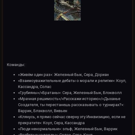
Команды:
«Живём один раз»: Железный Бык, Сера, Дориан
«Взаимоуважительные дебаты о морали и религии»: Коул,
Кассандра, Солас
«Грубияны»/«Братаны»: Сера, Железный Бык, Блэкволл
«Мрачная решимость»/«Расскажи историю»/«Дыханье
Создателя, ты перестанешь рассказывать о турнирах?»:
Варрик, Блэкволл, Вивьен
«Клянусь, я прямо сейчас сверну эту Инквизицию, если не
прекратите»: Коул, Сера, Кассандра
«Люди ненормальные»: эльф, Железный Бык, Варрик
«Разбитые надежды»: Солас, Сера, Коул