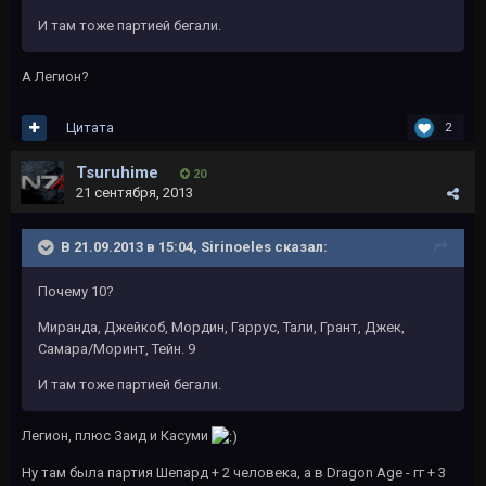
И там тоже партией бегали.
А Легион?
Цитата
2
Tsuruhime
20
21 сентября, 2013
В 21.09.2013 в 15:04, Sirinoeles сказал:
Почему 10?
Миранда, Джейкоб, Мордин, Гаррус, Тали, Грант, Джек,
Самара/Моринт, Тейн. 9
И там тоже партией бегали.
Легион, плюс Заид и Касуми
Ну там была партия Шепард + 2 человека, а в Dragon Age - гг + 3