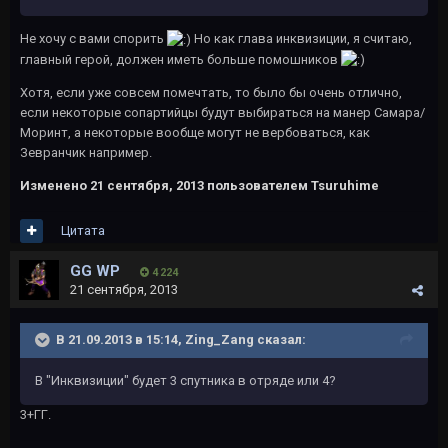
Не хочу с вами спорить
Но как глава инквизиции, я считаю,
главный герой, должен иметь больше помошников
Хотя, если уже совсем помечтать, то было бы очень отлично,
если некоторые сопартийцы будут выбираться на манер Самара/
Моринт, а некоторые вообще могут не вербоваться, как
Зевранчик например.
Изменено
21 сентября, 2013
пользователем Tsuruhime
Цитата
GG WP
4 224
21 сентября, 2013
В 21.09.2013 в 15:14, Zing_Zang сказал:
В "Инквизиции" будет 3 спутника в отряде или 4?
3+ГГ.