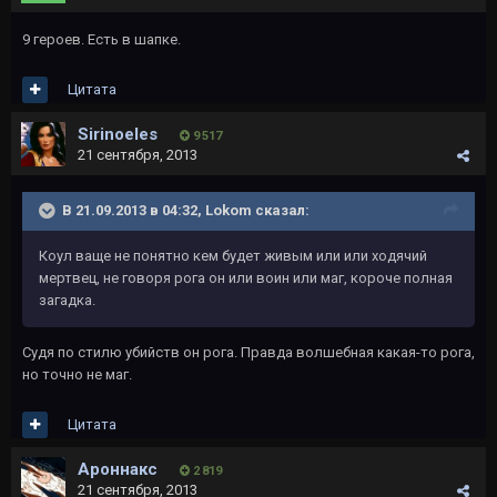
9 героев. Есть в шапке.
Цитата
Sirinoeles
9 517
21 сентября, 2013
В 21.09.2013 в 04:32, Lokom сказал:
Коул ваще не понятно кем будет живым или или ходячий
мертвец, не говоря рога он или воин или маг, короче полная
загадка.
Судя по стилю убийств он рога. Правда волшебная какая-то рога,
но точно не маг.
Цитата
Ароннакс
2 819
21 сентября, 2013