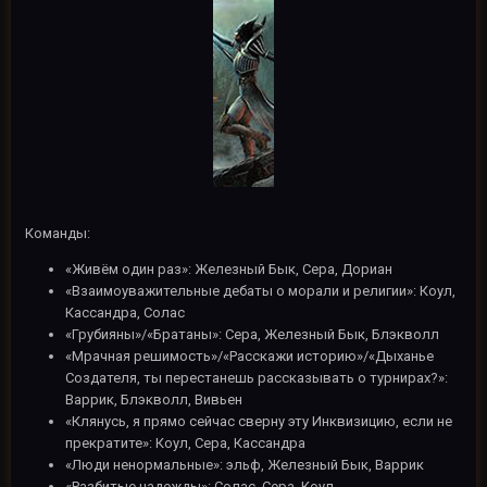
Команды:
«Живём один раз»: Железный Бык, Сера, Дориан
«Взаимоуважительные дебаты о морали и религии»: Коул,
Кассандра, Солас
«Грубияны»/«Братаны»: Сера, Железный Бык, Блэкволл
«Мрачная решимость»/«Расскажи историю»/«Дыханье
Создателя, ты перестанешь рассказывать о турнирах?»:
Варрик, Блэкволл, Вивьен
«Клянусь, я прямо сейчас сверну эту Инквизицию, если не
прекратите»: Коул, Сера, Кассандра
«Люди ненормальные»: эльф, Железный Бык, Варрик
«Разбитые надежды»: Солас, Сера, Коул