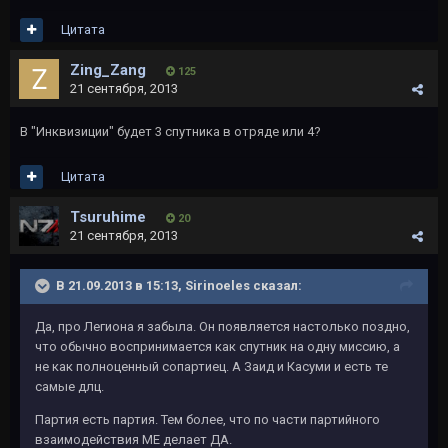
Цитата
Zing_Zang
125
21 сентября, 2013
В "Инквизиции" будет 3 спутника в отряде или 4?
Цитата
Tsuruhime
20
21 сентября, 2013
В 21.09.2013 в 15:13, Sirinoeles сказал:
Да, про Легиона я забыла. Он появляется настолько поздно,
что обычно воспринимается как спутник на одну миссию, а
не как полноценный сопартиец. А Заид и Касуми и есть те
самые длц.
Партия есть партия. Тем более, что по части партийного
взаимодействия МЕ делает ДА.