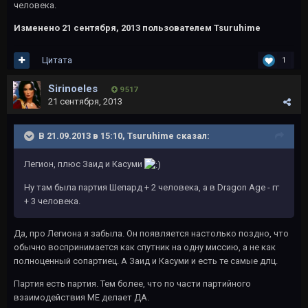
человека.
Изменено
21 сентября, 2013
пользователем Tsuruhime
Цитата
1
Sirinoeles
9 517
21 сентября, 2013
В 21.09.2013 в 15:10, Tsuruhime сказал:
Легион, плюс Заид и Касуми
Ну там была партия Шепард + 2 человека, а в Dragon Age - гг
+ 3 человека.
Да, про Легиона я забыла. Он появляется настолько поздно, что
обычно воспринимается как спутник на одну миссию, а не как
полноценный сопартиец. А Заид и Касуми и есть те самые длц.
Партия есть партия. Тем более, что по части партийного
взаимодействия МЕ делает ДА.