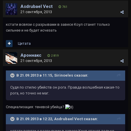
Asdrubael Vect
761
21 сентября, 2013
кстати всвязи с разрывами в завесе Коул станет только
сильнее и не будет исчезать
Цитата
Ароннакс
2 819
21 сентября, 2013
В 21.09.2013 в 11:15, Sirinoeles сказал:
Судя по стилю убийств он рога. Правда волшебная какая-то
рога, но точно не маг.
Специализация: теневой убийца?
В 21.09.2013 в 12:22, Asdrubael Vect сказал:
кстати всвязи с разрывами в завесе Коул станет только