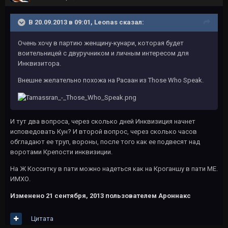
В 20.09.2013 в 09:01, Leonas сказал:
Очень хочу в партию женщину-кунари, которая будет
воительницей с двуручником и личным интересом для
Инквизитора.
Внешне желательно похожа на Расаан из Those Who Speak.
И тут два вопроса, через сколько дней Инквизиция начнет
исповедовать Кун? И второй вопрос, через сколько часов
обгладают ее труп, вороны, после того как ее подвесят над
воротами Крепости инквизиции.
На Ж Косситку в пати можно надеться как на Кроганшу в пати МЕ.
ИМХО.
Изменено
21 сентября, 2013
пользователем Ароннакс
Цитата