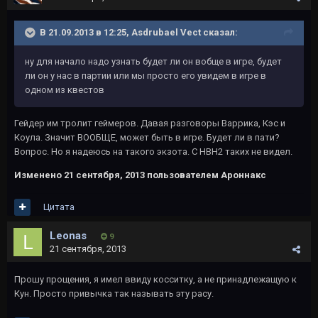
В 21.09.2013 в 12:25, Asdrubael Vect сказал:
ну для начало надо узнать будет ли он вобще в игре, будет
ли он у нас в партии или мы просто его увидем в игре в
одном из квестов
Гейдер им тролит геймеров. Давая разговоры Варрика, Кэс и
Коула. Значит ВООБЩЕ, может быть в игре. Будет ли в пати?
Вопрос. Но я надеюсь на такого экзота. С НВН2 таких не видел.
Изменено
21 сентября, 2013
пользователем Ароннакс
Цитата
Leonas
9
21 сентября, 2013
Прошу прощения, я имел ввиду косситку, а не принадлежащую к
Кун. Просто привычка так называть эту расу.