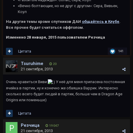
«Вечно болтающие, но не друг с другом»: Сера, Вивьен,
Коул
На другие темы кроме спутников ДАИ
общайтесь в Клубе
.
Все прочее будет считаться оффтопом.
Изменено
28 января, 2015
пользователем Резчица
Цитата
141
Tsuruhime
20
21 сентября, 2013
Очень нравиться Виви
У неё для меня припасена постоянная
ячейка в партии, ну и конечно же обаяшка Варрик. Интересно
сколько всего будет людей в партии, больше чем в Dragon Age
Origins или поменьше)
Цитата
Резчица
19 047
21 сентября, 2013