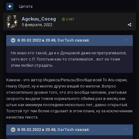
Цитата
Agckuu_Coceg
2 387
5 февраля, 2022
В 05.02.2022 в 20:48,
DarTash
сказал:
Не знаю кто такой, да и к Донцовой даже не притрагивался,
зато вот с Л. Толстым как-то сталкивался... вот он тоже
этим любил страдать.
Камачи - это автор Индекса/Рельсы/Вообще всей To Aru-серии,
Heavy Object, ну и многих других вещей по мелочи. Вопрос
относительно уровня того, что это вообще человек, учитывая
скорость выдачи томов нормального объёма раз в месяц как
штык как минимум последние несколько лет, давно открытый.
Толстой тут тем более отдыхает в этом плане, ну за исключением
качества текста.
В 05.02.2022 в 20:48,
DarTash
сказал: