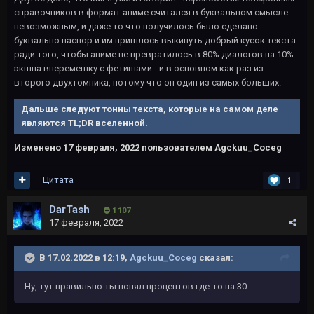
справочников в формат аниме считался в буквальном смысле
невозможным, и даже то что получилось было сделано
буквально наспор и им пришлось выкинуть добрый кусок текста
ради того, чтобы аниме не превратилось в 80% диалогов на 10%
экшна вперемешку с фетишами - и в основном как раз из
второго двухтомника, потому что он один из самых больших.
Дальше следуют тонны текста, которые на самом деле
являются TL;DR вселенной.
Изменено
17 февраля, 2022
пользователем Agckuu_Coceg
Цитата
1
DarTash
1 107
17 февраля, 2022
В 17.02.2022 в 12:19,
Agckuu_Coceg
сказал:
Ну, тут правильно ты понял процентов где-то на 30