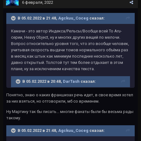
6 февраля, 2022
В 05.02.2022 в 21:48,
Agckuu_Coceg
сказал:
Камачи - это автор Индекса/Рельсы/Вообще всей To Aru-
серии, Heavy Object, ну и многих других вещей по мелочи.
Вопрос относительно уровня того, что это вообще человек,
учитывая скорость выдачи томов нормального объёма раз
в месяц как штык как минимум последние несколько лет,
давно открытый. Толстой тут тем более отдыхает в этом
плане, ну за исключением качества текста.
В 05.02.2022 в 20:48,
DarTash
сказал:
Понятно, знаю о каких франшизах речь идет, в свое время хотел
за них взяться, но отговорили, мб со временем.
Ну Мартину так бы писать... многие фанаты были бы весьма рады
такому.
В 05.02.2022 в 21:48,
Agckuu_Coceg
сказал: