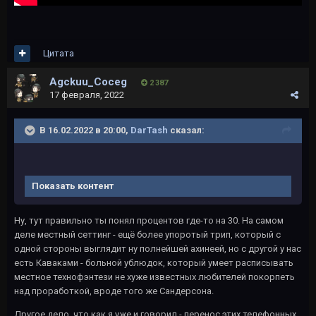
Цитата
Agckuu_Coceg
2 387
17 февраля, 2022
В 16.02.2022 в 20:00,
DarTash
сказал:
Показать контент
Ну, тут правильно ты понял процентов где-то на 30. На самом
деле местный сеттинг - ещё более упоротый трип, который с
одной стороны выглядит ну полнейшей ахинеей, но с другой у нас
есть Каваками - больной ублюдок, который умеет расписывать
местное технофэнтези не хуже известных любителей покорпеть
над проработкой, вроде того же Сандерсона.
Другое дело, что как я уже и говорил - перенос этих телефонных