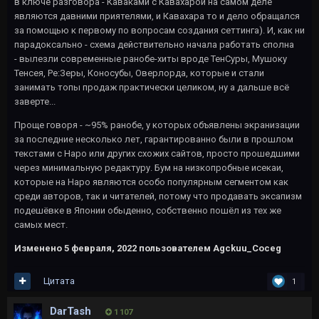
в ключе разговора - Каваками с Кавахарой на самом деле
являются давними приятелями, и Кавахара то и дело обращался
за помощью к первому по вопросам создания сеттинга). И, как ни
парадоксально - схема действительно начала работать сполна
- вылезли современные ранобе-хиты вроде ТенСуры, Мушоку
Тенсея, Ре:Зеры, Коносубы, Оверлорда, которые и стали
занимать топы продаж практически целиком, ну а дальше всё
заверте...
Проще говоря - ~95% ранобе, у которых объявлены экранизации
за последние несколько лет, гарантированно были в прошлом
текстами с Наро или других схожих сайтов, просто прошедшими
через минимальную редактуру. Бум на низкопробные исекаи,
которые на Наро являются особо популярным сегментом как
среди авторов, так и читателей, потому что продавать эксапизм
подешёвке в Японии обыденно, собственно пошёл из тех же
самых мест.
Изменено
5 февраля, 2022
пользователем Agckuu_Coceg
Цитата
1
DarTash
1 107