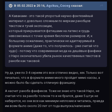
В 05.02.2022 в 20:16,
Agckuu_Coceg
сказал:
А Каваками - это такой упоротый научно-фэнтезийный
материал c довольно сложным по меркам ранобцов
текстом и тучей экспозиции,
который прикрывается фетишами на латекс и грудь
невозможных с точки зрения биологии размеров. И, к
большому сожалению, практически не адаптируемый в
формате аниме (даже то, что получилось - уже считай что
чудо) - потому что современная мода на дешёвые фанфики
с Наро окончательно убила рынок качественных текстов в
ранобе как таковой.
Ну да, уже по 3-4 сериям это все отлично видно, хех. Только вот
печально, что в формате аниме много пройдет мимо кассы, а
можно было бы сделать отличную франшизу.
А насчет ранобэ-фанфиков. Тоже не знаю кто такой Наро, не
считая что за ранобэ толком то и не брался, даже 5 штук не
наберется, но они все как минимум неплохие и читались, правда
им всем было около 20 лет от года выпуска/написания.