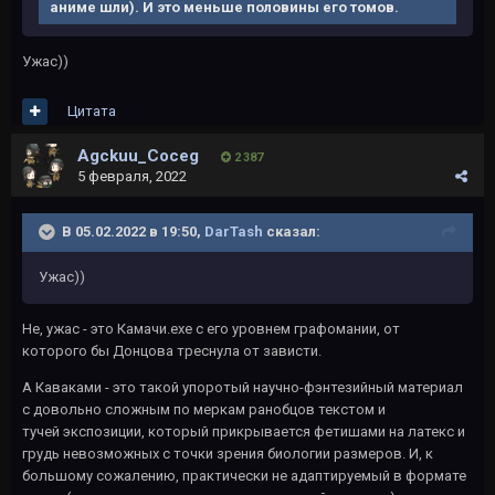
аниме шли). И это меньше половины его томов.
Ужас))
Цитата
Agckuu_Coceg
2 387
5 февраля, 2022
В 05.02.2022 в 19:50,
DarTash
сказал:
Ужас))
Не, ужас - это Камачи.exe с его уровнем графомании, от
которого бы Донцова треснула от зависти.
А Каваками - это такой упоротый научно-фэнтезийный материал
c довольно сложным по меркам ранобцов текстом и
тучей экспозиции, который прикрывается фетишами на латекс и
грудь невозможных с точки зрения биологии размеров. И, к
большому сожалению, практически не адаптируемый в формате