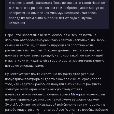
А насчет ранобэ-фанфиков. Тоже не знаю кто такой Наро, не
считая что за ранобэ толком то и не брался, даже 5 штук не
наберется, но они все как минимум неплохие и читались,
правда им всем было около 20 лет от года выпуска/
написания.
Наро - это Shosetsuka ni Naro, основная интернет-вотчина
японских авторов-самоучек (таких сайтов несколько, но Наро -
самый известный), специализирующаяся собственно на
размещении их текстов. Средний уровень текста, как вы сами
понимаете - соответствующий, ну прямо такой же, как у нашей
макулатурки от издателей второго сорта про альтернативную
историю с попаданцами.
Существует уже почти 20 лет - но по факту стал реально
популярной платформой где-то с начала 2010-х - сразу после
того, как издатели ранобцов почуяли в этих самых фанфиках
золотую жилу через классическую схему отсева
пользователями после огромного успеха
Махорки
(конечно, он
не был первым, и до этого по такой схеме выходил, скажем
Sword Art Online - но с Кавахарой всё было не так уж просто, и в
ранобе-индустрию тот попал за Accel World, что вообще забавно