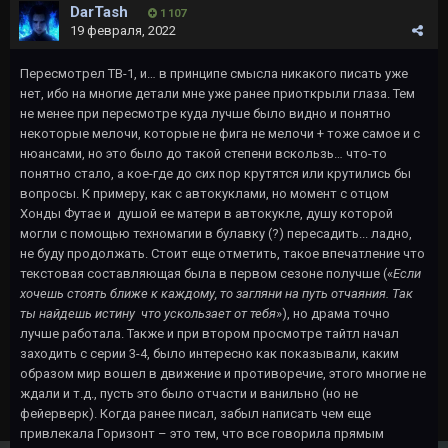
DarTash
1 107
19 февраля, 2022
Пересмотрел ТВ-1, и… в принципе смысла никакого писать уже
нет, ибо на многие детали мне уже ранее приоткрыли глаза. Тем
не менее при пересмотре куда лучше было видно и понятно
некоторые мелочи, которые не фига не мелочи + тоже самое и с
нюансами, но это было до такой степени вскользь… что-то
понятно стало, а кое-где до сих пор крутятся или крутились бы
вопросы. К примеру, как с автокуклами, но момент с отцом
Хонды Футае и душой ее матери в автокукле, душу которой
могли с помощью техномагии в булавку (?) пересадить... ладно,
не буду продолжать. Стоит еще отметить, такое впечатление что
текстовая составляющая была в первом сезоне получше («
Если
хочешь стоять ближе к каждому, то загляни на путь отчаяния. Так
ты найдешь истину что ускользает от тебя
»), но драма точно
лучше работала. Также и при втором просмотре тайтл начал
заходить с серии 3-4, было интересно как показывали, каким
образом мир вошел в движение и противоречие, этого многие не
ждали и т.д., пусть это было отчасти и ванильно (но не
фейерверк). Когда ранее писал, забыл написать чем еще
привлекала Горизонт – это тем, что все говорила прямым