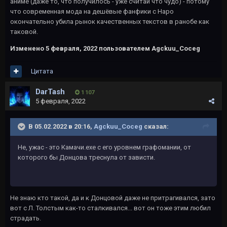
аниме (даже то, что получилось - уже считай что чудо) - потому
что современная мода на дешёвые фанфики с Наро
окончательно убила рынок качественных текстов в ранобе как
таковой.
Изменено
5 февраля, 2022
пользователем Agckuu_Coceg
Цитата
DarTash
1 107
5 февраля, 2022
В 05.02.2022 в 20:16,
Agckuu_Coceg
сказал:
Не, ужас - это Камачи.exe с его уровнем графомании, от
которого бы Донцова треснула от зависти.
Не знаю кто такой, да и к Донцовой даже не притрагивался, зато
вот с Л. Толстым как-то сталкивался... вот он тоже этим любил
страдать.