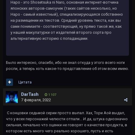
Наро - это Shosetsuka ni Naro, основная интернет-вотчина
японских авторов-самоучек (таких сайтов несколько, но
Наро - самый известный), специализирующаяся собственно
на размещении их текстов. Средний уровень текста, как вы
сами понимаете - соответствующий, ну прямо такой же, как
у нашей макулатурки от издателей второго сорта про
альтернативную историю с попаданцами.
Было интересно, спасибо, ибо не знал откуда у этого всего ноги
росли, а теперь хоть какое-то представление об этом всем имею.
Цитата
DarTash
1 107
7 февраля, 2022
С концовки седьмой серии просто выпал. Хах, Тори Аой выдал,
что у всех персонажей челюсти отпали... И да, штука однозначно
сильная, печально что оценки не говорят о качестве продукта, в
котором есть много чего реально хорошего, пусть и есть