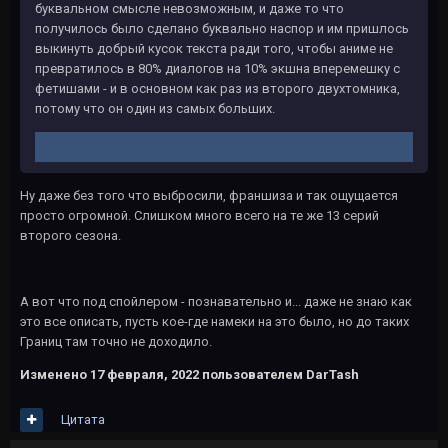
буквальном смысле невозможным, и даже то что
получилось было сделано буквально наспор и им пришлось
выкинуть добрый кусок текста ради того, чтобы аниме не
превратилось в 80% диалогов на 10% экшна вперемешку с
фетишами - и в основном как раз из второго двухтомника,
потому что он один из самых больших.
Ну даже без того что выбросили, франшиза и так ощущается
просто огромной. Слишком много всего на те же 13 серий
второго сезона.
А вот что под спойлером - познавательно и... даже не знаю как
это все описать, пусть кое-где намеки на это было, но до таких
Границ там точно не доходило.
Изменено
17 февраля, 2022
пользователем DarTash
Цитата