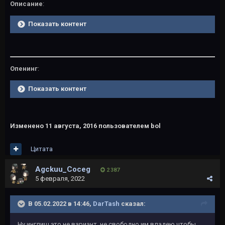
Описание
:
Показать контент
Опенинг
:
Показать контент
Изменено
11 августа, 2016
пользователем bol
Цитата
Agckuu_Coceg
2 387
5 февраля, 2022
В 05.02.2022 в 14:46,
DarTash
сказал:
Ну инглиш это не вариант, не свободно им владею чтобы