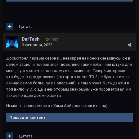
Цитата
DarTash
1 107
9 февраля, 2022
Досмотрел первый сезон и... невзирая на кое-какие минусы он в
целом зашел и понравился, довольно таки необычная штука для
меня, пусть кое-что по своему и напоминает. Теперь интересно
что будет в продолжении (которого после ТВ-2 не будет=/ и это
сейчас самое большое из опасений), а там может быть даже и в
топ включу О_о Да и некоторым знакомым уже посоветовал, им
такое по идее должно зайти.
Немного фансервиса от Кими Аой (она секси и няша).
Показать контент
Цитата