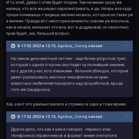
И то хлеб, думал с этим будет похуже. Тем не менее сразу же
напишу, что все же решил пересматривать, и да, теперь все куда
лучше понимаешь + видишь мелкие нюансы, которые не такие уж
и мелкие. Правда вот некоторые моменты совсем уж вскользь,
как в начале, мелькает это все, вот и додумывай, но насколько
прав будет, хех, бальшой вопрос.
В 17.02.2022 в 12:19,
Agckuu_Coceg
сказал:
На самом деле местный сеттинг - ещё более упоротый трип,
который с одной стороны выглядит ну полнейшей ахинеей,
но с другой у нас есть Каваками - больной ублюдок, который
умеет расписывать местное технофэнтези не хуже
известных любителей покорпеть над проработкой, вроде
того же Сандерсона.
Хех, а вот это реально весело и стремно в одно и тоже время.
В 17.02.2022 в 12:19,
Agckuu_Coceg
сказал:
Другое дело, что как я уже и говорил - перенос этих
телефонных справочников в формат аниме считался в