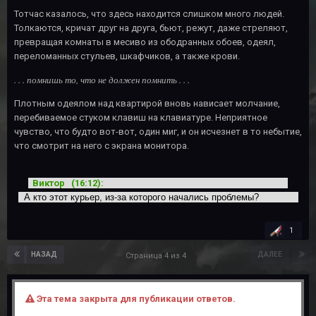
Тотчас казалось, что здесь находится слишком много людей.
Толкаются, кричат друг на друга, бьют, режут, даже стреляют,
превращая комнаты в месиво из ободранных обоев, одеял,
переломанных стульев, шкафчиков, а также крови.
. . . помнишь то, что не должен помнить . . .
Плотным одеялом над квартирой вновь нависает молчание,
перебиваемое стуком клавиш на клавиатуре. Неприятное
чувство, что будто вот-вот, один миг, и он исчезнет в то небытие,
что смотрит на него с экрана монитора.
Виктор (16:12):
А кто этот курьер, из-за которого начались проблемы?
1
НАЗАД
ДАЛЕЕ
Страница 4 из 4
Эта тема закрыта для публикации ответов.