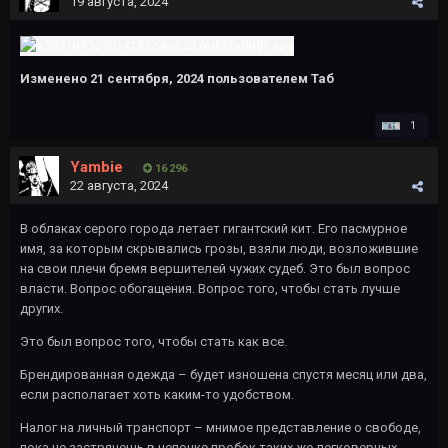
19 августа, 2024
Изменено
21 сентября, 2024
пользователем Таб
1
Yambie
16 296
22 августа, 2024
В облаках серого города летает гигантский кит. Его пасмурное
имя, за которым скрывались грозы, взяли люди, возложившие
на свои плечи бремя вершителей чужих судеб. Это был вопрос
власти. Вопрос обогащения. Вопрос того, чтобы стать лучше
других.
Это был вопрос того, чтобы стать как все.
Брендированная одежда – будет изношена спустя месяц или два,
если располагает хоть каким-то удобством.
Налог на личный транспорт – мнимое представление о свободе,
пока не застрянешь в цепочке пробок таких же легковерных