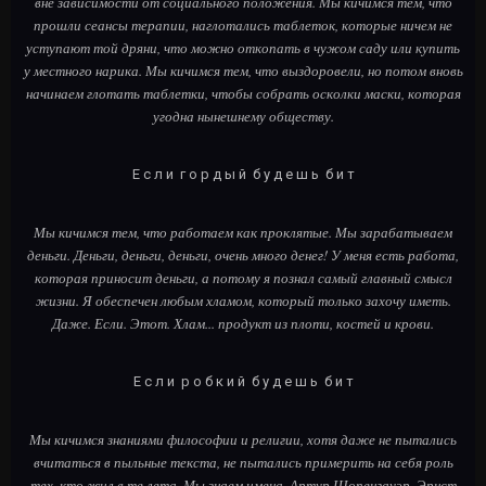
вне зависимости от социального положения. Мы кичимся тем, что
прошли сеансы терапии, наглотались таблеток, которые ничем не
уступают той дряни, что можно откопать в чужом саду или купить
у местного нарика. Мы кичимся тем, что выздоровели, но потом вновь
начинаем глотать таблетки, чтобы собрать осколки маски, которая
угодна нынешнему обществу.
Е с л и г о р д ы й б у д е ш ь б и т
Мы кичимся тем, что работаем как проклятые. Мы зарабатываем
деньги. Деньги, деньги, деньги, очень много денег! У меня есть работа,
которая приносит деньги, а потому я познал самый главный смысл
жизни. Я обеспечен любым хламом, который только захочу иметь.
Даже. Если. Этот. Хлам... продукт из плоти, костей и крови.
Е с л и р о б к и й б у д е ш ь б и т
Мы кичимся знаниями философии и религии, хотя даже не пытались
вчитаться в пыльные текста, не пытались примерить на себя роль
тех, кто жил в те лета. Мы знаем имена. Артур Шопенгауэр, Эрнст