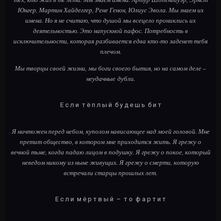
Юнгер, Мартин Хайдеггер, Рене Генон, Юлиус Эвола. Мы знаем их
имена. Но я не считаю, что душой мы всецело прониклись их
деятельностью. Это напускной пафос. Потребность в
исключительности, которая разбивается едва кто-то заденет тебя
плечом.
Мы творцы своей жизни, мы боги своего бытия, но на самом деле –
неудачные дубли.
Е с л и т ё п л ы й б у д е ш ь б и т
Я ничтожен перед небом, куполом нависающее над моей головой. Мне
претит общество, в котором мне приходится жить. Я грежу о
вечной тьме, когда падаю лицом в подушку. Я грежу о покое, который
неведом никому из ныне живущих. Я грежу о смерти, которую
встречали старцы прошлых лет.
Е с л и м ё р т в ы й – т о ф а р т и т