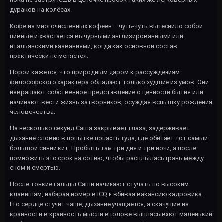
дураков на колёсах.
Кофе из многочисленных кофеен – чуть-чуть вытеснило собой
пивные и хвастается вычурными англизированными или
итальянскими названиями, когда как основной состав
практически не меняется.
Порой кажется, что природным даром к рассуждениям
философского характера обладают только худшие из умов. Они
извращают собственное представление о ценности бытия или
начинают вести жизнь затворников, осуждая вспышку рождения
человечества.
На несколько секунд Саша закрывает глаза, задерживает
дыхание словно в попытке попасть туда, где обитает тот самый
большой синий кит. Пробыть там три дня и три ночи, а после
помножить это срок на сотню, чтобы расплылась грань между
сном и смертью.
После тонкие пальцы Саши начинают стучать по высоким
клавишам, набирая номер в ICQ и вбивая вакансию кадровика.
Его сердце стучит чаще, дыхание учащается, а скачущие из
крайности в крайность мысли в голове выплясывают маленький