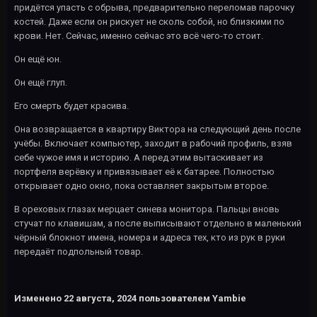
придётся упасть с обрыва, предварительно переломав парочку
костей. Даже если он рискует не сколь собой, но близкими по
крови. Нет. Сейчас, именно сейчас это всё чего-то стоит.
Он ещё юн.
Он ещё глуп.
Его смерть будет красива.
Она возвращается в квартиру Виктора на следующий день после
учёбы. Включает компьютер, заходит в рабочий профиль, взяв
себе чужое имя и историю. А перед этим вытаскивает из
портфеля верёвку и привязывает её к батарее. Полностью
открывает одно окно, пока оставляет закрытым второе.
В ореховых глазах мерцает синева монитора. Пальцы вновь
стучат по клавишам, а после выписывают отдельно в маленький
чёрный блокнот имена, номера и адреса тех, кто из рук в руки
передаёт подпольный товар.
Изменено
22 августа, 2024
пользователем Yambie