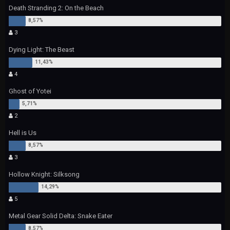
Death Stranding 2: On the Beach
3
Dying Light: The Beast
4
Ghost of Yotei
2
Hell is Us
3
Hollow Knight: Silksong
5
Metal Gear Solid Delta: Snake Eater