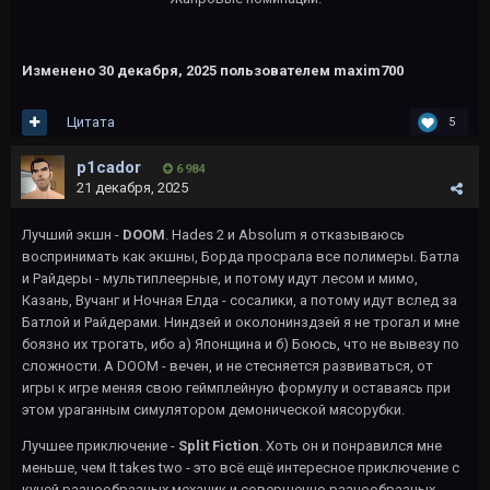
Изменено
30 декабря, 2025
пользователем maxim700
Цитата
5
p1cador
6 984
21 декабря, 2025
Лучший экшн -
DOOM
. Hades 2 и Absolum я отказываюсь
воспринимать как экшны, Борда просрала все полимеры. Батла
и Райдеры - мультиплеерные, и потому идут лесом и мимо,
Казань, Вучанг и Ночная Елда - сосалики, а потому идут вслед за
Батлой и Райдерами. Ниндзей и околонинздзей я не трогал и мне
боязно их трогать, ибо а) Японщина и б) Боюсь, что не вывезу по
сложности. А DOOM - вечен, и не стесняется развиваться, от
игры к игре меняя свою геймплейную формулу и оставаясь при
этом ураганным симулятором демонической мясорубки.
Лучшее приключение -
Split Fiction
. Хоть он и понравился мне
меньше, чем It takes two - это всё ещё интересное приключение с
кучей разнообразных механик и совершенно разнообразных