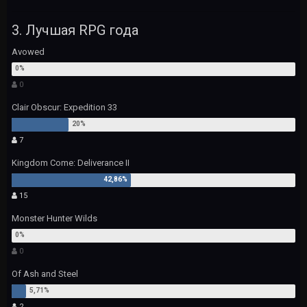
3. Лучшая RPG года
Avowed
0
Clair Obscur: Expedition 33
7
Kingdom Come: Deliverance II
15
Monster Hunter Wilds
0
Of Ash and Steel
2