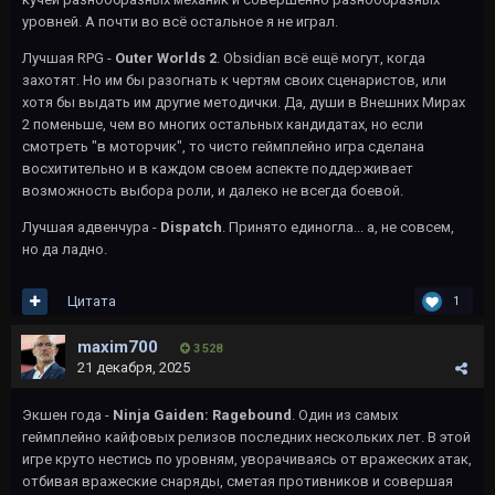
уровней. А почти во всё остальное я не играл.
Лучшая RPG -
Outer Worlds 2
. Obsidian всё ещё могут, когда
захотят. Но им бы разогнать к чертям своих сценаристов, или
хотя бы выдать им другие методички. Да, души в Внешних Мирах
2 поменьше, чем во многих остальных кандидатах, но если
смотреть "в моторчик", то чисто геймплейно игра сделана
восхитительно и в каждом своем аспекте поддерживает
возможность выбора роли, и далеко не всегда боевой.
Лучшая адвенчура -
Dispatch
. Принято единогла... а, не совсем,
но да ладно.
Цитата
1
maxim700
3 528
21 декабря, 2025
Экшен года -
Ninja Gaiden: Ragebound
. Один из самых
геймплейно кайфовых релизов последних нескольких лет. В этой
игре круто нестись по уровням, уворачиваясь от вражеских атак,
отбивая вражеские снаряды, сметая противников и совершая