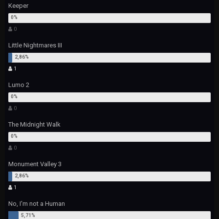
Keeper
0
Little Nightmares III
1
Lumo 2
0
The Midnight Walk
0
Monument Valley 3
1
No, I'm not a Human