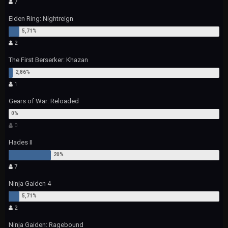
7
Elden Ring: Nightreign
2
The First Berserker: Khazan
1
Gears of War: Reloaded
0
Hades II
7
Ninja Gaiden 4
2
Ninja Gaiden: Ragebound