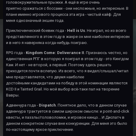
головокружительные прыжки. А ещё в игре очень
приятно сражаться с боссами - они несложные, но интересные. В
плане именно игрового процесса эта игра - чистый кайф. Для
меня однозначный экшен года.
Приключенческий боевик года -
Hell is Us
. Не играл, но из всего
представленного в этом году в жанре он мне наиболее интересен
и в него я наверняка когда-нибудь поиграю.
RPG года -
Kingdom Come: Deliverance II
. Признаюсь честно, но
единственная РПГ в которую я поиграл в этом году - это Кингдом
Кам. И нет - не второй, а первый. Поэтому здесь решать
приходится почти вслепую. Из всего, что я видел/слышал/читал
мне представляется, что двумя наиболее
достойными кандидатами на победу в этой номинации являются
KCD II и Tainted Grail. Но мой выбор всё-таки пал на творение
Вавры.
Адвенчура года -
Dispatch
. Понятное дело, что в данном случае
адвенчура трактуется в самом широком смысле: и point-and-click
квесты, и паззлы/головоломки, и игровое кинцо... И Диспатч в
данном конкретном случае вне конкуренции. Для меня это было
по-настоящему яркое приключение.