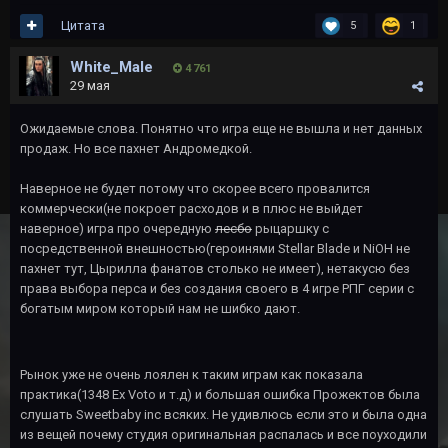
Цитата
5
1
White_Male
4 761
29 мая
Ожидаемые слова. Понятно что игра еще не вышла и нет данных
продаж. Но все пахнет Андромедкой.
Наверное не будет потому что скорее всего провалится
коммерчески(не покроет расходов и в плюс не выйдет
наверное) игра про очередную
лесбо
рыцаршку с
посредственной внешностью(героинями Stellar Blade и NiOH не
пахнет тут, Цырилла фанатов столько не имеет), нетакусю без
права выбора перса и без создания своего в 4 игре РПГ серии с
богатым миром который нам не шибко дают.
Рынок уже не очень лоялен к таким играм как показала
практика(1348 Ex Voto и т.д) и большая ошибка Прожектов была
слушать Sweetbaby inc всяких. Не удивлюсь если это и была одна
из вещей почему студия оригинальная распалась и все поуходили