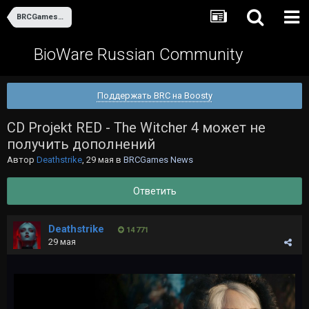
BRCGames News
BioWare Russian Community
Поддержать BRC на Boosty
CD Projekt RED - The Witcher 4 может не
получить дополнений
Автор
Deathstrike
,
29 мая
в
BRCGames News
Ответить
Deathstrike
14 771
29 мая