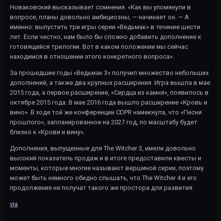
Новаковский высказывает сомнения. «Как вы упомянули в
вопросе, планы довольно амбициозны, — начинает он. — А
именно: выпустить три игры серии «Ведьмак» в течение шести
лет. Если честно, нам было бы сложно добавить дополнение к
готовящейся трилогии. Вот в каком положении мы сейчас
находимся в отношении этого конкретного вопроса».
За прошедшие годы «Ведьмак 3» получил множество небольших
дополнений, а также два крупных расширения. Игра вышла в мае
2015 года, а первое расширение, «Сердца из камня», появилось в
октябре 2015 года. В мае 2016 года вышло расширение «Кровь и
вино». В ходе той же конференции CDPR намекнула, что «Песни
прошлого», запланированное на 2027 год, по масштабу будет
близко к «Крови и вину».
Дополнения, выпущенные для The Witcher 3, имели довольно
высокий показатель продаж и в итоге предоставили квесты и
моменты, которые многие называют вершиной серии, поэтому
может быть немного обидно слышать, что The Witcher 4 и его
продолжения не получат такого же простора для развития.
via