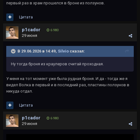
первый раз в храм прошелся в броне из ползунов.
Цитата
p1cador
6 980
29 июня
В 29.06.2026 в 14:49,
Silvio
сказал:
Ну тогда броня из краулеров считай проходная.
У меня на тот момент уже была рудная броня. И да - тогда же я
видел Волка в первый и в последний раз, пластины ползунов в
никуда отдал.
Цитата
p1cador
6 980
29 июня