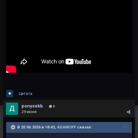
Цитата
ponyxekb
0
29 июня
В 20.06.2026 в 18:43,
ADAMOFF
сказал: