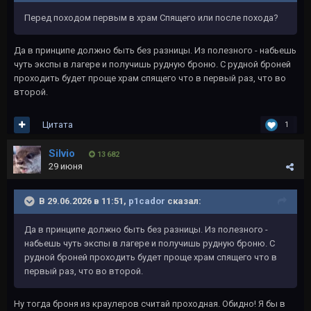
Перед походом первым в храм Спящего или после похода?
Да в принципе должно быть без разницы. Из полезного - набьешь
чуть экспы в лагере и получишь рудную броню. С рудной броней
проходить будет проще храм спящего что в первый раз, что во
второй.
Цитата
1
Silvio
13 682
29 июня
В 29.06.2026 в 11:51,
p1cador
сказал:
Да в принципе должно быть без разницы. Из полезного -
набьешь чуть экспы в лагере и получишь рудную броню. С
рудной броней проходить будет проще храм спящего что в
первый раз, что во второй.
Ну тогда броня из краулеров считай проходная. Обидно! Я бы в