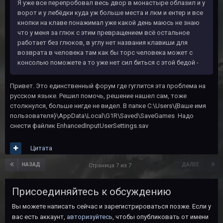
Я уже все перепробовал весь двор в монастыре облазил и у
ворот и у лебёдки куда уж больше места и лкм и ентер и все
кнопки на клаве понажимал уже какой день маюсь не знаю
что у меня за глюк с этим превращением всё остальное
работает без глюков, в углу нет названия клавиши для
возврата в человека там как бы торс человека может с
консолью поможете а то уже нет сил биться с этой бедой -
Привет. Это единственный форум где гуглится эта проблема на
русском языке. Решил помочь, решение нашел сам, тоже
столкнулся, больше нигде не видел. В папке C:\Users\{Ваше имя
пользователя}\AppData\Local\G1R\Saved\SaveGames Надо
снести файлик EnhancedInputUserSettings.sav
Цитата
НАЗАД
ДАЛЕЕ
Страница 7 из 7
Присоединяйтесь к обсуждению
Вы можете написать сейчас и зарегистрироваться позже. Если у
вас есть аккаунт,
авторизуйтесь
, чтобы опубликовать от имени