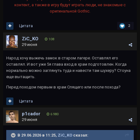
контент, а также в игру будут играть люди, не знакомые с
оригинальной Gothic.
Цитата
2
ZiC_KO
108
29 июня
Народ хочу выжечь замок в старом лагере. Оставлял его
оставлял. И вот уже 5я глава вход в храм подготовлен. Когда
нормально можно заглянуть туда и навести там шухеру? Стоуна
еще вытащить.
Перед походом первым в храм Спящего или после похода?
Цитата
p1cador
6 980
29 июня
В 29.06.2026 в 11:25,
ZiC_KO
сказал: