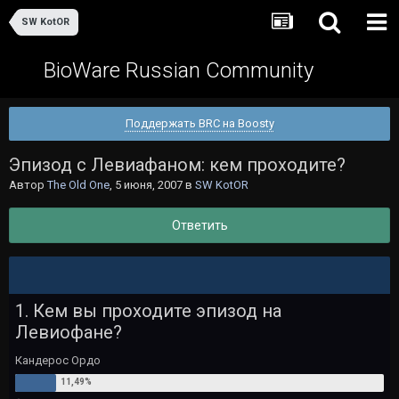
SW KotOR
BioWare Russian Community
Поддержать BRC на Boosty
Эпизод с Левиафаном: кем проходите?
Автор
The Old One
,
5 июня, 2007
в
SW KotOR
Ответить
1. Кем вы проходите эпизод на
Левиофане?
Кандерос Ордо