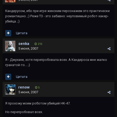
Кандерусом, ибо при игре женским персонажем это практически
романтишно. ;) Реже Т3 - это забавно: неуловимый робот-хакер-
убийца. ;)
Цитата
senka
215
5 июня, 2007
Я - Джухани, хотя перепробовала всех. А Кандероса мне жалко
гранатой-то... ;)
Цитата
renow
5
5 июня, 2007
Я прохожу моим роботом убийцей HK-47.
Но перепробовал всех.