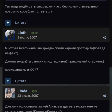
Там нада подбирать цифры, хотя это бесполезно, все равно
потом по кораблю ползать... :(
Цитата
Lloth
22
9 июля, 2007
быстрее всего канешно джедайскими чарами проходить(правда
не факт)
Джоли умора))его носки с подтяшками))прикольный старичок)
проходила им и ХК 47
Цитата
Linda
5
23 июля, 2007
Джухани голосовала за неё.А как вы думаете может мне не
стоило смотреть Женчину-Кошку :-D .