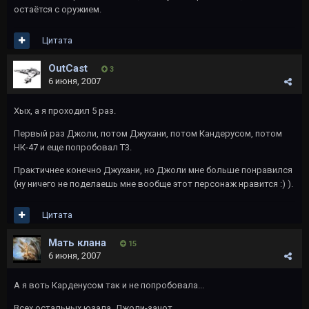
остаётся с оружием.
Цитата
OutCast
3
6 июня, 2007
Хых, а я проходил 5 раз.
Первый раз Джоли, потом Джухани, потом Кандерусом, потом
НК-47 и еще попробовал Т3.
Практичнее конечно Джухани, но Джоли мне больше понравился
(ну ничего не поделаешь мне вообще этот персонаж нравится :) ).
Цитата
Мать клана
15
6 июня, 2007
А я воть Карденусом так и не попробовала...
Всех остальных юзала. Джоли-зачот.