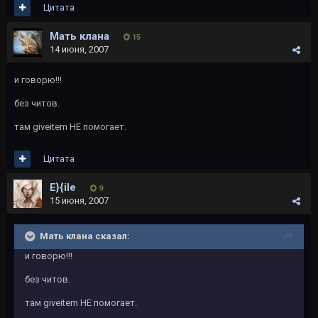
Цитата
Мать клана
15
14 июня, 2007
и говорю!!!
без читов.
там giveitem НЕ помогает.
Цитата
E}{ile
9
15 июня, 2007
Мать клана сказал:
и говорю!!!
без читов.
там giveitem НЕ помогает.