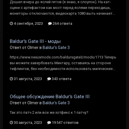
Дошел вчера до яслей гитов (я знаю, я слоупок). На кат-
сцене с артефактом как мост перед яслями переходишь,
мониторы отключаются, видеокарта 1080 выть начинает...
4 сентября, 2023
264 ответа
Baldur's Gate III - моды
Ответ от Olmer в
Baldur's Gate 3
https://www.nexusmods.com/baldursgate3/mods/1713 Теперь
вы можете завербовать Минтару, оставаясь на стороне
тифлингов, без необходимости использовать магические...
31 августа, 2023
343 ответа
Общее обсуждение Baldur's Gate III
Ответ от Olmer в
Baldur's Gate 3
Так это патч 2 или все же хотфикс к 1 патчу?
30 августа, 2023
19 547 ответов