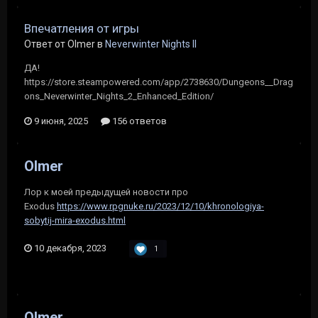
Впечатления от игры
Ответ от Olmer в
Neverwinter Nights II
ДА!
https://store.steampowered.com/app/2738630/Dungeons__Drag
ons_Neverwinter_Nights_2_Enhanced_Edition/
9 июня, 2025
156 ответов
Olmer
Лор к моей предыдущей новости про
Exodus
https://www.rpgnuke.ru/2023/12/10/khronologiya-
sobytij-mira-exodus.html
10 декабря, 2023
1
Olmer