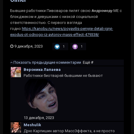
Бывшие работники Пивоваров пилят свою
Андромеду
МЕ с
блэкджеком и девушками с низкой социальной
ответственностью. С первого взгляда
годно
https://kanobu.ru/news/poyavilis-pervyie-detali-igryi-
exodus-ot-odnogo-iz-avtorov-mass-effect-479338/
9 декабря, 2023
1
1
Показать предыдущие комментарии
Ещё #
Вероника Лапаева
Работники биотварей бывшими не бывают
13 декабря, 2023
Meshulik
Дрю Карпишин автор МассЭффекта, а не просто