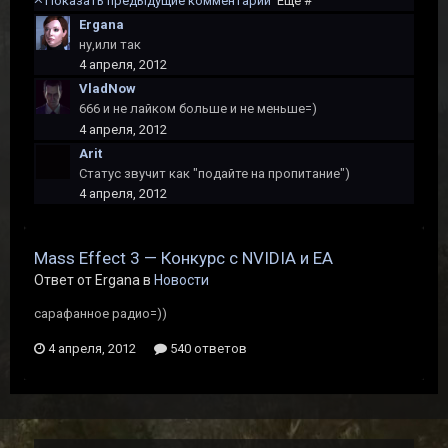
Показать предыдущие комментарии
Ещё #
Ergana
ну,или так
4 апреля, 2012
VladNow
666 и не лайком больше и не меньше=)
4 апреля, 2012
Arit
Статус звучит как "подайте на пропитание")
4 апреля, 2012
Mass Effect 3 — Конкурс с NVIDIA и EA
Ответ от Ergana в
Новости
сарафанное радио=))
4 апреля, 2012
540 ответов