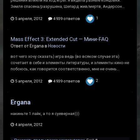
решения влияли на ход игры. я видела разные концовки:
Земля спасена/разрушена, Шепард жив/мертв, Андерсон...
1
5 апреля, 2012
4 939 ответов
Mass Effect 3: Extended Cut — Мини-FAQ
Ответ от Ergana в
Новости
вот чего хочу сказать) игра ведь (во всяком случае эта)
сочетает в себе и элементы литературы, и элементы кино-не
побоюсь, как говорится соответственно, мне не очень...
2
5 апреля, 2012
4 939 ответов
Ergana
накиньте 1 лайк, а то я суеверная)))
4 апреля, 2012