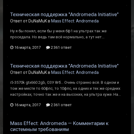
Техническая поддержка "Andromeda Initiative"
Ответ от DuNaMuK в
Mass Effect: Andromeda
Ну я бы понял, если бы у меня бф1 на ультрах так же
проседала. Но ведь там всё нормально, а тут нет...
16 марта, 2017
2 361 ответ
Техническая поддержка "Andromeda Initiative"
Ответ от DuNaMuK в
Mass Effect: Andromeda
i5-3570k gtx660 2gb, О3У 8гб... Очень странно всё. В одном и
том же месте то 60фпс, то 10фпс, на одних и тех же средних
настройках, точно так же и на высоких, на ультра хуже. На...
16 марта, 2017
2 361 ответ
Mass Effect: Andromeda — Комментарии к
системным требованиям