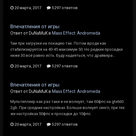
20 марта, 2017
5 297 ответов
Впечатления от игры
Ответ от DuNaMuK в
Mass Effect: Andromeda
Там при загрузке на локацию так. Потом вроде как
стабилизируется на 40-45 максимум 50. Но редкие просадки
ниже 30 всё равно есть. Буду надеяться, что драйвера...
20 марта, 2017
5 297 ответов
Впечатления от игры
Ответ от DuNaMuK в
Mass Effect: Andromeda
Мультиплеер как раз таки и не волнует, там 60фпс на gtx660
2gb. При средних настройках. Больше волнует сингл, при тех
же настройках 50фпс и просадки до 10фпс.
20 марта, 2017
5 297 ответов