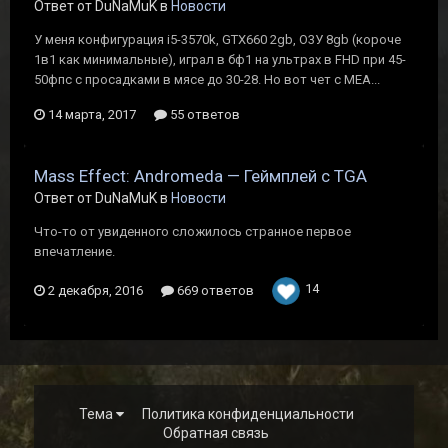
Ответ от DuNaMuK в
Новости
У меня конфигурация i5-3570k, GTX660 2gb, O3У 8gb (короче
1в1 как минимальные), играл в бф1 на ультрах в FHD при 45-
50фпс с просадками в мясе до 30-28. Но вот чет с МЕА...
14 марта, 2017
55 ответов
Mass Effect: Andromeda — Геймплей с TGA
Ответ от DuNaMuK в
Новости
Что-то от увиденного сложилось странное первое
впечатление.
14
2 декабря, 2016
669 ответов
Тема
Политика конфиденциальности
Обратная связь