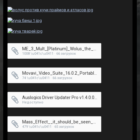
ME_3_Mult_[Platinum]_Wolus_the_Monster¦Волус-монстр.mp4
1008 \u041c\u0411 · 66 загрузок
Movavi_Video_Suite_16.0.2_Portable_by_punsh.exe
74 \u041c\u0411 · 66 загрузок
Auslogics Driver Updater Pro v1.4.0.0.rar
Недоступно
Mass_Effect__it_should_be_seen__это_надо_видеть.mp4
479 \u041c\u0411 · 65 загрузок