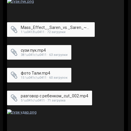
Mass_Effect__Saren_vs._Saren_~_Сарен_против_Сарена.mp4
1 \u0413\u0411 · 72 загрузки
сузи пук.mp4
38 \u041c\u0411 · 63 загрузки
фото Тали.mp4
15 \u041c\u0411 · 60 загрузок
разговор с ребенком_cut_002.mp4
5 \u041c\u0411 · 71 загрузка