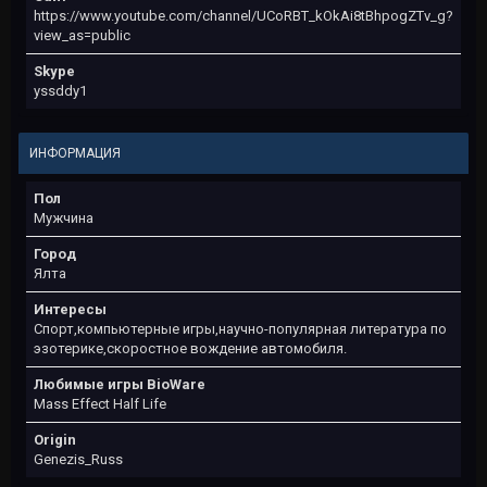
https://www.youtube.com/channel/UCoRBT_kOkAi8tBhpogZTv_g?
view_as=public
Skype
yssddy1
ИНФОРМАЦИЯ
Пол
Мужчина
Город
Ялта
Интересы
Спорт,компьютерные игры,научно-популярная литература по
эзотерике,скоростное вождение автомобиля.
Любимые игры BioWare
Mass Effect Half Life
Origin
Genezis_Russ