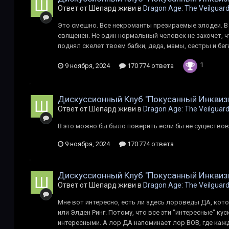
Ответ от Шепард живи в
Dragon Age: The Veilguar
Это смешно. Все некроманты презираемые злодеи. В
священен. Не один нормальный человек не захочет, ч
поднял скелет твоем бабки, деда, мамы, сестры и бега
1
9 ноября, 2024
170 774 ответа
Дискуссионный Клуб "Покусанный Инквиз
Ответ от Шепард живи в
Dragon Age: The Veilguar
В это можно бы было поверить если бы не существова
9 ноября, 2024
170 774 ответа
Дискуссионный Клуб "Покусанный Инквиз
Ответ от Шепард живи в
Dragon Age: The Veilguar
Мне вот интересно, есть ли здесь лороведы ДА, кот
или Элден Ринг. Потому, что все эти "интересные" ку
интересными. А лор ДА напоминает лор ВОВ, где кажд