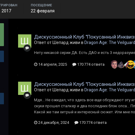
ТРИРОВАН
ПОСЕЩЕНИЕ
, 2017
22 февраля
Дискуссионный Клуб "Покусанный Инквиз
Ответ от Шепард живи в
Dragon Age: The Veilguar
Нету никакой серии ДА. Есть ДАО и есть 3 недоразуме
14 апреля, 2025
170 774 ответа
Дискуссионный Клуб "Покусанный Инквиз
Ответ от Шепард живи в
Dragon Age: The Veilguar
Мдя... Не ожидал, что здесь все еще обсуждают эту 
скуки прошел сталкер и два последних блэк опса... 
Какой же там хитрый и интересный сюжет. Или мне по
24 декабря, 2024
170 774 ответа