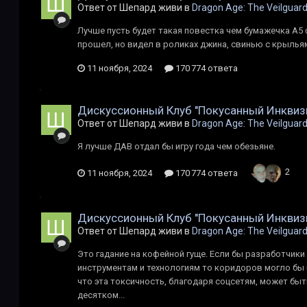
Ответ от Шепард живи в
Dragon Age: The Veilguar
Лучше пусть будет такая повестка чем бумажечка А5 
прошел, но видел в роликах джина, свинью с крылья
11 ноября, 2024
170 774 ответа
Дискуссионный Клуб "Покусанный Инквиз
Ответ от Шепард живи в
Dragon Age: The Veilguar
Я лучше ДАВ отдал бы игру года чем обезьяне.
2
11 ноября, 2024
170 774 ответа
Дискуссионный Клуб "Покусанный Инквиз
Ответ от Шепард живи в
Dragon Age: The Veilguar
Это гадание на кофейной гуще. Если бы разработчик
инструментам и технологиям то коридоров могло бы 
что эта токсичность, благодаря соцсетям, может бы
десятком...