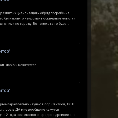
d
 развитых цивилизациях обряд погребения
то бы какой-то некромант осквернил могилу и
л с ними по городу. Вот смехота то будет.
итор"
d
л Diablo 2 Resurrected
итор"
d
орые параллельно изучают лор Свитков, ЛОТР
ски лора в ДА мне вообще не кажутся
ые 2 года появляется очередное древнее зло...