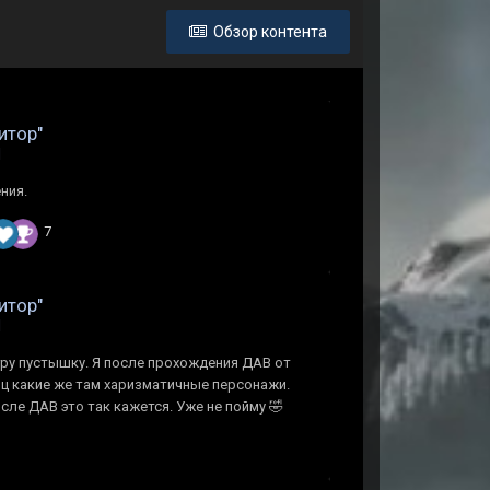
Обзор контента
итор"
d
ния.
7
итор"
d
игру пустышку. Я после прохождения ДАВ от
Ппц какие же там харизматичные персонажи.
сле ДАВ это так кажется. Уже не пойму 🤣