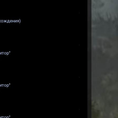
охождения)
d
итор"
d
итор"
d
итор"