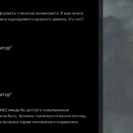
d
формата с печатью военкомата. Я еще не все
ми и надоедливого красного демона, это оно?
итор"
d
итор"
d
и МЕ2 имеди бы доступ к современным
и не быть. Уровень токсичности высок потому,
ть вызвана одним человеком и подхвачена