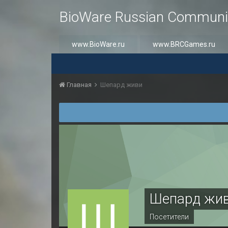
BioWare Russian Communi
www.BioWare.ru
www.BRCGames.ru
Главная
Шепард живи
Шепард жи
Посетители