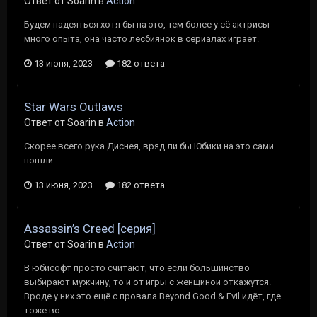
Ответ от Soarin в
Action
Будем надеяться хотя бы на это, тем более у её актрисы
много опыта, она часто лесбиянок в сериалах играет.
13 июня, 2023
182 ответа
Star Wars Outlaws
Ответ от Soarin в
Action
Скорее всего рука Диснея, вряд ли бы Юбики на это сами
пошли.
13 июня, 2023
182 ответа
Assassin’s Creed [серия]
Ответ от Soarin в
Action
В юбисофт просто считают, что если большинство
выбирают мужчину, то и от игры с женщиной откажутся.
Вроде у них это ещё с провала Beyond Good & Evil идёт, где
тоже во...