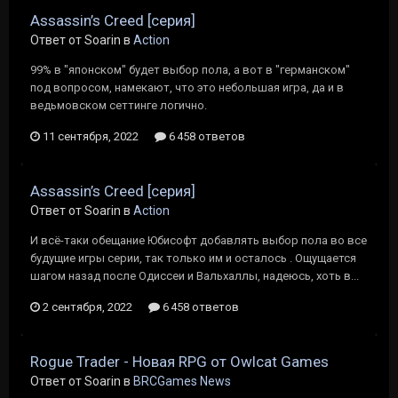
Assassin’s Creed [серия]
Ответ от Soarin в
Action
99% в "японском" будет выбор пола, а вот в "германском"
под вопросом, намекают, что это небольшая игра, да и в
ведьмовском сеттинге логично.
11 сентября, 2022
6 458 ответов
Assassin’s Creed [серия]
Ответ от Soarin в
Action
И всё-таки обещание Юбисофт добавлять выбор пола во все
будущие игры серии, так только им и осталось . Ощущается
шагом назад после Одиссеи и Вальхаллы, надеюсь, хоть в...
2 сентября, 2022
6 458 ответов
Rogue Trader - Новая RPG от Owlcat Games
Ответ от Soarin в
BRCGames News