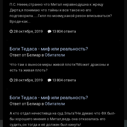
П.С. Нееее,странно что Митал неравнодушна к жрецу
Дирта,я понимаю что тайны и все такое но его
подговорила......Гилл по-моему,какой резон вписываться?
Вроде-как...
28 октября, 2019
13 804 ответа
Боги Тедаса - миф или реальность?
Ответ от Белиар в
Обитатели
Что-там о выносе меры живой плоти?Может драконы и
есть та живая плоть?
28 октября, 2019
13 804 ответа
Боги Тедаса - миф или реальность?
Ответ от Белиар в
Обитатели
А кто отдал нечестивца на суд Эльга?Не думаю что ФХ был-
бы хорошего мнения о Митал,ведь она отказалась его
судить,он тогда и её должен был кинуть!