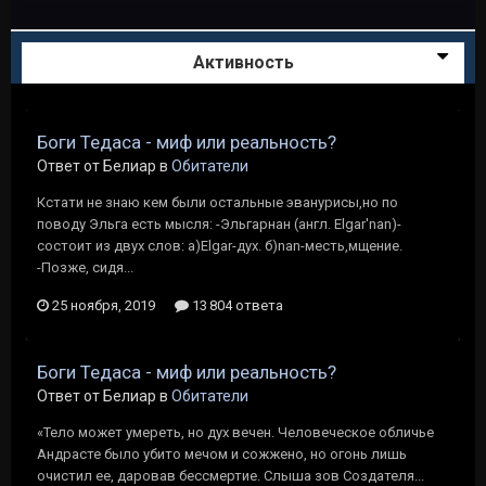
Активность
Боги Тедаса - миф или реальность?
Ответ от Белиар в
Обитатели
Кстати не знаю кем были остальные эванурисы,но по
поводу Эльга есть мысля: -Эльгарнан (англ. Elgar'nan)-
состоит из двух слов: а)Elgar-дух. б)nan-месть,мщение.
-Позже, сидя...
25 ноября, 2019
13 804 ответа
Боги Тедаса - миф или реальность?
Ответ от Белиар в
Обитатели
«Тело может умереть, но дух вечен. Человеческое обличье
Андрасте было убито мечом и сожжено, но огонь лишь
очистил ее, даровав бессмертие. Слыша зов Создателя...