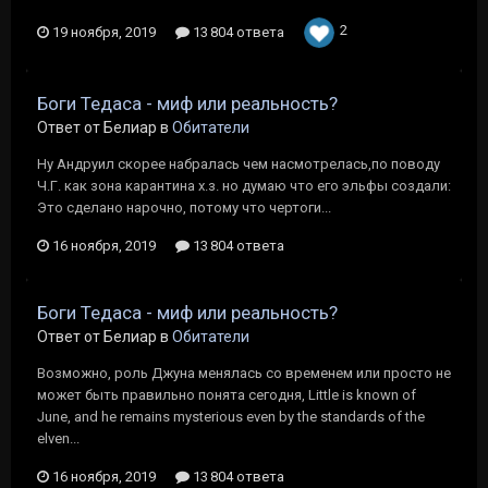
2
19 ноября, 2019
13 804 ответа
Боги Тедаса - миф или реальность?
Ответ от Белиар в
Обитатели
Ну Андруил скорее набралась чем насмотрелась,по поводу
Ч.Г. как зона карантина х.з. но думаю что его эльфы создали:
Это сделано нарочно, потому что чертоги...
16 ноября, 2019
13 804 ответа
Боги Тедаса - миф или реальность?
Ответ от Белиар в
Обитатели
Возможно, роль Джуна менялась со временем или просто не
может быть правильно понята сегодня, Little is known of
June, and he remains mysterious even by the standards of the
elven...
16 ноября, 2019
13 804 ответа