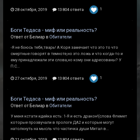
1
28 октября, 2019
13 804 ответа
Боги Тедаса - миф или реальность?
Ответ от Белиар в
Обитатели
-Я не боюсь тебя,тварь! А Коря замечает что это то что
смертные говорят в темноте,но это ложь и что когда-то и
ему принадлежали эти слова,но кому они адресованы? У
П.С...
1
27 октября, 2019
13 804 ответа
Боги Тедаса - миф или реальность?
Ответ от Белиар в
Обитатели
У меня кстати идейка есть: 1-Я и есть дракон!(слова Флемет
которые прозвучали в прологе ДА2 и которые могут
натолкнуть на мысль что частичка души Митал в...
21 октября, 2019
13 804 ответа