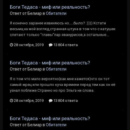
Боги Тедаса - миф или реальность?
Ответ от Белиар в
Обитатели
Я конечно заранее извиняюсь но.....было? :)))) Кстати
весьма,на мой взгляд,странная штука в том что с катушек
слетают только "главы"пар эванурисов,а остальные...
28 октября, 2019
13 804 ответа
Боги Тедаса - миф или реальность?
Ответ от Белиар в
Обитатели
Я о том что мало вероятно(как мне кажется)что он тот
самый жрец или прошло куча времени перед тем как он её
узнал поближе.Странно но про Эльга ни слова.
28 октября, 2019
13 804 ответа
Боги Тедаса - миф или реальность?
Ответ от Белиар в
Обитатели