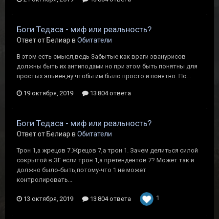
Боги Тедаса - миф или реальность?
Ответ от Белиар в
Обитатели
В этом есть смысл,ведь Забытые как враги эванурисов
должны быть их антиподами но при этом быть понятны для
простых эльвен,ну чтобы им было просто и понятно. По...
19 октября, 2019
13 804 ответа
Боги Тедаса - миф или реальность?
Ответ от Белиар в
Обитатели
Трон 1,а жрецов 7.Жрецов 7,а трон 1. Зачем делиться силой
сокрытой в ЗГ если трон 1,а претендентов 7? Может так и
должно было-быть,потому-что 1 не может
контролировать...
1
13 октября, 2019
13 804 ответа