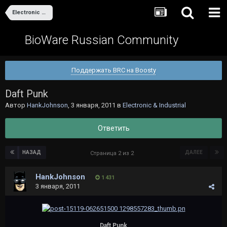
Electronic & Industrial
BioWare Russian Community
Поддержать BRC на Boosty
Daft Punk
Автор
HankJohnson
,
3 января, 2011
в
Electronic & Industrial
Ответить
НАЗАД
ДАЛЕЕ
Страница 2 из 2
HankJohnson
1 431
3 января, 2011
Daft Punk