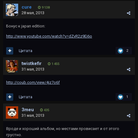
cure
9 138
28 мая, 2013
Бонус к japan edition:
http://www.youtube.com/watch?v=dZvR2z9Ei6o
Цитата
2
twistkefir
1 455
31 мая, 2013
http://coub.com/view/4jz7o6f
Цитата
1
3meu
435
31 мая, 2013
Вроде и хороший альбом, но местами провисает и от этого
грустно.