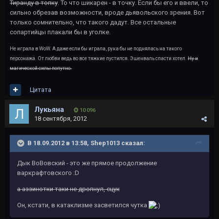
Тиранду в топку
. То что шикарен - в точку. Если бы его и ввели, то
сильно обрезав возможности, вроде дьявольского зрения. Вот
только сомнительно, что такого дадут. Все остальные
сопартийцы плакали бы в уголке.
Не играла в WoW. А даже если бы играла, рука бы не поднялась на такого
персонажа. От любви ведь во все тяжкие пустился. Эшенваль спасти хотел.
Ну и
магической силы попутно.
Цитата
Лукьяна
10 096
18 сентября, 2012
В 18.09.2012 в 13:58, Shep1013 сказал:
Дык ВоВовский - это же прямое продолжение
варкрафтовского :D
а аззинотки таки не дропнул, сцук
Он, кстати, в катаклизме засветился чутка