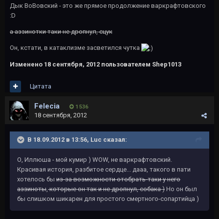
Дык ВоВовский - это же прямое продолжение варкрафтовского
:D
а аззинотки таки не дропнул, сцук
Он, кстати, в катаклизме засветился чутка
Изменено
18 сентября, 2012
пользователем Shep1013
Цитата
Felecia
1 536
18 сентября, 2012
В 18.09.2012 в 13:56, Luc сказал:
О, Иллюша - мой кумир ) WOW, не варкрафтовский.
Красивая история, разбитое сердце... дааа, такого в пати
хотелось бы
из-за возможности отобрать-таки у него
аззиноты
,
которые он так и не дропнул, собака )
Но он был
бы слишком шикарен для простого смертного-сопартийца )