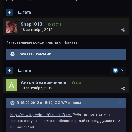
Цитата
Shep1013
15 744
18 сентября, 2012
Качественные концепт-арты от фаната:
Показать контент
Цитата
5
Антон Безъимянный
625
18 сентября, 2012
В 18.09.2012 в 15:10, GG WP сказал:
http://en.wikipedia....i/Claudia_Black
Ребят посмотрите на
список озвученных игр особенно первый сверху, думаю вам
понравиться.