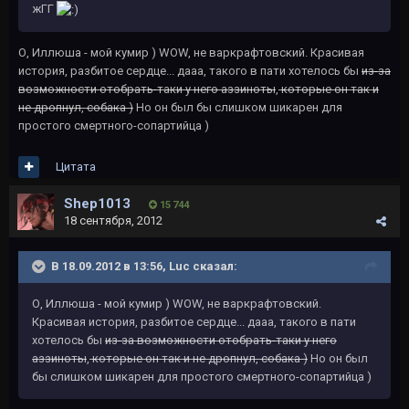
жГГ
О, Иллюша - мой кумир ) WOW, не варкрафтовский. Красивая
история, разбитое сердце... дааа, такого в пати хотелось бы
из-за
возможности отобрать-таки у него аззиноты
,
которые он так и
не дропнул, собака )
Но он был бы слишком шикарен для
простого смертного-сопартийца )
Цитата
Shep1013
15 744
18 сентября, 2012
В 18.09.2012 в 13:56, Luc сказал:
О, Иллюша - мой кумир ) WOW, не варкрафтовский.
Красивая история, разбитое сердце... дааа, такого в пати
хотелось бы
из-за возможности отобрать-таки у него
аззиноты
,
которые он так и не дропнул, собака )
Но он был
бы слишком шикарен для простого смертного-сопартийца )