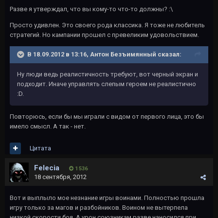
Разве я утверждал, что вы кому-то что-то должны? :\
Просто удивлен. Это своего рода классика. Я тоже не любитель
стратегий. Но кампании прошел с превеликим удовольствием.
В 18.09.2012 в 13:16, Антон Безъимянный сказал:
Ну люди ведь реалистичность требуют, вот черный экран и
подходит. Иначе управлять слепым героем не реалистично
:D.
Повторюсь, если бы мы играли с видом от первого лица, это бы
имело смысл. А так - нет.
Цитата
Felecia
1 536
18 сентября, 2012
Вот и выплыло мое незнание игры воинами. Полностью прошла
игру только за магов и разбойников. Воином не вытерпела
низкой скорости боя. А урон союзникам разве наносился при