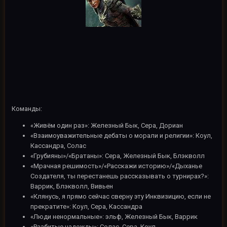
Команды:
«Живём один раз»: Железный Бык, Сера, Дориан
«Взаимоуважительные дебаты о морали и религии»: Коул,
Кассандра, Солас
«Грубияны»/«Братаны»: Сера, Железный Бык, Блэкволл
«Мрачная решимость»/«Расскажи историю»/«Дыханье
Создателя, ты перестанешь рассказывать о турнирах?»:
Варрик, Блэкволл, Вивьен
«Клянусь, я прямо сейчас сверну эту Инквизицию, если не
прекратите»: Коул, Сера, Кассандра
«Люди ненормальные»: эльф, Железный Бык, Варрик
«Разбитые надежды»: Солас, Сера, Коул