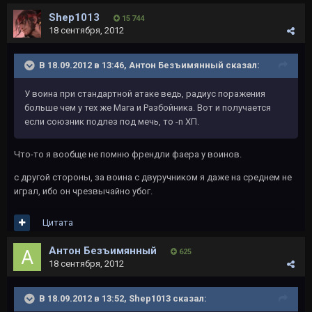
Shep1013
15 744
18 сентября, 2012
В 18.09.2012 в 13:46, Антон Безъимянный сказал:
У воина при стандартной атаке ведь, радиус поражения
больше чем у тех же Мага и Разбойника. Вот и получается
если союзник подлез под мечь, то -n ХП.
Что-то я вообще не помню френдли фаера у воинов.
с другой стороны, за воина с двуручником я даже на среднем не
играл, ибо он чрезвычайно убог.
Цитата
Антон Безъимянный
625
18 сентября, 2012
В 18.09.2012 в 13:52, Shep1013 сказал: