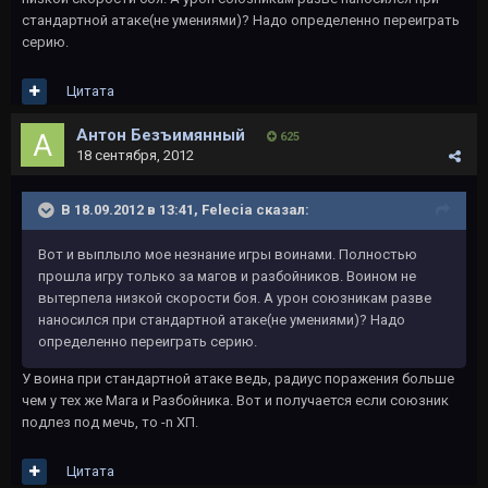
стандартной атаке(не умениями)? Надо определенно переиграть
серию.
Цитата
Антон Безъимянный
625
18 сентября, 2012
В 18.09.2012 в 13:41, Felecia сказал:
Вот и выплыло мое незнание игры воинами. Полностью
прошла игру только за магов и разбойников. Воином не
вытерпела низкой скорости боя. А урон союзникам разве
наносился при стандартной атаке(не умениями)? Надо
определенно переиграть серию.
У воина при стандартной атаке ведь, радиус поражения больше
чем у тех же Мага и Разбойника. Вот и получается если союзник
подлез под мечь, то -n ХП.
Цитата