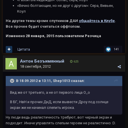
«Вечно болтающие, но не друг с другом»: Сера, Вивьен,
Коул
На другие темы кроме спутников ДАИ
общайтесь в Клубе
.
Все прочее будет считаться оффтопом.
Изменено
28 января, 2015
пользователем Резчица
Цитата
141
Антон Безъимянный
625
18 сентября, 2012
В 18.09.2012 в 13:11, Shep1013 сказал:
Вид же от третьего, а не от первого лица О_о
В БГ, НвН и прочих ДнД, если вывести Дроу под солнце
экран же не начинал слепить игрока.
Ну люди ведь реалистичность требуют, вот черный экран и
подходит. Иначе управлять слепым героем не реалистично :D.