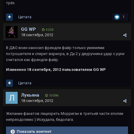
трёх.
Цитата
1
GG WP
4 224
18 сентября, 2012
В ДАО воин наносил френдли файр только умениями
потрошителя и спирит вариора, в Да 2 у двуручника удар с руки
считался как френдли файр.
Изменено
18 сентября, 2012
пользователем GG WP
Цитата
Лукьяна
10 096
18 сентября, 2012
Желание фанатов лицезреть Морриган в третьей части эпопеи
непреодолимо ) Исхудала, бедолага.
Показать контент