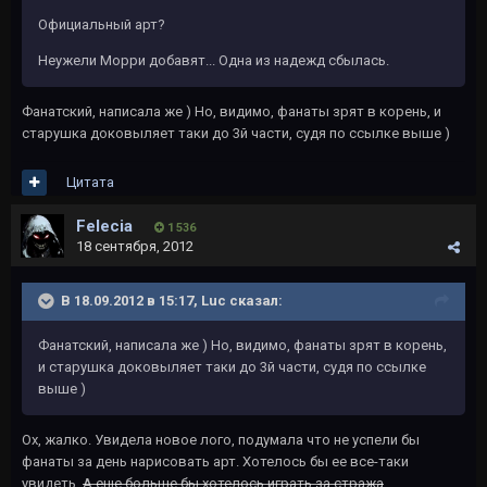
Официальный арт?
Неужели Морри добавят... Одна из надежд сбылась.
Фанатский, написала же ) Но, видимо, фанаты зрят в корень, и
старушка доковыляет таки до 3й части, судя по ссылке выше )
Цитата
Felecia
1 536
18 сентября, 2012
В 18.09.2012 в 15:17, Luc сказал:
Фанатский, написала же ) Но, видимо, фанаты зрят в корень,
и старушка доковыляет таки до 3й части, судя по ссылке
выше )
Ох, жалко. Увидела новое лого, подумала что не успели бы
фанаты за день нарисовать арт. Хотелось бы ее все-таки
увидеть.
А еще больше бы хотелось играть за стража