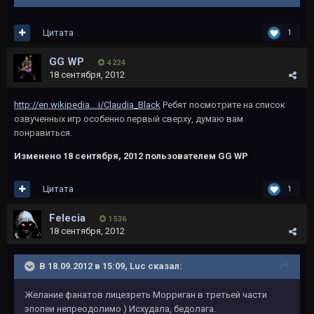
Цитата
1
GG WP
4 224
18 сентября, 2012
http://en.wikipedia....i/Claudia_Black
Ребят посмотрите на список
озвученных игр особенно первый сверху, думаю вам
понравиться.
Изменено
18 сентября, 2012
пользователем GG WP
Цитата
1
Felecia
1 536
18 сентября, 2012
В 18.09.2012 в 15:09, Luc сказал:
Желание фанатов лицезреть Морриган в третьей части
эпопеи непреодолимо ) Исхудала, бедолага.