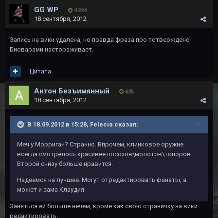
GG WP
4 224
18 сентября, 2012
Запись на вики удалена, но правда фраза про потверждено
Биоварами настораживает.
Цитата
Антон Безъимянный
625
18 сентября, 2012
В 18.09.2012 в 15:28, Felecia сказал:
Меч у Морриган? Странно. Впрочем, клинковое оружие
всегда смотрелось красивее посохов\молотов\топоров.
Второй снизу больше нравится.
Надеемся на лучшее. Могут отредактировать фанаты, а
может и сама Клаудия.
Заняться ей больше нечем, кроме как свою страничку на вики
редактировать.