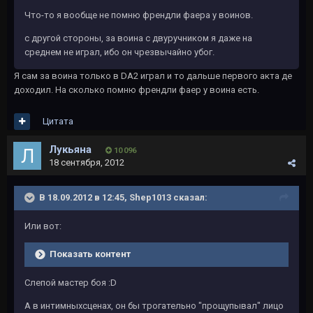
Что-то я вообще не помню френдли фаера у воинов.
с другой стороны, за воина с двуручником я даже на
среднем не играл, ибо он чрезвычайно убог.
Я сам за воина только в DA2 играл и то дальше первого акта де
доходил. На сколько помню френдли фаер у воина есть.
Цитата
Лукьяна
10 096
18 сентября, 2012
В 18.09.2012 в 12:45, Shep1013 сказал:
Или вот:
Показать контент
Слепой мастер боя :D
А в интимныхсценах, он бы трогательно "прощупывал" лицо