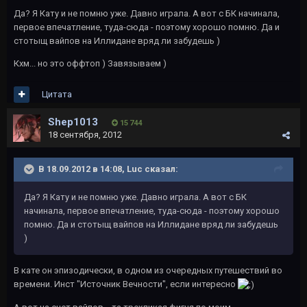
Да? Я Кату и не помню уже. Давно играла. А вот с БК начинала,
первое впечатление, туда-сюда - поэтому хорошо помню. Да и
стотыщ вайпов на Иллидане вряд ли забудешь )
Кхм... но это оффтоп ) Завязываем )
Цитата
Shep1013
15 744
18 сентября, 2012
В 18.09.2012 в 14:08, Luc сказал:
Да? Я Кату и не помню уже. Давно играла. А вот с БК
начинала, первое впечатление, туда-сюда - поэтому хорошо
помню. Да и стотыщ вайпов на Иллидане вряд ли забудешь
)
В кате он эпизодически, в одном из очередных путешествий во
времени. Инст "Источник Вечности", если интересно