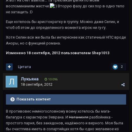
А вот на счет вайпов... та трехликая фигня по моим
воспоминаниям жестче
Вторую фазу до сих пор в одно тело
не затащить :D
Еще хотелось бы аристократку в группу. Можно даже Селин, и
чтоб об этом до определенного момента игрок ни гу-гу.
Хотя Селин все же была бы интереснее как статичный НПС вроде
Аноры, но с функцией романа.
Изменено
18 сентября, 2012
пользователем Shep1013
Цитата
2
Лукьяна
10 096
18 сентября, 2012
Показать контент
В противовес немногословному воину хотелось бы мага-
балагура с характером Зеврана. И
Натаниэля
разбойника -
простого парня, без закидонов, надёжного и верного. Моя была
бы счастлива иметь в сопартийцах хотя бы одно желаемое из