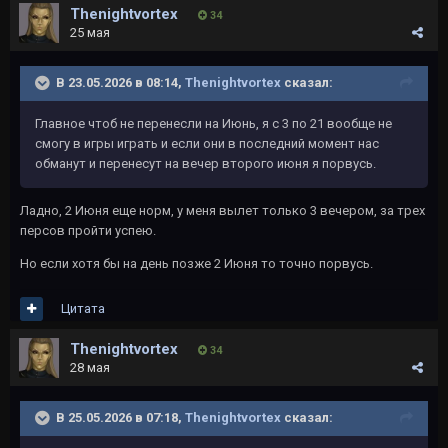
Thenightvortex
34
25 мая
В 23.05.2026 в 08:14,
Thenightvortex
сказал:
Главное чтоб не перенесли на Июнь, я с 3 по 21 вообще не
смогу в игры играть и если они в последний момент нас
обманут и перенесут на вечер второго июня я порвусь.
Ладно, 2 Июня еще норм, у меня вылет только 3 вечером, за трех
персов пройти успею.
Но если хотя бы на день позже 2 Июня то точно порвусь.
Цитата
Thenightvortex
34
28 мая
В 25.05.2026 в 07:18,
Thenightvortex
сказал: