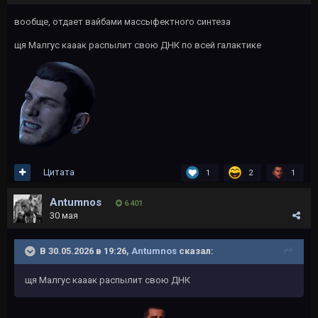
вообще, отдает вайбами массыфектного синтеза
щя Малгус кааак распылит свою ДНК по всей галактике
Цитата
1
2
1
Antumnos
6 401
30 мая
В 30.05.2026 в 19:26,
Antumnos
сказал:
щя Малгус кааак распылит свою ДНК