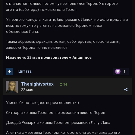
отличается только полом - у нее появился Терон. У второго
агента (саботера) тоже выполз Терон.
У первого консула, кстати, был роман с Ланой, но дело вряд ли в
нем, потому что у агента на романе с Тероном тоже
объявилась Лана.
Таким образом, фракция, роман, саботерство, сторона силы,
живость
Терона точно не влияют
Изменено
22 мая
пользователем Antumnos
Цитата
1
Thenightvortex
34
22 мая
У меня было так (все персы лоялисты)
Ситвар с живым Тероном, не романсил никого: Терон
Джедай Рыцарь с живым Тероном, романсил Лану: Лана
Агентка с мертвым Тероном, которого она романсила до его