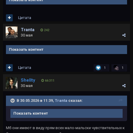
Цитата
Tranta
242
30 мая
Показать контент
Цитата
1
1
Shellty
66 311
30 мая
В 30.05.2026 в 11:39,
Tranta
сказал:
Показать контент
Мб они имеют в виду прям всех мало-мальски чувствительных к