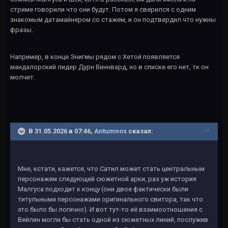
стриме говорили что они будут. Потом я сверился с одним
знакомым датамайнером со стажем, и он подтвердил что нужны
фразы.
Например, в конце Энигмы рядом с Хетой появляется
мандалорский лидер Дурн Виннвард, но в списке его нет, тк он
молчит.
В 31.05.2026 в 07:46,
Antumnos
сказал:
Мне, кстати, кажется, что Сатил может стать центральным
персонажем следующей сюжетной арки, раз уж история
Малгуса подходит к концу (они двое фактически были
титульными персонажами оригинального свитора, так что
это было бы логично). И вот тут-то её взаимоотношения с
Вейлин могли бы стать одной из сюжетных линий, послужив