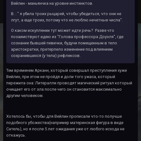
Вейлин - маньянчка на уровне инстинктов.
В. : " я убила троих рыцарей, чтобы убедиться, что они не
лгут, а еще троих, потому что не люблю нечетные числа".
О каком искуплении тут может идти речь? Разве что
позаимствуют идею из "Голова профессора Доуэля", где
сознание бывшей певички, будучи помещенным в тело
аристократки, претерпело изменение под влиянием
сохранившихся (у тела) рефлексов.
Тем временем Арканн, который совершал преступления хуже
Вейлин, при этом не пройдя и доли того ужаса, который
пережила она: Литералли проводят магический ритуал который
очищает его от зла после чего он становится максимально
другим человеком.
Хотелось бы, чтобы для Вейлин прописали что-то получше
подобного убожества(например материнская фигура в виде
Сатель), но я после 5 лет ожидания уже от любого исхода не
откажусь.