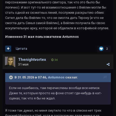
персонажами оригинального свитора, так что это было бы
логично). И вот тут-то её взаимоотношения с Вейлин могли бы
стать одной из сюжетных линий, послужив раскрытию обеих:
Сатил дала бы Вейлин то, что не смогла дать Терону (и что не
смогла дать Сенья самой Вейлин), а Вейлин получила бы свою
искупительную арку, которой её обделили в котофейной опупее.
Изменено
31 мая
пользователем Antumnos
Цитата
2
Thenightvortex
34
31 мая
В 31.05.2026 в 07:46,
Antumnos
сказал:
Если не ошибаюсь, там перечислены вообще все неписи.
Даже те, которые просто на фоне стоят где-нибудь в кат-
сценах, так что я бы не ждал.
Я тоже так думал, но меня смутило то что в списке нет трех
бомжей Малгуса и Шей, хотя в рассказе им дали имена и на