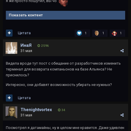
я же просто пошутил, вы чо
Показать контент
Цитата
1
1
1
ИнаЯ
2 596
31 мая
Видела вроде тут пост с обещание от разработчиков изменить
терминал для возврата компаньонов на базе Альянса? Не
приснилось?
Интересно, они добавят возможность убирать не нужных?
Цитата
Thenightvortex
34
31 мая
Посмотрел я датамайны, ну в целом мне нравится. Даже удивлен