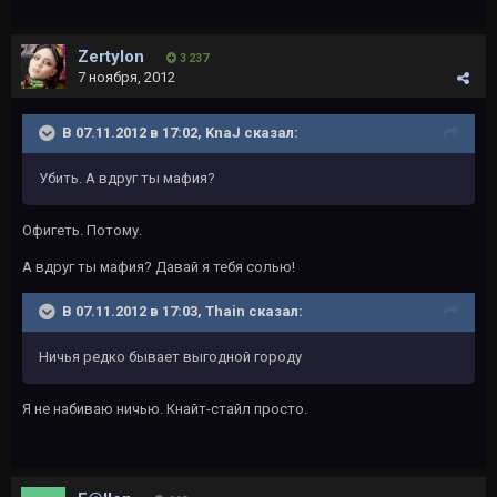
Zertylon
3 237
7 ноября, 2012
В 07.11.2012 в 17:02, KnaJ сказал:
Убить. А вдруг ты мафия?
Офигеть. Потому.
А вдруг ты мафия? Давай я тебя солью!
В 07.11.2012 в 17:03, Thain сказал:
Ничья редко бывает выгодной городу
Я не набиваю ничью. Кнайт-стайл просто.