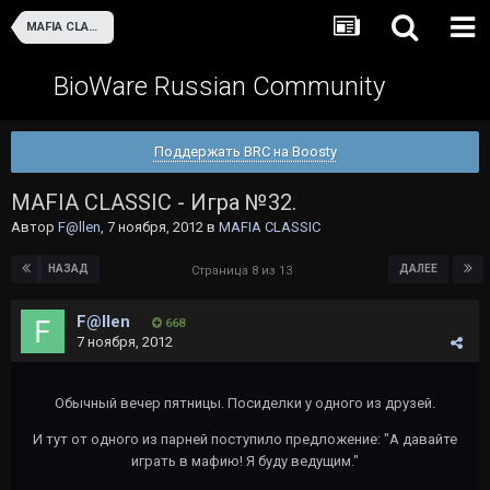
MAFIA CLASSIC
BioWare Russian Community
Поддержать BRC на Boosty
MAFIA CLASSIC - Игра №32.
Автор
F@llen
,
7 ноября, 2012
в
MAFIA CLASSIC
НАЗАД
ДАЛЕЕ
Страница 8 из 13
F@llen
668
7 ноября, 2012
Обычный вечер пятницы. Посиделки у одного из друзей.
И тут от одного из парней поступило предложение: "А давайте
играть в мафию! Я буду ведущим."