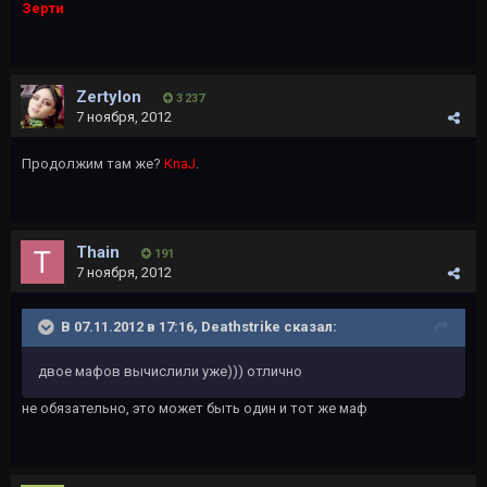
Зерти
Zertylon
3 237
7 ноября, 2012
Продолжим там же?
KnaJ
.
Thain
191
7 ноября, 2012
В 07.11.2012 в 17:16, Deathstrike сказал:
двое мафов вычислили уже))) отлично
не обязательно, это может быть один и тот же маф