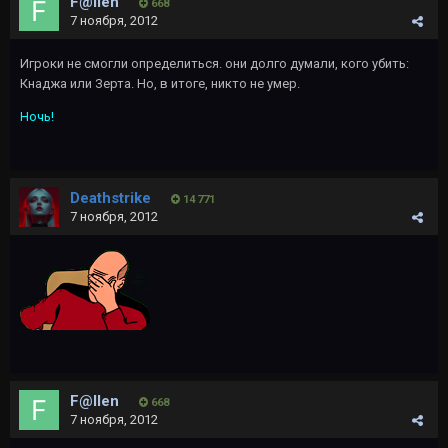
F@llen
668
7 ноября, 2012
Игроки не смогли определиться. они долго думали, кого убить:
Кнаджа или Зерта. Но, в итоге, никто не умер.
Ночь!
Deathstrike
14 771
7 ноября, 2012
F@llen
668
7 ноября, 2012