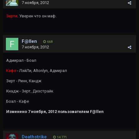
7 ноября, 2012
Зерти
. Уверен что он маф.
F@llen
668
7 ноября, 2012
Адмирал - Боал
Кафе
- ЛэйЛи, Altonlyn, Адмирал
Зерт - Ринн, Кандж
Кнадж - Зерт, Дезстрайк
Боал - Кафе
Изменено
7 ноября, 2012
пользователем F@llen
Deathstrike
14 771