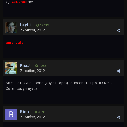
Да
Адмирал
же !
LayLi
18 233
7 ноября, 2012
amercafe
KnaJ
1 235
7 ноября, 2012
Мафы отлично провоцируют город голосовать против меня.
Хотя, кому я нужен...
Rinn
3 693
7 ноября, 2012