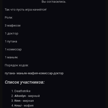
Вы согласились.
Так что пусть игра начнётся!
Роли:
3 мафиози
1 доктор
1 путана
1 комиссар
1 маньяк
Порядок ходов:
путана- маньяк-мафия-комиссар-доктор
Список участников:
Deathstrike
Altonlyn
- мирный
Rinn
- мирная
KnaJ
- мафия