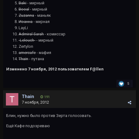
Baki
- мирный
Booal
- мирный
Zuzanna
- маньяк
Иоанна
- мирная
LayLi
Admiral Sarah
- комиссар
-Lelouch-
- мирный
Zertylon
amercafe
- мафия
Thain
- путана
Изменено
7 ноября, 2012
пользователем F@llen
5
Thain
191
7 ноября, 2012
Блин, нужно было против Зерта голосовать.
Ещё Кафе подозреваю