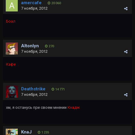
amercafe
20 060
7 ноября, 2012
Боал
Altonlyn
270
7 ноября, 2012
Кафе
Deathstrike
14 771
7 ноября, 2012
хм, я останусь при своем мнении
Кнадж
KnaJ
1 235