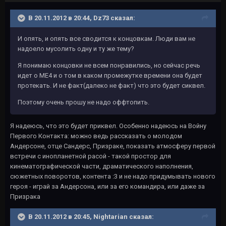
В 20.11.2012 в 20:44, Dz73 сказал:
И опять, и опять все сводится к концовкам. Люди вам не
надоело мусолить одну и ту же тему?
Я понимаю концовки не всем понравились, но сейчас речь
идет о МЕ4 и о том в каком промежутке времени она будет
протекать. И не факт(далеко не факт) что это будет сиквел.
Поэтому очень прошу не надо оффтопить.
Я надеюсь, что это будет приквел. Особенно надеюсь на Войну
Первого Контакта: можно ведь рассказать о молодом
Андерсоне, отце Сандерс, Призраке, показать атмосферу первой
встречи с инопланетной расой - такой простор для
кинематографической части, драматического наполнения,
сюжетных поворотов, контента :3 и не надо придумывать нового
героя - играй за Андерсона, или за его командира, или даже за
Призрака
В 20.11.2012 в 20:45, Nightarian сказал: