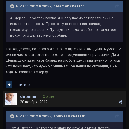
В 20.11.2012 в 20:32, delamer сказал:
Андерсон- простой вояка. А Шеп у нас имеет претензии на
исключительность. Просто тупо выполняя приказ,
голактеку не спасешь. Тут думать надо, особенно когда все
вокруг это делать не способны.
Тот Андерсон, которого я знаю по игре и книгам, думать умеет. И
очень часто остается недоволен полученными приказами. Да и
Шепарду он дает карт-бланш на любые действия именно потому,
что понимает, что нужно принимать решения по ситуации, а не
ждать приказов сверху.
Цитата
delamer
2 049
20 ноября, 2012
В 20.11.2012 в 20:38, Thinvesil сказал:
Тот Андерсон, которого я знаю по игре и книгам, думать