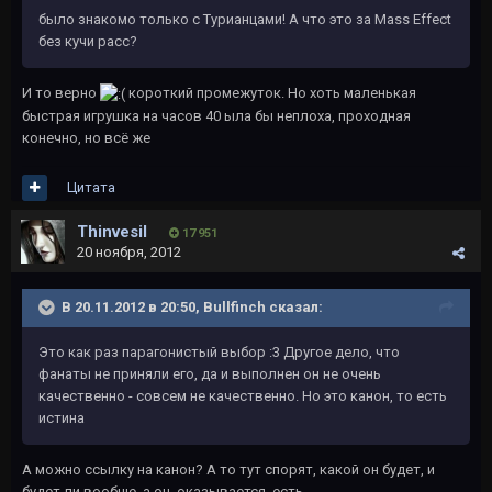
было знакомо только с Турианцами! А что это за Mass Effect
без кучи расс?
И то верно
короткий промежуток. Но хоть маленькая
быстрая игрушка на часов 40 ыла бы неплоха, проходная
конечно, но всё же
Цитата
Thinvesil
17 951
20 ноября, 2012
В 20.11.2012 в 20:50, Bullfinch сказал:
Это как раз парагонистый выбор :3 Другое дело, что
фанаты не приняли его, да и выполнен он не очень
качественно - совсем не качественно. Но это канон, то есть
истина
А можно ссылку на канон? А то тут спорят, какой он будет, и
будет ли вообще, а он, оказывается, есть.