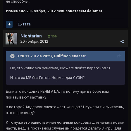
не способны.
Изменено
20 ноября, 2012
пользователем delamer
Цитата
Nightarian
156
20 ноября, 2012
В 20.11.2012 в 20:27, Bullfinch сказал:
Не, это концовка ренегада, Bioware любят парагонов :3
И что за МЕ без Гетов, Нормандии-СУЗИ?
Если это концовка РЕНЕГАДА, то почему при выборе нам
показывают заставку
в которой Андерсон унечтожает жнецов? Неужели ты считаешь,
что он ренегад?
К томуже это единственная логичная концовка для начала новой
части, ведь в противном случае им придётся делать 3 игры для