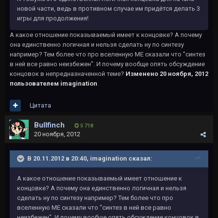
новой части, ведь в противном случае им придётся делать 3
игры для продолжения!
А какое отношение показываемый имеет к концовке? А почему
она единственно логичная и нельзя сделать ну по синтезу
например? Тем более что про вселенную МЕ сказали что "синтез
в ней все равно неизбежен". И почему вообще опять обсуждение
концовок в непредназначенной теме?
Изменено
20 ноября, 2012
пользователем imagination
Цитата
Bullfinch
5 718
20 ноября, 2012
В 20.11.2012 в 20:40, imagination сказал:
А какое отношение показываемый имеет отношение к
концовке? А почему она единственно логичная и нельзя
сделать ну по синтезу например? Тем более что про
вселенную МЕ сказали что "синтез в ней все равно
неизбежен". И почему вообще опять обсуждение концовок в