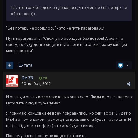
Так что только здесь он делал всё, что мог, но без потерь не
обошлось)))
"Без потерь не обошлось" - это не путь парагона XD
Путь парагона это: "Сдохну но обойдусь без потерь! А если не
смогу, то буду долго сидеть в уголке и плакать из-за мучающей
меня совести"
Цитата
2
Dz73
29
20 ноября, 2012
И опять, и опять все сводится к концовкам. Люди вам не надоело
мусолить одну и ту же тему?
Я понимаю концовки не всем понравились, но сейчас речь идет о
МЕ4 и о том в каком промежутке времени она будет протекать. И
не факт(далеко не факт) что это будет сиквел.
Поэтому очень прошу не надо оффтопить.