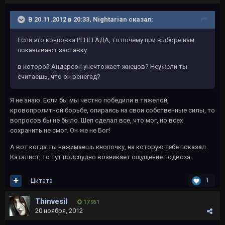
В 20.11.2012 в 20:33, Nightarian сказал:
Если это концовка РЕНЕГАДА, то почему при выборе нам
показывают заставку
в которой Андерсон унечтожает жнецов? Неужели ты
считаешь, что он ренегад?
Я не знаю. Если бы мы честно победили в тяжелой,
кровопролитной борьбе, опираясь на свои собственные силы, то
вопросов бы не было. Шеп сделал все, что мог, но всех
сохранить не смог. Он же не Бог!
А вот когда ты нажимаешь кнопочку, на которую тебе показал
Каталист, то тут подспудно возникает ощущение подвоха.
Цитата
1
Thinvesil
17 951
20 ноября, 2012