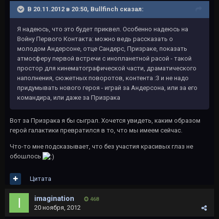
В 20.11.2012 в 20:50, Bullfinch сказал:
Я надеюсь, что это будет приквел. Особенно надеюсь на
Войну Первого Контакта: можно ведь рассказать о
молодом Андерсоне, отце Сандерс, Призраке, показать
атмосферу первой встречи с инопланетной расой - такой
простор для кинематографической части, драматического
наполнения, сюжетных поворотов, контента :3 и не надо
придумывать нового героя - играй за Андерсона, или за его
командира, или даже за Призрака
Вот за Призрака я бы сыграл. Хочется увидеть, каким образом
герой галактики превратился в то, что мы имеем сейчас.
Что-то мне подсказывает, что без участия красивых глаз не
обошлось
Цитата
imagination
468
20 ноября, 2012