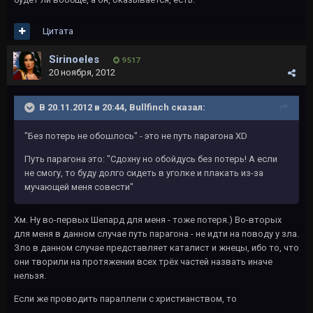
Цитата
Sirinoeles
9 517
20 ноября, 2012
В 20.11.2012 в 20:44, Bullfinch сказал:
"Без потерь не обошлось" - это не путь парагона XD
Путь парагона это: "Сдохну но обойдусь без потерь! А если
не смогу, то буду долго сидеть в уголке и плакать из-за
мучающей меня совести"
Хм. Ну во-первых Шепард для меня - тоже потеря.) Во-вторых
для меня в данном случае путь парагона - не идти на поводу у зла.
Зло в данном случае представляет каталист и жнецы, ибо то, что
они творили на протяжении всех трёх частей назвать иначе
нельзя.
Если же проводить параллели с христианством, то