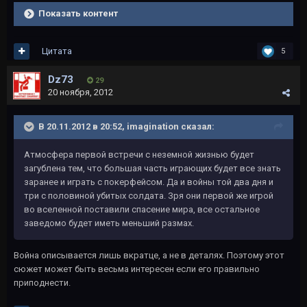
Показать контент
Цитата
5
Dz73
29
20 ноября, 2012
В 20.11.2012 в 20:52, imagination сказал:
Атмосфера первой встречи с неземной жизнью будет
загублена тем, что большая часть играющих будет все знать
заранее и играть с покерфейсом. Да и войны той два дня и
три с половиной убитых солдата. Зря они первой же игрой
во вселенной поставили спасение мира, все остальное
заведомо будет иметь меньший размах.
Война описывается лишь вкратце, а не в деталях. Поэтому этот
сюжет может быть весьма интересен если его правильно
приподнести.