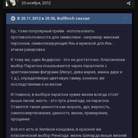
20 ноября, 2012
В 20.11.2012 в 20:36, Bullfinch сказал:
Бр, тоже популярный приём - использовать
противоположности для символики - например женский
персонаж, символизирующий Янь и мужской для Инь -
этакая ракировка
К тому же, один Андерсон - это не достаточно. Классически
выбор Парагона показывается через параллели с
христианскими фигурами (Иисус, дева мария, жанна дарк и
т.д.), определённую цветовую гамму, конечно же
последствиями и их весом
И главное, в выборе парагона чужие жизни всегда стоят
выше своей, месть - это путь ренегада, не парагона.
Ставятся такие ценности как мораль, дух, верность,
самопожертвование, ценность жизни, примерение,
прощение
Всё это есть в Зелёной концовке, в красной же
классический выбор Ренегада: жизнь Шепарда выше жизней