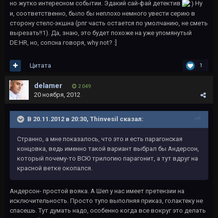
но жутко интересном событии. Эдакий сай-фай детектив
Ну
и, соответственно, было бы неплохо немного увести серию в
сторону стелс-экшна (рпг часть остается по умолчанию, не сметь
вырезать!!1). Да, знаю, это будет похоже на уже упомянутый
DE:HR, но, сопсна говоря, why not? :]
Цитата
1
delamer
2 049
20 ноября, 2012
В 20.11.2012 в 20:30, Thinvesil сказал:
Странно, а мне показалось, что это и есть парагонская
концовка, ведь именно такой вариант выбрал бы Андерсон,
который почему-то ВСЮ трилогию парагонит, а тут вдруг на
красной ветке окопался.
Андерсон- простой вояка. А Шеп у нас имеет претензии на
исключительность. Просто тупо выполняя приказ, голактеку не
спасешь. Тут думать надо, особенно когда все вокруг это делать