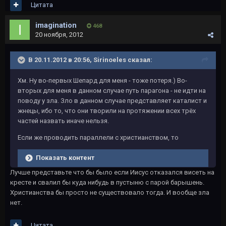
Цитата
imagination
468
20 ноября, 2012
В 20.11.2012 в 20:56, Sirinoeles сказал:
Хм. Ну во-первых Шепард для меня - тоже потеря.) Во-
вторых для меня в данном случае путь парагона - не идти на
поводу у зла. Зло в данном случае представляет каталист и
жнецы, ибо то, что они творили на протяжении всех трёх
частей назвать иначе нельзя.
Если же проводить параллели с христианством, то
Показать контент
Лучше представьте что бы было если Иисус отказался висеть на
кресте и свалил бы куда нибудь в пустыню с парой барышень.
Христианства бы просто не существовало тогда. И вообще зла
нет.
Цитата