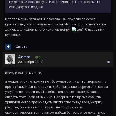
Ну да, так и есть по сути. И это печально. Но что есть - то
есть, другого не дано
Вот это меня и утешает. Не всегда нам суждено помереть
красиво, под копытами лихого коня. Иногда просто нельзя по-
другому, слишком много идиотов вокруг
С пудовыми
кулаками.
Цитата
Aestra
3
20 ноября, 2012
Внесу свои пять копеек:
а может, стоит отдохнуть от безумного эпика, что творился на
протяжении всей трилогии и, действительно, переключиться на
углубление вселенной? Не обязательно же в каждой части
спасать этот несчастный мир. Наверняка во время событий
трилогии могло происходить множество скандалов/интриг/
расследований - так почему бы не попробовать
сконцентрироваться на каком-нибудь более-менее локальном,