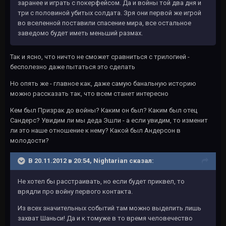
заранее и играть с покерфейсом. Да и войны той два дня и
три с половиной убитых солдата. Зря они первой же игрой
во вселенной поставили спасение мира, все остальное
заведомо будет иметь меньший размах.
Так и ясно, что ничто не сможет сравниться с трилогией -
бесполезно даже пытаться это сделать
Но опять же - главное как, даже самую банальную историю
можно рассказать так, что всем станет интересно
Кем был Призрак до войны? Каким он был? Каким был отец
Сандерс? Увидим ли мы деда Эшли - а если увидим, то изменит
ли это наше отношение к нему? Какой был Андерсон в
молодости?
В 20.11.2012 в 20:54, Nightarian сказал:
Не хотел бы расстраивать, но если будет приквел, то
врядли про войну первого контакта.
Из всех значительных событий там можно выделить лишь
захват Шаньси! Да и к томуже в то время человечество