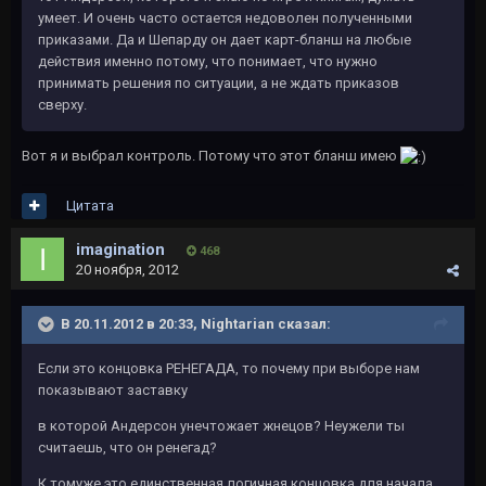
умеет. И очень часто остается недоволен полученными
приказами. Да и Шепарду он дает карт-бланш на любые
действия именно потому, что понимает, что нужно
принимать решения по ситуации, а не ждать приказов
сверху.
Вот я и выбрал контроль. Потому что этот бланш имею
Цитата
imagination
468
20 ноября, 2012
В 20.11.2012 в 20:33, Nightarian сказал:
Если это концовка РЕНЕГАДА, то почему при выборе нам
показывают заставку
в которой Андерсон унечтожает жнецов? Неужели ты
считаешь, что он ренегад?
К томуже это единственная логичная концовка для начала