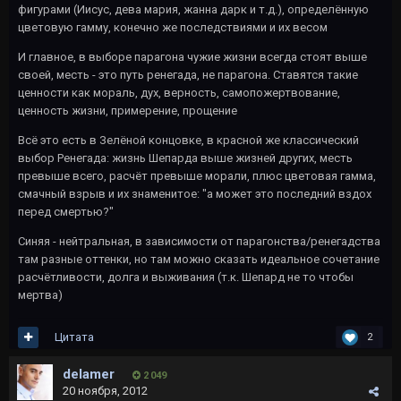
фигурами (Иисус, дева мария, жанна дарк и т.д.), определённую
цветовую гамму, конечно же последствиями и их весом
И главное, в выборе парагона чужие жизни всегда стоят выше
своей, месть - это путь ренегада, не парагона. Ставятся такие
ценности как мораль, дух, верность, самопожертвование,
ценность жизни, примерение, прощение
Всё это есть в Зелёной концовке, в красной же классический
выбор Ренегада: жизнь Шепарда выше жизней других, месть
превыше всего, расчёт превыше морали, плюс цветовая гамма,
смачный взрыв и их знаменитое: "а может это последний вздох
перед смертью?"
Синяя - нейтральная, в зависимости от парагонства/ренегадства
там разные оттенки, но там можно сказать идеальное сочетание
расчётливости, долга и выживания (т.к. Шепард не то чтобы
мертва)
Цитата
2
delamer
2 049
20 ноября, 2012