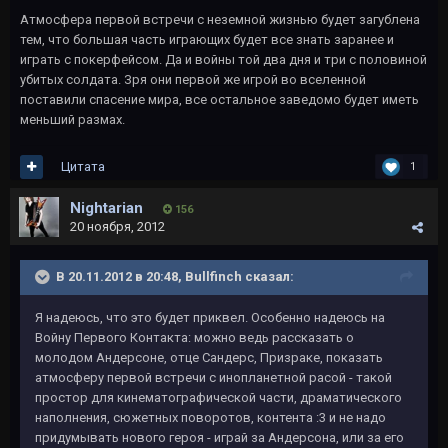
Атмосфера первой встречи с неземной жизнью будет загублена
тем, что большая часть играющих будет все знать заранее и
играть с покерфейсом. Да и войны той два дня и три с половиной
убитых солдата. Зря они первой же игрой во вселенной
поставили спасение мира, все остальное заведомо будет иметь
меньший размах.
Цитата
1
Nightarian
156
20 ноября, 2012
В 20.11.2012 в 20:48, Bullfinch сказал:
Я надеюсь, что это будет приквел. Особенно надеюсь на
Войну Первого Контакта: можно ведь рассказать о
молодом Андерсоне, отце Сандерс, Призраке, показать
атмосферу первой встречи с инопланетной расой - такой
простор для кинематографической части, драматического
наполнения, сюжетных поворотов, контента :3 и не надо
придумывать нового героя - играй за Андерсона, или за его