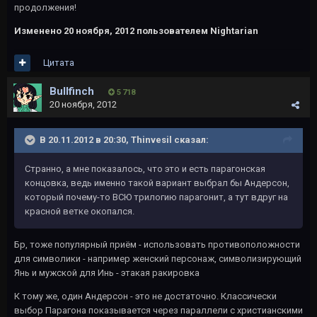
продолжения!
Изменено
20 ноября, 2012
пользователем Nightarian
Цитата
Bullfinch
5 718
20 ноября, 2012
В 20.11.2012 в 20:30, Thinvesil сказал:
Странно, а мне показалось, что это и есть парагонская
концовка, ведь именно такой вариант выбрал бы Андерсон,
который почему-то ВСЮ трилогию парагонит, а тут вдруг на
красной ветке окопался.
Бр, тоже популярный приём - использовать противоположности
для символики - например женский персонаж, символизирующий
Янь и мужской для Инь - этакая ракировка
К тому же, один Андерсон - это не достаточно. Классически
выбор Парагона показывается через параллели с христианскими