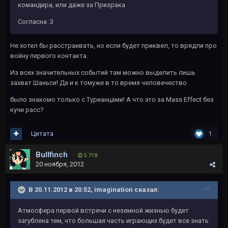
командира, или даже за Призрака
Согласна :3
Не хотел бы расстраивать, но если будет приквел, то врядли про
войну первого контакта.
Из всех значительных событий там можно выделить лишь
захват Шаньси! Да и к томуже в то время человечество
было знакомо только с Турианцами! А что это за Mass Effect без
кучи расс?
Цитата
1
Bullfinch
5 718
20 ноября, 2012
В 20.11.2012 в 20:52, imagination сказал:
Атмосфера первой встречи с неземной жизнью будет
загублена тем, что большая часть играющих будет все знать