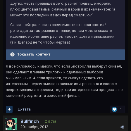
других, месть превыше всего, расчёт превыше морали,
плюс цветовая гамма, смачный взрыв и их знаменитое: "а
может это последний вздох перед смертью?"
Синяя - нейтральная, в зависимости от парагонства/
ренегадства там разные оттенки, но там можно сказать
идеальное сочетание расчётливости, долга и выживания
(т.к. Шепард не то чтобы мертва)
Показать контент
Я все склоняюсь к мысли, что если Биотролли выберут сиквел,
они сделают влияние трилогии и сделанных выборов
минимальным. А если приквел, то смогут сделать его
интересным - переигрываю в разные их игры снова и снова с
непроходящим интересом, ведь там интересен сам процесс, а не
конечный результат и известный финал.
Цитата
1
Bullfinch
5 718
20 ноября, 2012