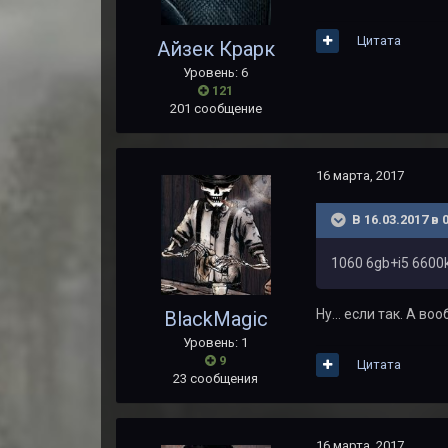
Цитата
Айзек Крарк
Уровень: 6
121
201 сообщение
16 марта, 2017
В 16.03.2017 в 
1060 6gb+i5 6600
Ну... если так. А 
BlackMagic
Уровень: 1
9
Цитата
23 сообщения
16 марта, 2017