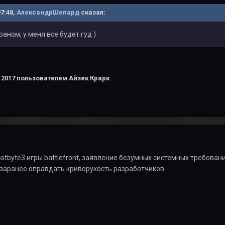
07:48,
АлександрШепард
сказал:
аном, у меня все будет гуд )
 2017
пользователем Айзек Крарк
ostbyte3 игры battlefront, заявление безумных системных требован
заранее оправдать криворукость разработчиков.