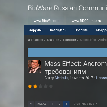
BioWare Russian Communi
www.BioWare.ru
www.BRCGames.ru
Форумы
Календарь
Правила
Модер
Главная
Главное
Новости
Mass Effect: And
Mass Effect: Andr
требованиям
Автор
Meshulik
,
14 марта, 2017
в
Новос
Страница 3 из 3
1
2
3
НАЗАД