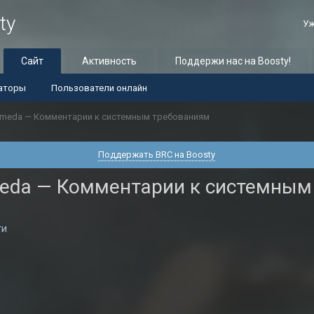
ty
Уж
Сайт
Активность
Поддержи нас на Boosty!
аторы
Пользователи онлайн
romeda — Комментарии к системным требованиям
Поддержать BRC на Boosty
omeda — Комментарии к системным
ти