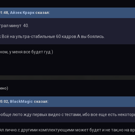
01:48,
Айзек Крарк
сказал:
грал минут 40.
k Всё на ультра-стабильные 60 кадров.А вы боялись.
ом, у меня все будет гуд )
ено)
05:02,
BlackMagic
сказал:
А вообще люто жду первых видео с тестами, ибо все еще есть некото
ял лично.с другими комплектующими может будет и не так,но на в