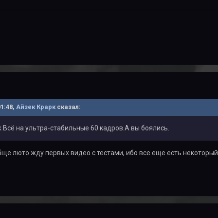
01:48,
Айзек Крарк
сказал:
k Всё на ультра-стабильные 60 кадров.А вы боялись.
вообще люто жду первых видео с тестами, ибо все еще есть некоторы