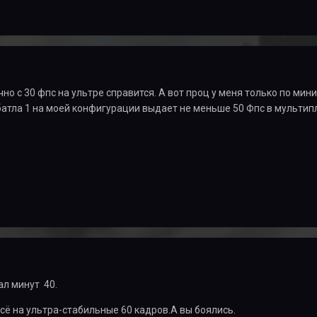
но с 30 фпс на ультре справится. А вот проц у меня только по мин
 батла 1 на моей конфигурации выдает не меньше 50 Фпс в мультип
ал минут 40.
Всё на ультра-стабильные 60 кадров.А вы боялись.