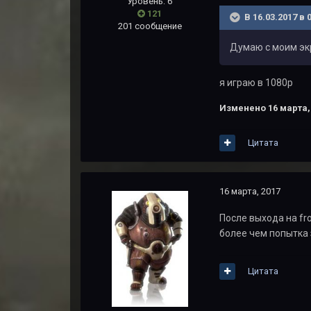
Уровень: 6
121
В 16.03.2017 в 
201 сообщение
Думаю с моим экр
я играю в 1080р
Изменено
16 марта,
Цитата
16 марта, 2017
После выхода на fr
более чем попытка 
Цитата