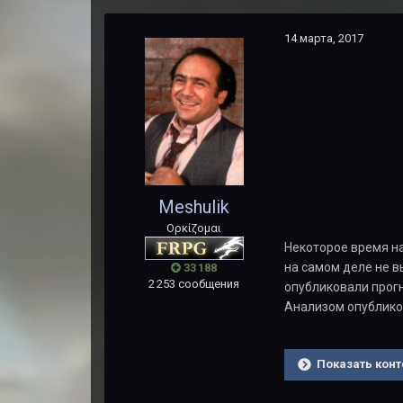
14 марта, 2017
Meshulik
Ορκίζομαι
Некоторое время н
на самом деле не 
33 188
2 253 сообщения
опубликовали прог
Анализом опублико
Показать конт