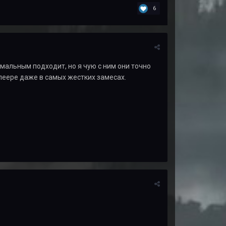
6
имальным подходит, но я чую с ним они точно
леере даже в самых жестких замесах.