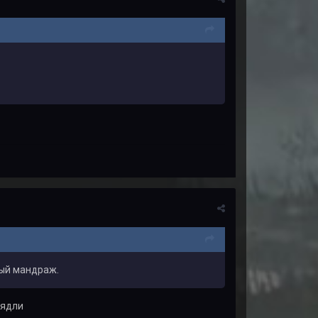
рый мандраж.
рядли