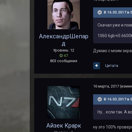
В 16.03.2017 в 
Скачал уже и пои
АлександрШепар
1060 6gb+i5 6600
д
Уровень: 12
Думаю с моим экран
47
803 сообщения
Цитата
16 марта, 2017
(измен
В 16.03.2017 в 
Ну... если так. 
Айзек Крарк
ну это 100% провер