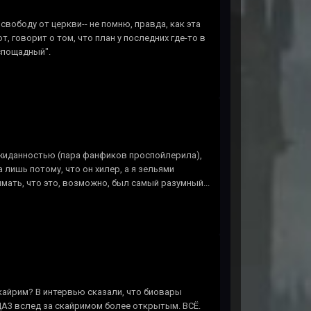
 свободу от церкви-- не помню, правда, как эта
т, говорит о том, что план у последних где-то в
еспощадный".
ожиданностью (пара фанфиков проспойлерила),
 лишь потому, что он хилер, а я зельями
ать, что это, возможно, был самый разумный...
скайрим? В интервью сказали, что биовары
 ДА3 вслед за скайримом более открытым. ВСЁ.