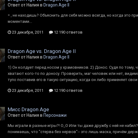
Ответ от Налия в
Dragon Age II
= , не находишь? Объяснить для себя можно всегда, но когда это 
моментами...
23 декабря, 2011
12 190 ответов
Dragon Age vs. Dragon Age II
Ответ от Налия в
Dragon Age II
1) Он колдует перед носом у храмовников. 2) Донос. Судя по тому, 
хватают кого-то по доносу. Проверить, маг человек или нет, видим
тупо поставив его в такую ситуацию, когда он либо применяет свои с
23 декабря, 2011
12 190 ответов
Мисс Dragon Age
Ответ от Налия в
Персонажи
Мы играли в разные игры?! О_О Или ты даже дружбу с ней не набил?
понимаешь, что "стерва без нервов"-- это лишь маска, причём держа