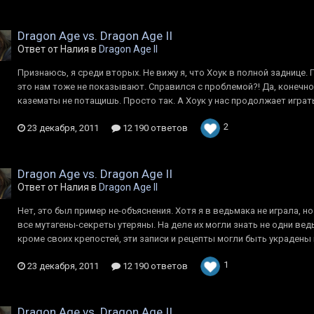
Dragon Age vs. Dragon Age II
Ответ от Налия в
Dragon Age II
Признаюсь, я среди вторых. Не вижу я, что Хоук в полной заднице. 
это нам тоже не показывают. Справился с проблемой?! Да, конечно,
казематы не потащишь. Просто так. А Хоук у нас продолжает играть
2
23 декабря, 2011
12 190 ответов
Dragon Age vs. Dragon Age II
Ответ от Налия в
Dragon Age II
Нет, это был пример не-объяснения. Хотя я в ведьмака не играла, н
все мутагены-секреты утеряны. На деле их могли знать не одни ведь
кроме своих крепостей, эти записи и рецепты могли быть украдены и 
1
23 декабря, 2011
12 190 ответов
Dragon Age vs. Dragon Age II