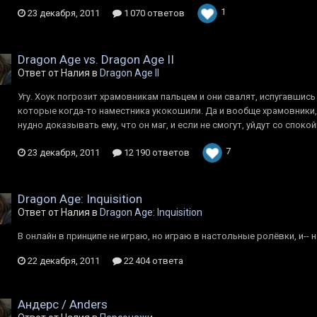
1
23 декабря, 2011
1 070 ответов
Dragon Age vs. Dragon Age II
Ответ от Налия в
Dragon Age II
Угу. Хоук погрозит храмовникам пальцем и они свалят, испугавшись 
которые когда-то наместника укокошили. Да и вообще храмовники, п
нудно доказывать ему, что он маг, и если не смогут, уйдут со споко
7
23 декабря, 2011
12 190 ответов
Dragon Age: Inquisition
Ответ от Налия в
Dragon Age: Inquisition
В онлайн в принципе не играю, но играю в настольные ролёвки, и-- 
22 декабря, 2011
22 404 ответа
Андерс / Anders