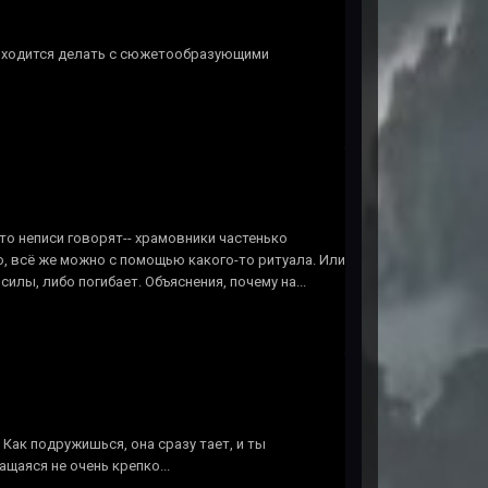
приходится делать с сюжетообразующими
что неписи говорят-- храмовники частенько
о, всё же можно с помощью какого-то ритуала. Или
илы, либо погибает. Объяснения, почему на...
 Как подружишься, она сразу тает, и ты
щаяся не очень крепко...