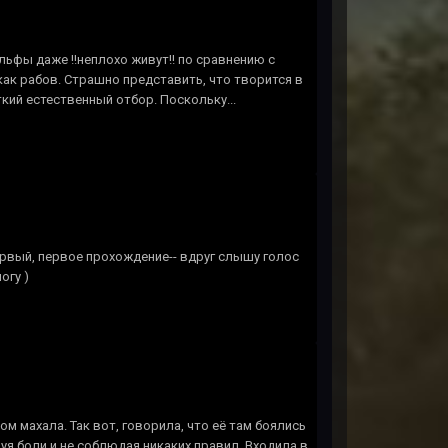
эльфы даже !!неплохо живут!! по сравнению с
как рабов. Страшно представить, что творится в
кий естественный отбор. Поскольку...
ервый, первое прохождение-- вдруг слышу голос
огу )
м махала. Так вот, говорила, что её там боялись
твуя боли и не соблюдая никаких правил. Входила в