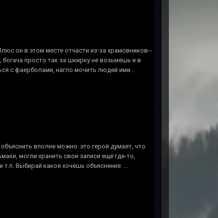
Плюс он в этом месте отчасти из-за храмовников--
 богача просто так за шкирку не возьмёшь и в
ся с фаерболами, нагло мочить людей ими...
о объяснить вполне можно: это герой думает, что
маки, могли хранить свои записи ещё где-то,
т.п. Выбирай какое хочешь объяснение. ...