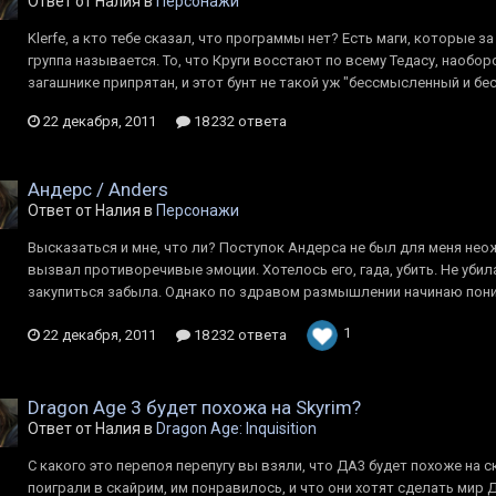
Ответ от Налия в
Персонажи
Klerfe, а кто тебе сказал, что программы нет? Есть маги, которые за
группа называется. То, что Круги восстают по всему Тедасу, наоборо
загашнике припрятан, и этот бунт не такой уж "бессмысленный и б
22 декабря, 2011
18 232 ответа
Андерс / Anders
Ответ от Налия в
Персонажи
Высказаться и мне, что ли? Поступок Андерса не был для меня не
вызвал противоречивые эмоции. Хотелось его, гада, убить. Не убила
закупиться забыла. Однако по здравом размышлении начинаю поним
1
22 декабря, 2011
18 232 ответа
Dragon Age 3 будет похожа на Skyrim?
Ответ от Налия в
Dragon Age: Inquisition
С какого это перепоя перепугу вы взяли, что ДА3 будет похоже на 
поиграли в скайрим, им понравилось, и что они хотят сделать мир