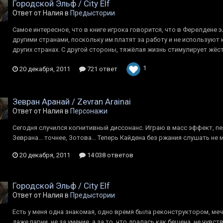
Городской Эльф / City Elf
Ответ от Налия в
Предыстории
Самое интересное, что в книге игрока говорится, что в Ферелдене 
другими странами, поскольку им платят за работу и не используют 
других странах. С другой стороны, тяжёлая жизнь стимулирует жёст
1
20 декабря, 2011
721 ответ
Зевран Аранай / Zevran Arainai
Ответ от Налия в
Персонажи
Сегодня случился когнитивный диссонанс. Играю в масс эффект, п
Зеврана... точнее, Зотова... Теперь Кайдена без ржания слушать не м
20 декабря, 2011
14 038 ответов
Городской Эльф / City Elf
Ответ от Налия в
Предыстории
Есть у меня одна знакомая, одно время была реконструктором, мечо
даже парни, не за умение, а за то, что дралась как бешена, не чувс