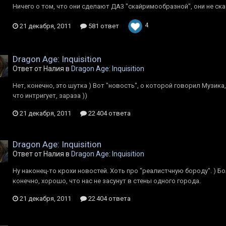
Ничего о том, что они сделают ДА3 "скайримообразной", они не сказ
4
21 декабря, 2011
581 ответ
Dragon Age: Inquisition
Ответ от Налия в
Dragon Age: Inquisition
Нет, конечно, это шутка ) Вот "новость", о которой говорил Музика
что интригует, зараза ))
21 декабря, 2011
22 404 ответа
Dragon Age: Inquisition
Ответ от Налия в
Dragon Age: Inquisition
Ну наконец-то крохи новостей. Хоть про "реалистчную бороду". ) Бо
конечно, хорошо, что нас не засунут в стены одного города.
21 декабря, 2011
22 404 ответа