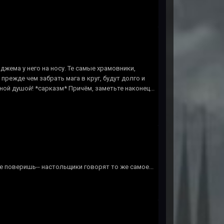
джема у него на носу. Те самые храмовники,
режде чем забрать мага в круг, будут долго и
йной душой! *сарказм* Причём, заметьте наконец...
не поверишь-- настольщики говорят то же самое...