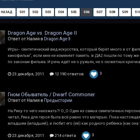
501
502
503
504
505
506
507
508
509
51
НАЗАД
Dragon Age vs. Dragon Age II
Ответ от Налия в
Dragon Age II
Игры-- синтетический вид искусства, который берёт много и от фил
кинофильм", если мне не изменяет память. в ДА2 пошли по тому же
по законам фильма. И речь идёт не о ружьях, не о сюжетных крючках
3
23 декабря, 2011
12 190 ответов
Гном Обыватель / Dwarf Commoner
Ответ от Налия в
Предыстории
На Рику-то чего наезжать?! О_О Один из самых симпатичных персона
читал, Рика для героя была всё равно что матерью. Пока настоящая
младшем (младшей), и любит его (её) как родного ребёнка (как она 
3
23 декабря, 2011
214 ответа