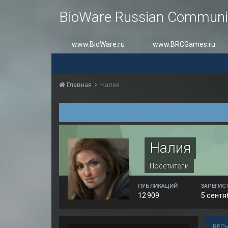
BioWare Russian Communi
www.BioWare.ru
www.BRCGames.ru
Главная
Налия
Налия
Посетители
ПУБЛИКАЦИЙ
ЗАРЕГИС
12 909
5 сентя
ВЕС