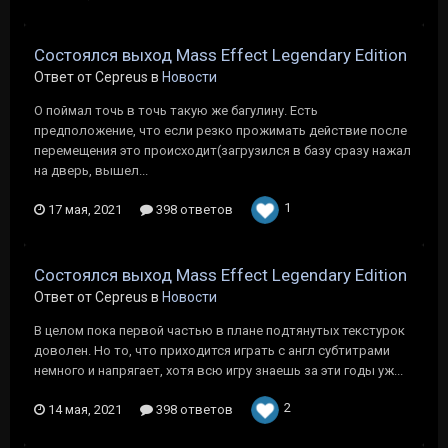
Состоялся выход Mass Effect Legendary Edition
Ответ от Cepreus в
Новости
О поймал точь в точь такую же багулину. Есть
предположение, что если резко прожимать действие после
перемещения это происходит(загрузился в базу сразу нажал
на дверь, вышел...
1
17 мая, 2021
398 ответов
Состоялся выход Mass Effect Legendary Edition
Ответ от Cepreus в
Новости
В целом пока первой частью в плане подтянутых текстурок
доволен. Но то, что приходится играть с англ субтитрами
немного и напрягает, хотя всю игру знаешь за эти годы уж...
2
14 мая, 2021
398 ответов