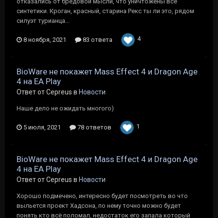
отказались от бредовой мысли, что уничтожены все
синтетики. Кроган, красный, старина Рекс ты ли это, рядом
силуэт турианца...
4
8 ноября, 2021
83 ответа
BioWare не покажет Mass Effect 4 и Dragon Age
4 на EA Play
Ответ от Cepreus в
Новости
Наше дело не ожидать многого)
1
5 июля, 2021
78 ответов
BioWare не покажет Mass Effect 4 и Dragon Age
4 на EA Play
Ответ от Cepreus в
Новости
Хорошо подмечено, интересно будет посмотреть во что
выльется проект Хадсона, по нему точно можно будет
понять кто всё поломал, недостаток его запала который