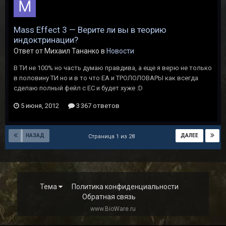
Mass Effect 3 — Верите ли вы в теорию
индоктринации?
Ответ от Михаил Тананко в
Новости
В ТИ не 100% но часть думаю правдива, а еще я верю не только
в половину ТИ но и в то что ЕА и ТРОЛОЛОВАРЫ как всегда
сделаю полный фейл с ЕС и будет хуже :D
5 июня, 2012
3 367 ответов
НАЗАД
ДАЛЕЕ
Страница 1 из 28
Тема
Политика конфиденциальности
Обратная связь
www.BioWare.ru