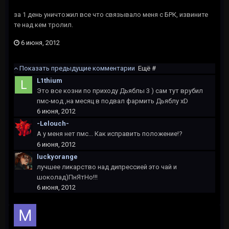
за 1 день уничтожил все что связывало меня с БРК, извините
те над кем тролил.
6 июня, 2012
Показать предыдущие комментарии
Ещё #
L1thium
Это все козни по приходу Дьяблы 3 ) сам тут врубил
пмс-мод ,на месяц в подвал фармить Дьяблу xD
6 июня, 2012
-Lelouch-
А у меня нет пмс... Как исправить положение!?
6 июня, 2012
luckyorange
лучшее ликарство над дипрессией это чай и
шоколад)ПнЯтНо!!!
6 июня, 2012