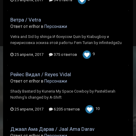
Ветра / Vetra
Ответ от erlhor в
Персонажи
Vetra and Sid by shinga И бонусом Quin by Kiabugboy и
перирисовка эскиза этой работы Fem Turian by infinitedge2u
9
25 апреля, 2017
375 ответов
Рейес Видал / Reyes Vidal
Ответ от erlhor в
Персонажи
Shady Bastard by Kuneria My Space Cowboy by PastelSerah
Nothing's changed by A-Shift
10
25 апреля, 2017
6 205 ответов
Джаал Ама Дарав / Jaal Ama Darav
Ответ от erlhor в
Персонажи