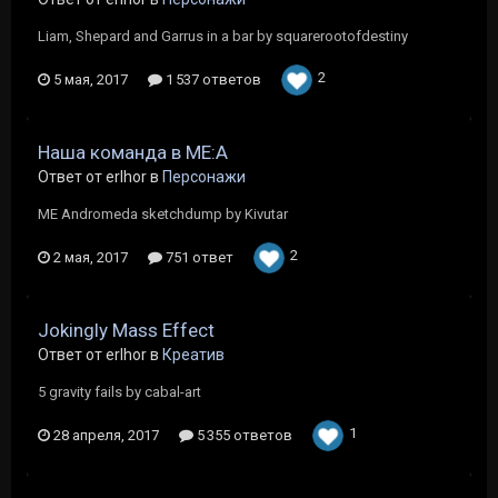
Liam, Shepard and Garrus in a bar by squarerootofdestiny
2
5 мая, 2017
1 537 ответов
Наша команда в ME:A
Ответ от erlhor в
Персонажи
ME Andromeda sketchdump by Kivutar
2
2 мая, 2017
751 ответ
Jokingly Mass Effect
Ответ от erlhor в
Креатив
5 gravity fails by cabal-art
1
28 апреля, 2017
5 355 ответов