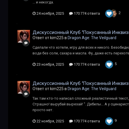
... и некогда.
2
24 ноября, 2025
170 774 ответа
Дискуссионный Клуб "Покусанный Инквиз
Ответ от kim225 в
Dragon Age: The Veilguard
Сделали что хотели, игру для всех и никого. Безобидн
воде без соли, сахара и масла. Фу, даже есть перехот
5
23 ноября, 2025
170 774 ответа
Дискуссионный Клуб "Покусанный Инквиз
Ответ от kim225 в
Dragon Age: The Veilguard
Так там кто-то написал сложный реалистичный текст,
Страшно! вырубай вырезай! ". Дебилы... А у сценарист
просто нет.
9
22 ноября, 2025
170 774 ответа