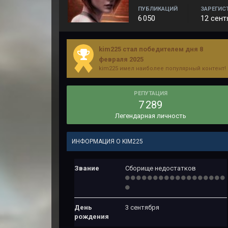
ПУБЛИКАЦИЙ
ЗАРЕГИС
6 050
12 сент
kim225 стал победителем дня 8
февраля 2025
kim225 имел наиболее популярный контент!
РЕПУТАЦИЯ
7 289
Легендарная личность
ИНФОРМАЦИЯ О KIM225
Звание
Сборище недостатков
День
3 сентября
рождения