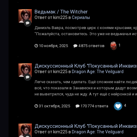
Ведьмак / The Witcher
Ответ от kim225 в
Сериалы
Даниэль Вавра, посмотрев цирк с конями крысами, к
"Пожалуйста, остановитесь. Это уже не ведьмачья ис
1
10 ноября, 2025
4 875 ответов
Дискуссионный Клуб "Покусанный Инквиз
Ответ от kim225 в
Dragon Age: The Veilguard
Легче сказать, чем сделать. Ещё сложнее найти людей
всë, что показали в Занавеске и которым дадут воз
не выветрился, чуда не жду. А тут ещё с нейронкой и и
4
31 октября, 2025
170 774 ответа
Дискуссионный Клуб "Покусанный Инквиз
Ответ от kim225 в
Dragon Age: The Veilguard