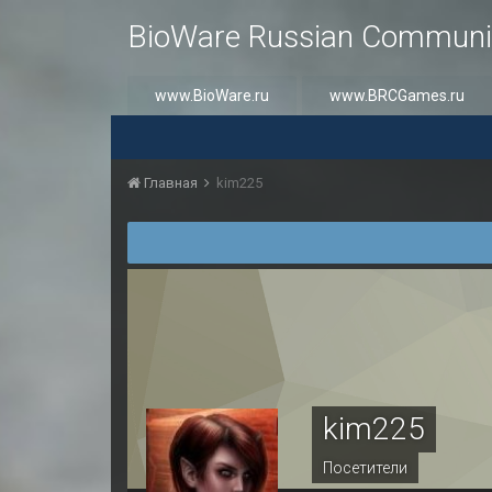
BioWare Russian Communi
www.BioWare.ru
www.BRCGames.ru
Главная
kim225
kim225
Посетители