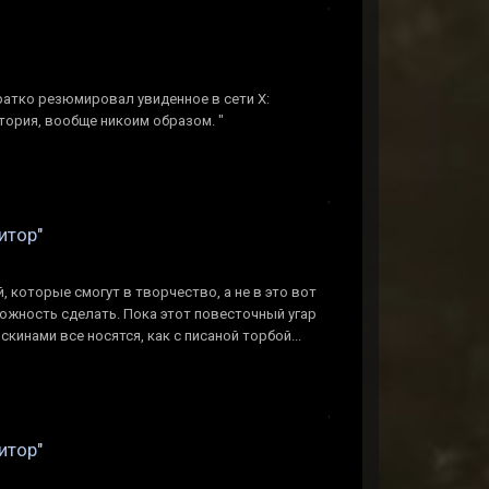
ратко резюмировал увиденное в сети Х:
тория, вообще никоим образом. "
итор"
, которые смогут в творчество, а не в это вот
можность сделать. Пока этот повесточный угар
скинами все носятся, как с писаной торбой...
итор"