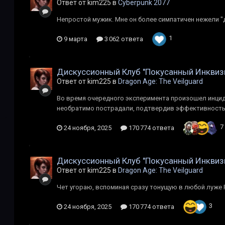
Ответ от kim225 в
Cyberpunk 2077
Непростой мужик. Мне он более симпатичен нежели "д
1
9 марта
3 062 ответа
Дискуссионный Клуб "Покусанный Инквиз
Ответ от kim225 в
Dragon Age: The Veilguard
Во время очередного эксперимента произошел инцид
необратимо пострадали, подтвердив эффективность 
7
24 ноября, 2025
170 774 ответа
Дискуссионный Клуб "Покусанный Инквиз
Ответ от kim225 в
Dragon Age: The Veilguard
Чет угораю, вспоминая сразу тонущую в любой луже Р
3
24 ноября, 2025
170 774 ответа