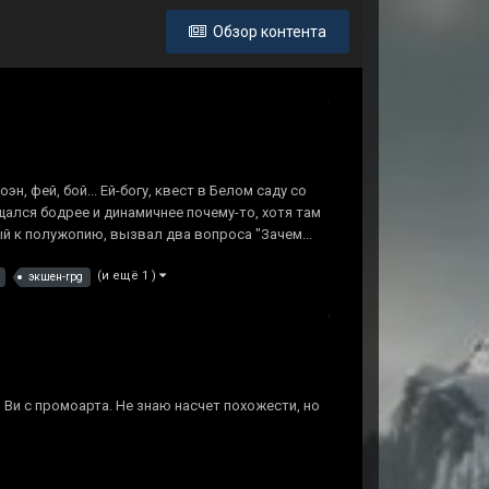
Обзор контента
н, фей, бой... Ей-богу, квест в Белом саду со
ался бодрее и динамичнее почему-то, хотя там
ый к полужопию, вызвал два вопроса "Зачем...
(и ещё 1 )
экшен-rpg
Ви с промоарта. Не знаю насчет похожести, но