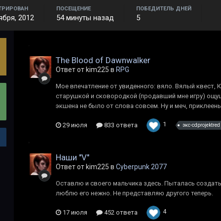
ТРИРОВАН
ПОСЕЩЕНИЕ
ПОБЕДИТЕЛЬ ДНЕЙ
ября, 2012
54 минуты назад
5
The Blood of Dawnwalker
Ответ от kim225 в
RPG
Мое впечатление от увиденного: вяло. Вялый квест, Коэ
старушкой и сковородкой (продавший мне игру) ощущ
экшена не было от слова совсем. Ну и меч, приклеен
1
29 июля
833 ответа
экс-cdprojektred
Наши "V"
Ответ от kim225 в
Cyberpunk 2077
Оставлю и своего мальчика здесь. Пыталась создать 
люблю его нежно. Не представляю другого теперь.
4
17 июля
452 ответа