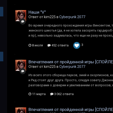
Наши "V"
Ответ от kim225 в
Cyberpunk 2077
Во время очередного прохождения игры Винсентом, 
женского шмотья (да, я не хотела засорять гардероб
и пр), невольно задумалась, что еще ни разу не прохо
3
8 июля
452 ответа
Впечатления от пройденной игры [СПОЙЛ
Ответ от kim225 в
Cyberpunk 2077
Из всего этого сборища пауков, змей и скорпионов, 
и Рид стоят друг друга. Просто, следуя совету Джонн
разговорами о доверии и увиливанием от вопросов, 
11 марта
3 062 ответа
Впечатления от пройденной игры [СПОЙЛ