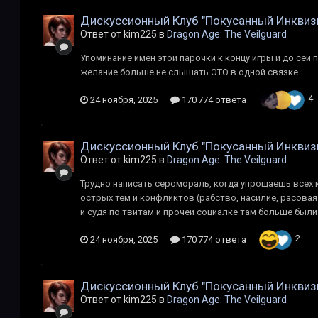
Дискуссионный Клуб "Покусанный Инквиз
Ответ от kim225 в
Dragon Age: The Veilguard
Упоминание имен этой парочки к концу игры и до сей
желание больше не слышать ЭТО в одной связке.
4
24 ноября, 2025
170 774 ответа
Дискуссионный Клуб "Покусанный Инквиз
Ответ от kim225 в
Dragon Age: The Veilguard
Трудно написать серомораль, когда упрощаешь всех и 
острых тем и конфликтов (рабство, насилие, расовая
и судя по твитам и прочей социалке там больше был
2
24 ноября, 2025
170 774 ответа
Дискуссионный Клуб "Покусанный Инквиз
Ответ от kim225 в
Dragon Age: The Veilguard