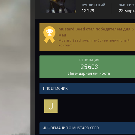
ПУБЛИКАЦИЙ
ЗАРЕГИС
13 279
23 март
Mustard Seed стал победителем дня 6
мая
Mustard Seed имел наиболее популярный
контент!
РЕПУТАЦИЯ
25 603
Легендарная личность
1 ПОДПИСЧИК
ИНФОРМАЦИЯ О MUSTARD SEED