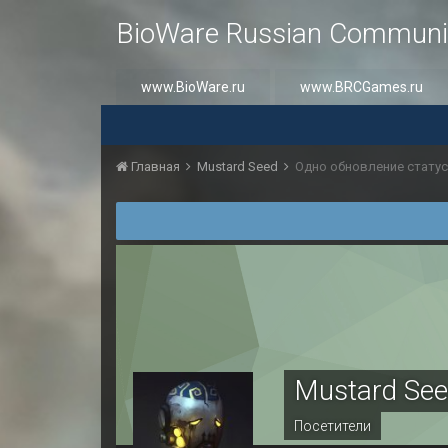
BioWare Russian Communi
www.BioWare.ru
www.BRCGames.ru
Главная
Mustard Seed
Одно обновление статус
Mustard Se
Посетители