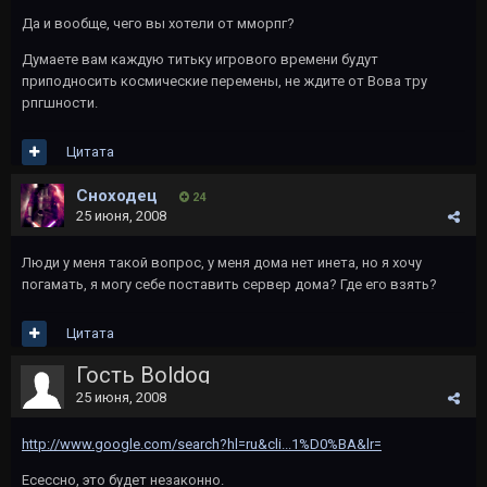
Да и вообще, чего вы хотели от мморпг?
Думаете вам каждую титьку игрового времени будут
приподносить космические перемены, не ждите от Вова тру
рпгшности.
Цитата
Сноходец
24
25 июня, 2008
Люди у меня такой вопрос, у меня дома нет инета, но я хочу
погамать, я могу себе поставить сервер дома? Где его взять?
Цитата
Гость Boldog
25 июня, 2008
http://www.google.com/search?hl=ru&cli...1%D0%BA&lr=
Есессно, это будет незаконно.