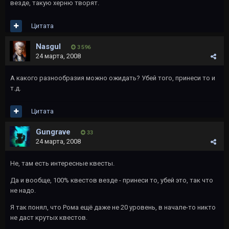
везде, такую херню творят.
Цитата
Nasgul
3 596
24 марта, 2008
А какого разнообразия можно ожидать? Убей того, принеси то и
т.д.
Цитата
Gungrave
33
24 марта, 2008
Не, там есть интересные квесты.
Да и вообще, 100% квестов везде - принеси то, убей это, так что
не надо.
Я так понял, что Рома ещё даже не 20 уровень, в начале-то никто
не даст крутых квестов.