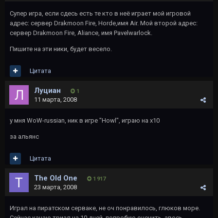
Супер игра, если сдесь есть те кто в неё играет мой игровой
адрес: сервер Drakmoon Fire, Horde,имя Air. Мой второй адрес:
сервер Drakmoon Fire, Aliance, имя Pavelwarlock.
Пишите на эти ники, будет весело.
Цитата
Луциан
1
11 марта, 2008
у мня WoW-russian, ник в игре "Howl", играю на х10
за альянс
Цитата
The Old One
1 917
23 марта, 2008
Играл на пиратском серваке, не оч понравилось, глюков море.
Сейчас качаю триал на 10 дней, попробую оценить, авось