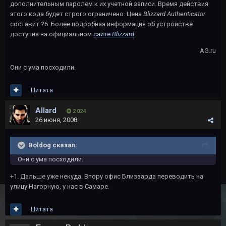
дополнительным паролем к их учетной записи. Время действия
этого кода будет строго ограничено. Цена
Blizzard Authenticator
составит ?6. Более подробная информация об устройстве
доступна на официальном
сайте
Blizzard
.
AG.ru
Они с ума посходили.
Цитата
Allard
2 024
26 июня, 2008
Boldog сказал:
Они с ума посходили.
+1. Дальше уже некуда. Впору офис Близзарда переводить на
улицу Нагорную, у нас в Самаре.
Цитата