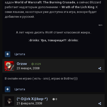
аддон
World of Warcraft: The Burning Crusade
, а сейчас Blizzard
работает над вторым дополнением —
Wrath of the Lich King
. К
семи языкам, на которых уже доступна эта игра, вскоре будет
добавлен и русский.
ag.ru
А лет через десять WoW станет классикой жанра..
:drinks: Ура, товарищи!!! :drinks:
Цитата
Orzov
2 529
23 января, 2008
В онлайн не играю ( есть - зло), играю в ВоВткг)))
Цитата
(*-D@rk X@kep-*)
0
21 февраля, 2008