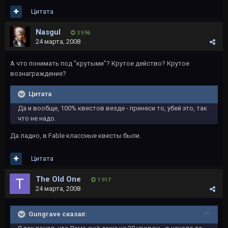
Цитата
Nasgul
3 596
24 марта, 2008
А что понимать под "крутыми"? Крутое действо? Крутое
вознаграждение?
Цитата
Да и вообще, 100% квестов везде - принеси то, убей это, так
что не надо.
Да ладно, в Fable классные квесты были.
Цитата
The Old One
1 917
24 марта, 2008
Gungrave сказал: