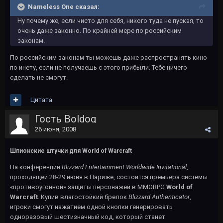
Nameless One сказал:
Ну почему же, если чисто для себя, никого туда не пуская, то
очень даже законно. По крайней мере по российским
законам.
По российским законам ты можешь даже распространять кино
по инету, если не получаешь с этого прибыли. Тебе ничего
сделать не смогут.
Цитата
Гость Boldog
26 июня, 2008
Шпионские штучки для World of Warcraft
На конференции
Blizzard Entertainment Worldwide Invitational
,
проходящей 28-29 июня в Париже, состоится премьера системы
«противоугонной» защиты персонажей в MMORPG
World of
Warcraft
. Купив влагостойкий брелок
Blizzard Authenticator
,
игроки смогут нажатием одной кнопки генерировать
одноразовый шестизначный код, который станет