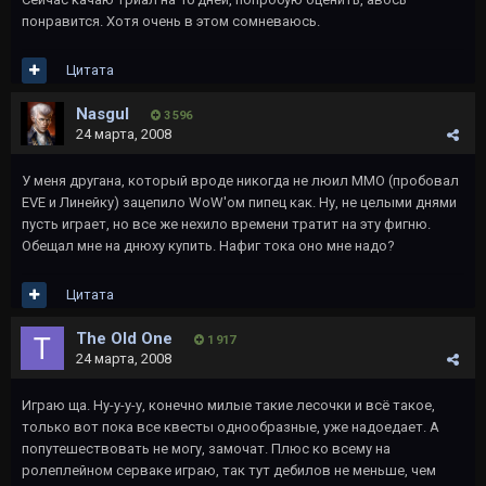
понравится. Хотя очень в этом сомневаюсь.
Цитата
Nasgul
3 596
24 марта, 2008
У меня другана, который вроде никогда не люил ММО (пробовал
EVE и Линейку) зацепило WoW'ом пипец как. Ну, не целыми днями
пусть играет, но все же нехило времени тратит на эту фигню.
Обещал мне на днюху купить. Нафиг тока оно мне надо?
Цитата
The Old One
1 917
24 марта, 2008
Играю ща. Ну-у-у-у, конечно милые такие лесочки и всё такое,
только вот пока все квесты однообразные, уже надоедает. А
попутешествовать не могу, замочат. Плюс ко всему на
ролеплейном серваке играю, так тут дебилов не меньше, чем