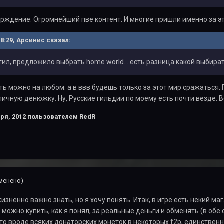
рждение. Огромнейший пве контент. И многие пришли именно за эти
 18:29, Арсинис сказал:
тил, предложило выбрать home world... есть разница какой выбира
ить можно на любом. а в ввв будешь только за этот мир сражаться
личную денюжку. Ну, Русские гильдии по моему есть почти везде. В
ря, 2012
пользователем RedR
менено)
жизненно важно знать, но я хочу понять. Итак, в игре есть некий м
 можно купить, как я понял, за реальные деньги и обменять (в обе
что вроде всяких донаторских монеток в некоторых f2p, единственн