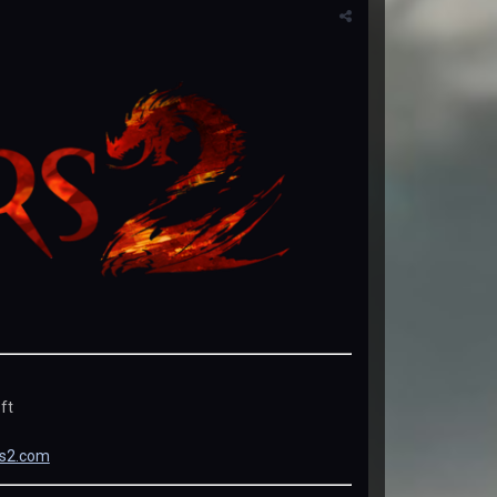
ft
rs2.com