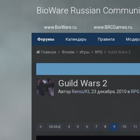
BioWare Russian Communi
www.BioWare.ru
www.BRCGames.ru
Форумы
Календарь
Правила
Модер
Главная
Флэйм
Игры
RPG
Guild Wars 2
Guild Wars 2
Автор
Rencu93
,
23 декабря, 2010
в
RPG
4
5
6
7
8
9
10
11
НАЗАД