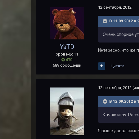
12 сентября, 2012
В 11.09.2012 в 
Очень спорное ут
YaTD
Интересно, что же 
Уровень: 11
470
689 сообщений
Цитата
12 сентября, 2012
(из
В 12.09.2012 в 
Качаю игру. Расс
Я выше давал ссылк