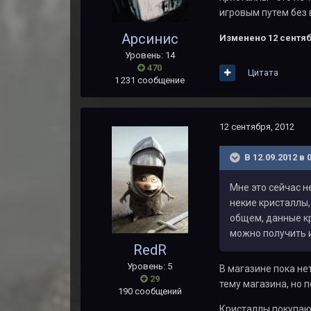
игровым путем без 
Арсинис
Изменено
12 сентяб
Уровень: 14
470
Цитата
1 231 сообщение
12 сентября, 2012
В 12.09.2012 в
Мне это сейчас н
некие кристаллы,
общем, данные кр
можно получить и
RedR
Уровень: 5
В магазине пока не
29
тему магазина, но п
190 сообщений
Кристаллы покупают