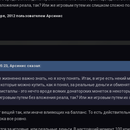
вложения реала, так? Или же игровым путем их слишком сложно п
ря, 2012
пользователем Арсинис
 05:23, Арсинис сказал:
е жизненно важно знать, но я хочу понять. Итак, в игре есть некий
 которые можно купить, как я понял, за реальные деньги и обменять
исталлы - это нечто вроде всяких донаторских монеток в некоторых
гровым путем без вложения реала, так? Или же игровым путем их
т вещей так, или иначе влияющих на балланс. То есть действительн
ока все ровно.
ся за игровые, или реальные деньги. В настоящий момент 100 кри