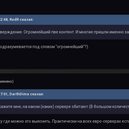
22:48, RedR сказал:
верждение. Огромнейший пве контент. И многие пришли именно за э
подразумевается под словом "огромнейший"?)
менено)
17:01, DarthDima сказал:
кажите мне, на каком (каких) сервере обитают (В большом количе
у где можно это выяснить. Практически на всех евро-серверах ест