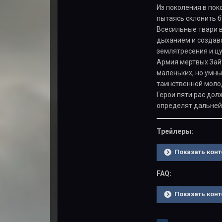
Из поколения в пок
пытаясь склонить б
Всесильные твари в
дыханием и создав
землятресения и цу
Армия мертвых Зайт
маленьких, но умны
таинственной молод
Герои пяти рас дол
определят дальней
Трейлеры:
Показать конт
FAQ:
Показать конт