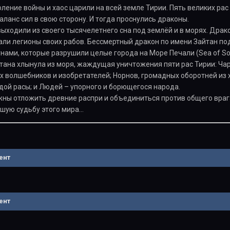
оление войны и хаос царили на всей земле Тирии. Пять великих рас
аланс сил в свою сторону. И тогда проснулись драконы.
ыходили из своего тысячелетнего сна под землёй и в морях. Дра
али легионы своих рабов. Бессмертный дракон по имени Зайтан п
нами, которые разрушили целые города на Море Печали (Sea of So
ана хлынула из моря, жаждущая уничтожения пяти рас Тирии: Чар
х волшебников и изобретателей; Норнов, громадных оборотней из 
ой расы; и Людей – упорного и борющегося народа.
жны отложить древние распри и объединиться против общего врага
шую судьбу этого мира…
ент
ент