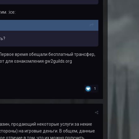
м. :ice:
ть?
. Первое время обещали бесплатный трансфер,
от для ознакомления gw2guilds.org
1
агазин, продающий некоторые услуги за некие
 стороны) на игровые деньги. В общем, данные
ое отличие в том, что их можно получить