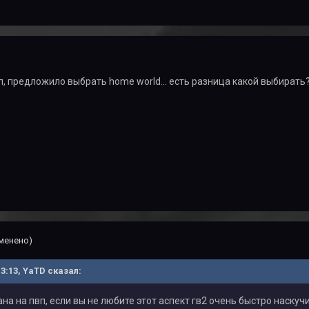
л, предложило выбрать home world... есть разница какой выбирать
менено)
13:13, YaTD сказал:
на на пвп, если вы не любите этот аспект гв2 очень быстро наскуч