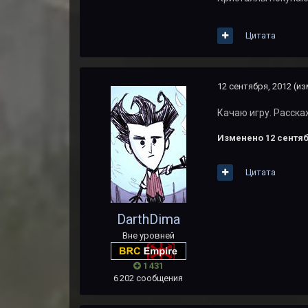
Цитата
12 сентября, 2012
(из
Качаю игру. Расска
Изменено
12 сентяб
Цитата
DarthDima
Вне уровней
1 431
6 202 сообщения