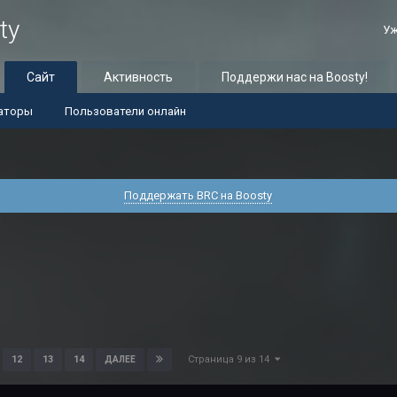
ty
Уж
Сайт
Активность
Поддержи нас на Boosty!
аторы
Пользователи онлайн
Поддержать BRC на Boosty
Страница 9 из 14
12
13
14
ДАЛЕЕ