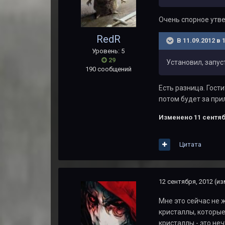
Очень спорное утве
RedR
В 11.09.2012 в
Уровень: 5
29
Установил, запус
190 сообщений
Есть разница. Гост
потом будет за при
Изменено
11 сентяб
Цитата
12 сентября, 2012
(из
Мне это сейчас не 
кристаллы, которые
кристаллы - это не