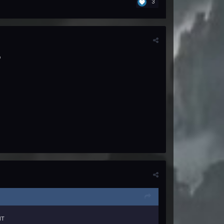
3
?
ит