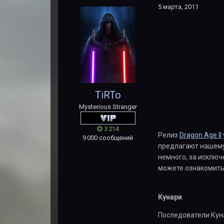
5 марта, 2011
TiRTo
Mysterious Stranger
3 214
Релиз
Dragon Age II
9 000 сообщений
предлагают нашем
немного, за исклю
можете ознакомитьс
Кунари
Последователи Куна