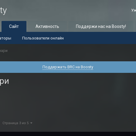
ty
Уж
Сайт
Активность
Поддержи нас на Boosty!
аторы
Пользователи онлайн
нари
Поддержать BRC на Boosty
ари
Страница 3 из 5