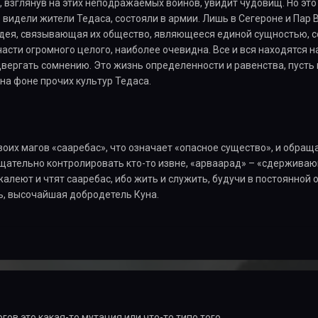
, взглянув на этих неподражаемых воинов, увидит чудовищ. Но это
 видели жители Тедаса, состояли в армии. Лишь в Сегероне и Пар 
 идея, связывающая их общество, являющееся единой сущностью, 
асти огромного целого, наиболее очевидна. Все и вся находятся 
вергать сомнению. Это жизнь определенности и равенства, пусть 
на фоне прочих культур Тедаса.
оих магов «сааребас», что означает «опасное существо», и обращ
ательно контролировать кто-то извне, «арваарад» – «сдерживающи
жалеют и чтят сааребас, ибо жить и служить, будучи в постоянной 
, высочайшая добродетель Куна.
гов это какая-то мутация или что-то типо того