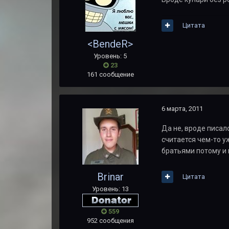
Цитата
<BendeR>
Уровень: 5
23
161 сообщение
6 марта, 2011
Да не, вроде писало
считается чем-то у
братьями потому и 
Brinar
Цитата
Уровень: 13
559
952 сообщения