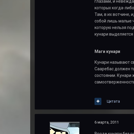
глазами, и невежда
которых когда-либо
Там, в их вотчине,
собой лишь малые ч
которую нельзя под
кунари выделяется 
Маги кунари
Кунари называют св
Сааребас должен тщ
состоянии. Кунари 
самоотверженность
Цитата
6 марта, 2011
Вроде кунари без ро