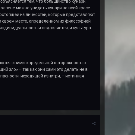
 объясняется тем, что большинство кунари,
Воллене можно увидеть кунари во всей красе.
состоящей из личностей, которые представляют
на своем месте, определенном их философией,
индивидуальность и подавляется, и культура
аются с ними с предельной осторожностью.
й зло» – так как они сами это делать не в
опасности, исходящей изнутри, – истинная