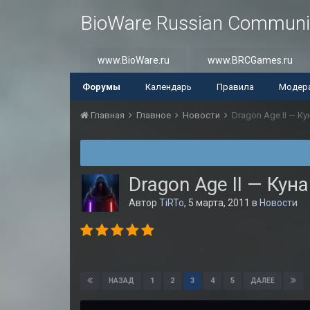
BioWare Russian Communi
www.BioWare.ru
www.BRCGames.ru
Форумы
Календарь
Правила
Модер
Главная
Главное
Новости
Dragon Age II — Ку
Dragon Age II — Кун
Автор
TiRTo
,
5 марта, 2011
в
Новости
1
2
3
4
5
НАЗАД
ДАЛЕЕ