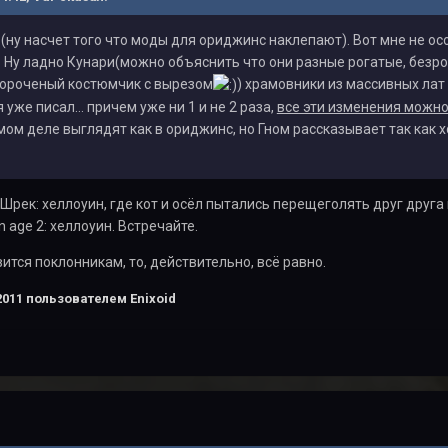
(ну насчет того что моды для ориджинс наклепают). Вот мне не осо
. Ну ладно Кунари(можно объяснить что они разные рогатые, безр
авороченый костюмчик с вырезом
) храмовники из массивных лат
я уже писал... причем уже ни 1 и не 2 раза,
все эти изменения можно
амом деле выглядят как в ориджинс, но Гном рассказывает так как 
 Шрек: хеллоуин, где кот и осёл пытались перещеголять друг друг
n age 2: хеллоуин. Встречайте.
ится поклонникам, то, действительно, всё равно.
2011
пользователем Enixoid