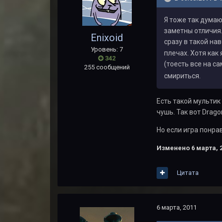
Я тоже так думаю
заметны отличия
Enixoid
сразу в такой н
Уровень: 7
плечах. Хотя как 
342
(тоесть все на с
255 сообщений
смириться.
Есть такой мультик
чушь. Так вот Drago
Но если игра понрав
Изменено
6 марта, 
Цитата
6 марта, 2011