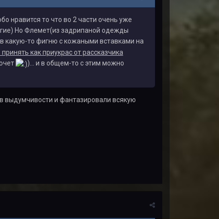
бо нравится то что во 2 части очень уже
огие) Но Флемет(из задрипаной одежды
 в какую-то фигню с кожаными вставками на
 принять как приукрас от рассказчика
хочет
)... и в общем-то с этим можно
а в выдумчивости и фантазировали всякую