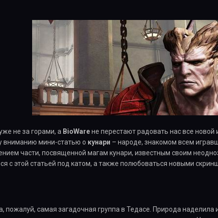
уже не за горами, а
BioWare
не перестают радовать нас все новой 
у вниманию мини-статью о
кунари
– народе, знакомом всем играв
чением части, посвященной магам кунари, известным своим неодн
я с этой статьей под катом, а также полюбоваться новыми скрин
, пожалуй, самая загадочная группа в Тедасе. Природа наделила