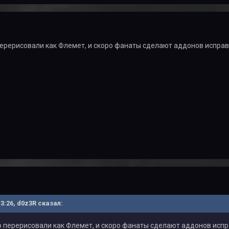
перерисовали как Флемет, и скоро фанаты сделают аддонов испра
13:26, d0z3R сказал:
о перерисовали как Флемет, и скоро фанаты сделают аддонов исп