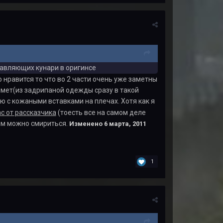
равляющих кунари в оригинсе
 нравится то что во 2 части очень уже заметны
емет(из задрипаной одежды сразу в такой
ю с кожаными вставками на плечах. Хотя как я
с от рассказчика
(тоесть все на самом деле
этим можно смириться.
Изменено
6 марта, 2011
1