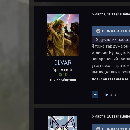
6 марта, 2011
(измене
В 06.03.2011 в 
Я думал их прост
Я тоже так думаю(н
отличия. Ну ладно 
навороченый костю
Dl.VAR
уже писал... причем 
Уровень: 5
выглядят как в ори
15
пользователем Var
187 сообщений
Цитата
6 марта, 2011
(измене
В 06.03.2011 в 