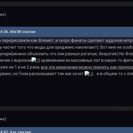
но)
14:36, d0z3R сказал:
о перерисовали как Флемет, и скоро фанаты сделают аддонов исп
у насчет того что моды для ориджинс наклепают). Вот мне не особо
Кунари(можно объяснить что они разные рогатые, безрогие) Но Фл
мчик с вырезом
) храмовники из массивных лат в какую-то фигн
уже ни 1 и не 2 раза,
все эти изменения можно принять как приукра
джинс, но Гном рассказывает так как хочет
)... и в общем-то с 
но)
14:42, Var сказал: