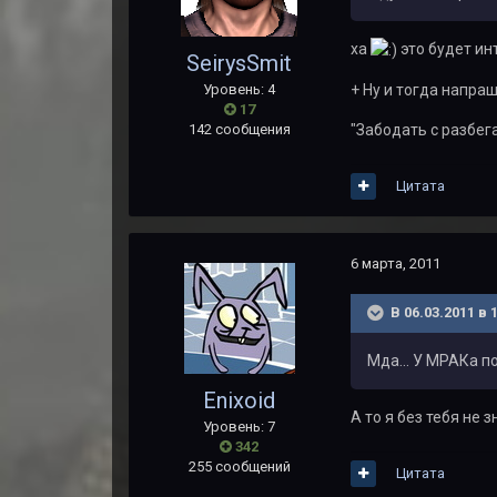
ха
это будет ин
SeirysSmit
Уровень: 4
+ Ну и тогда напраш
17
142 сообщения
"Забодать с разбега
Цитата
6 марта, 2011
В 06.03.2011 в 
Мда... У МРАКа п
Enixoid
А то я без тебя не з
Уровень: 7
342
255 сообщений
Цитата