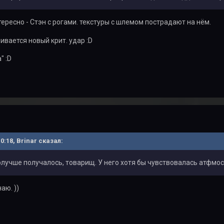
тересно - Стэн с рогами. текстуры с шлемом пострадают на нём.
ивается новый крит. удар :D
" :D
10:18, Brinar сказал:
олучше получалось, товарищ. У него хотя бы чувствовалась атфмос
наю. ))