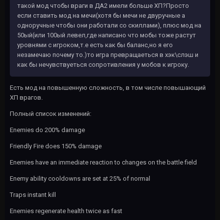
такой мод чтобы враги в ДА2 имели больше ХП?Просто
если ставить мод на мечи(хотя бы мечи не двуручные а
одноручные чтобы они работали со скиллами), плюс мод на
50ый(или 100ый левел,где написано что мобы тоже растут
уровнями с игроком,т.е есть как бы баланс,но я его
незамечаю почему то.)то игра превращаеться в хэк\слэш и
как бы нечувствуеться сопротивления у мобов к игроку.
Есть мод на повышенную сложность, в том числе повышающий
ХП врагов.
Полный список изменений:
Enemies do 200% damage
Friendly Fire does 150% damage
Enemies have an immediate reaction to changes on the battle field
Enemy ability cooldowns are set at 25% of normal
Traps instant kill
Enemies regenerate health twice as fast