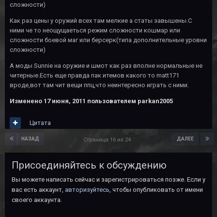
сложности)
Как раз цены у оружий всех там мелкие а статы завышены.С
ними че то неощущаеться режим сложности кошмар или
сложности боевой маг или берсерк(типа дополнительные уровни
сложности)
А моды Sunnie на оружие и шмот как раз вполне нормальные не
читерные.Есть еще правда пак итемов какого то matt171
вроде,вот там чит вещи ппц,что неинтересно играть с ними.
Изменено
17 июня, 2011
пользователем parkan2005
Цитата
НАЗАД
ДАЛЕЕ
Страница 16 из 24
Присоединяйтесь к обсуждению
Вы можете написать сейчас и зарегистрироваться позже. Если у
вас есть аккаунт,
авторизуйтесь
, чтобы опубликовать от имени
своего аккаунта.