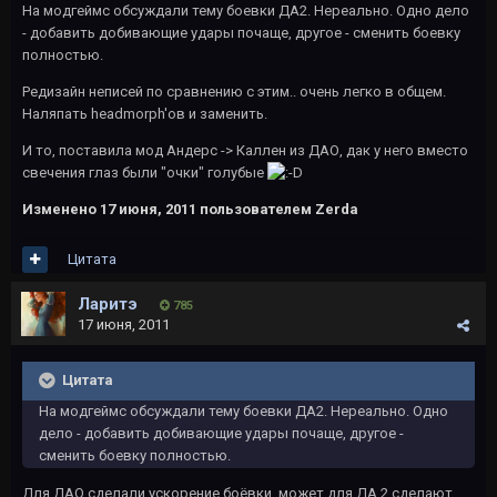
На модгеймс обсуждали тему боевки ДА2. Нереально. Одно дело
- добавить добивающие удары почаще, другое - сменить боевку
полностью.
Редизайн неписей по сравнению с этим.. очень легко в общем.
Наляпать headmorph'ов и заменить.
И то, поставила мод Андерс -> Каллен из ДАО, дак у него вместо
свечения глаз были "очки" голубые
Изменено
17 июня, 2011
пользователем Zerda
Цитата
Ларитэ
785
17 июня, 2011
Цитата
На модгеймс обсуждали тему боевки ДА2. Нереально. Одно
дело - добавить добивающие удары почаще, другое -
сменить боевку полностью.
Для ДАО сделали ускорение боёвки, может для ДА 2 сделают