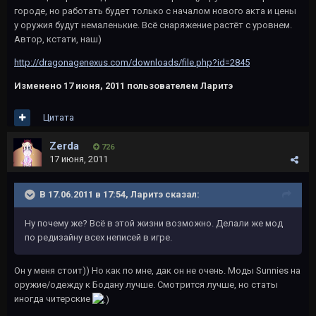
городе, но работать будет только с началом нового акта и цены
у оружия будут немаленькие. Всё снаряжение растёт с уровнем.
Автор, кстати, наш)
http://dragonagenexus.com/downloads/file.php?id=2845
Изменено
17 июня, 2011
пользователем Ларитэ
Цитата
Zerda
726
17 июня, 2011
В 17.06.2011 в 17:54, Ларитэ сказал:
Ну почему же? Всё в этой жизни возможно. Делали же мод
по редизайну всех неписей в игре.
Он у меня стоит)) Но как по мне, дак он не очень. Моды Sunnies на
оружие/одежду к Бодану лучше. Смотрится лучше, но статы
иногда читерские