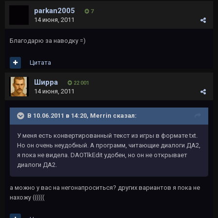
parkan2005
7
14 июня, 2011
Благодарю за наводку =)
Цитата
Ширра
22 001
14 июня, 2011
В 10.06.2011 в 14:20, Merrin сказал:
У меня есть конвертированный текст из игры в формате txt.
Но он очень неудобный. А программ, читающие диалоги ДА2,
я пока не видела. DAOTlkEdit удобен, но он не открывает
диалоги ДА2.
а можно у вас на негонапроситься? других вариантов я пока не
нахожу ((((((