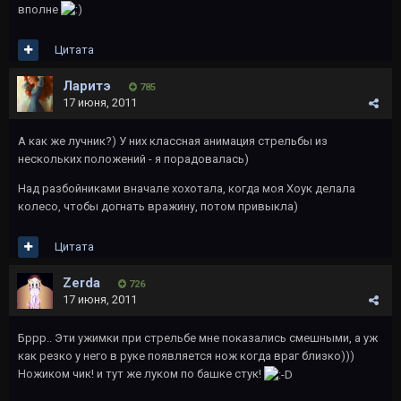
вполне
Цитата
Ларитэ
785
17 июня, 2011
А как же лучник?) У них классная анимация стрельбы из
нескольких положений - я порадовалась)
Над разбойниками вначале хохотала, когда моя Хоук делала
колесо, чтобы догнать вражину, потом привыкла)
Цитата
Zerda
726
17 июня, 2011
Бррр.. Эти ужимки при стрельбе мне показались смешными, а уж
как резко у него в руке появляется нож когда враг близко)))
Ножиком чик! и тут же луком по башке стук!