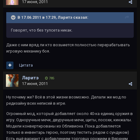
17 июня, 2011
В 17.06.2011 в 17:29, Ларитэ сказал:
Говорят, что без тулсета никак.
Даже с ним вряд ли кто возьмется полностью перерабатывать
игровую механику боя.
Цитата
Ларитэ
785
17 июня, 2011
Ну почему же? Всё в этой жизни возможно. Делали же мод по
редизайну всех неписей в игре.
Огромный мод, который добавляет около 40-ка единиц оружия в
игру. Одноручные мечи, двуручные мечи, щиты, посохи, кинжалы.
Модели конвертированы из Обливиона. Пока добавляется
только в инвентарь герою, поэтому тестить рядом с сундуком)
Есть ещё вариант с добавлением торговцу оружием в Верхнем