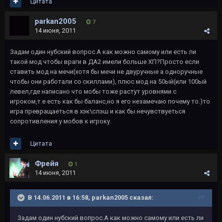
Цитата
parkan2005
7
14 июня, 2011
Задам один нубский вопрос.А как можно самому или есть ли
такой мод чтобы враги в ДА2 имели больше ХП?Просто если
ставить мод на мечи(хотя бы мечи не двуручные а одноручные
чтобы они работали со скиллами), плюс мод на 50ый(или 100ый
левел,где написано что мобы тоже растут уровнями с
игроком,т.е есть как бы баланс,но я его незамечаю почему то.)то
игра превращаеться в хэк\слэш и как бы нечувствуеться
сопротивления у мобов к игроку.
Цитата
Фрейя
1
14 июня, 2011
В 14.06.2011 в 16:58, parkan2005 сказал:
Задам один нубский вопрос.А как можно самому или есть ли