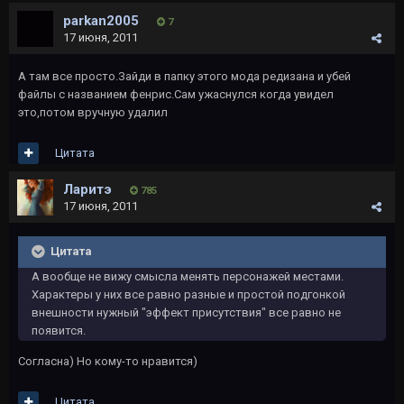
parkan2005
7
17 июня, 2011
А там все просто.Зайди в папку этого мода редизана и убей
файлы с названием фенрис.Сам ужаснулся когда увидел
это,потом вручную удалил
Цитата
Ларитэ
785
17 июня, 2011
Цитата
А вообще не вижу смысла менять персонажей местами.
Характеры у них все равно разные и простой подгонкой
внешности нужный "эффект присутствия" все равно не
появится.
Согласна) Но кому-то нравится)
Цитата