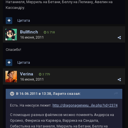
Натаниеля, Мерриль на Бетани, Беллу на Лелиану, Авелин на
Кассандру.
Цитата
Bullfinch
5 718
16 июня, 2011
Спасибо!
Цитата
Verina
3 779
16 июня, 2011
В 16.06.2011 в 13:38, Ларитэ сказал:
Есть. На нексусе лежит.
http://dragonagenexu...ile.php?id=2374
С помощью разных файликов можно поменять Андерса на
Орсино, Фенриса на Карвера, Варрика на Сэндала,
Себастьяна на Натаниеля, Мерриль на Бетани, Беллу на