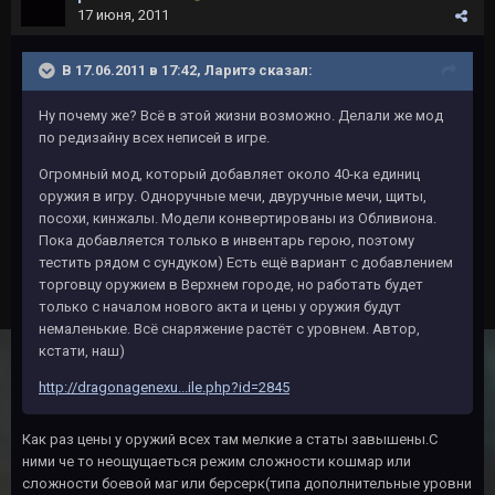
17 июня, 2011
В 17.06.2011 в 17:42, Ларитэ сказал:
Ну почему же? Всё в этой жизни возможно. Делали же мод
по редизайну всех неписей в игре.
Огромный мод, который добавляет около 40-ка единиц
оружия в игру. Одноручные мечи, двуручные мечи, щиты,
посохи, кинжалы. Модели конвертированы из Обливиона.
Пока добавляется только в инвентарь герою, поэтому
тестить рядом с сундуком) Есть ещё вариант с добавлением
торговцу оружием в Верхнем городе, но работать будет
только с началом нового акта и цены у оружия будут
немаленькие. Всё снаряжение растёт с уровнем. Автор,
кстати, наш)
http://dragonagenexu...ile.php?id=2845
Как раз цены у оружий всех там мелкие а статы завышены.С
ними че то неощущаеться режим сложности кошмар или
сложности боевой маг или берсерк(типа дополнительные уровни