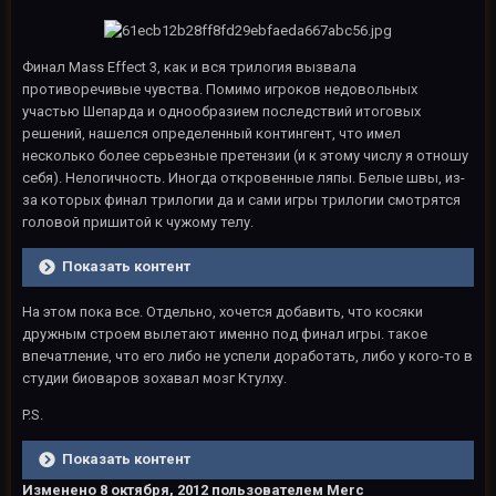
Финал Mass Effect 3, как и вся трилогия вызвала
противоречивые чувства. Помимо игроков недовольных
участью Шепарда и однообразием последствий итоговых
решений, нашелся определенный контингент, что имел
несколько более серьезные претензии (и к этому числу я отношу
себя). Нелогичность. Иногда откровенные ляпы. Белые швы, из-
за которых финал трилогии да и сами игры трилогии смотрятся
головой пришитой к чужому телу.
Показать контент
На этом пока все. Отдельно, хочется добавить, что косяки
дружным строем вылетают именно под финал игры. такое
впечатление, что его либо не успели доработать, либо у кого-то в
студии биоваров зохавал мозг Ктулху.
P.S.
Показать контент
Изменено
8 октября, 2012
пользователем Merc