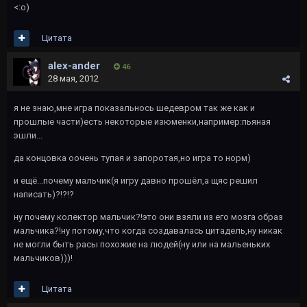
<:o)
Цитата
alex-ander
46
28 мая, 2012
я не знаю,мне игра показальнось шедевром так же как и
прошлые части)есть некоторые изюменки,например:пьяная
эшли...
да концовка оочень тупая и запоротая,но игра то норм)
и ещё...почему мальчик(я игру давно прошёл,а щяс решил
написать)?!?!?
ну почему колектор мальчик?!это они взяли из его мозга образ
мальчика?!ну потому,что когда создавалась цитадель,ну никак
не могли быть расы похожие на людей(ну или на мальеньких
мальчиков)))!
Цитата