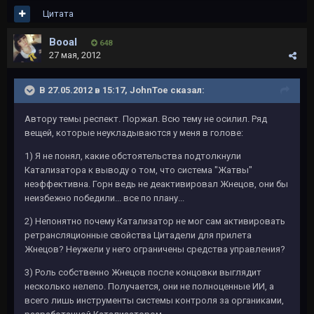
Цитата
Booal
648
27 мая, 2012
В 27.05.2012 в 15:17, JohnToe сказал:
Автору темы респект. Поржал. Всю тему не осилил. Ряд
вещей, которые неукладываются у меня в голове:
1) Я не понял, какие обстоятельства подтолкнули
Катализатора к выводу о том, что система "Жатвы"
неэффективна. Горн ведь не деактивировал Жнецов, они бы
неизбежно победили... все по плану...
2) Непонятно почему Катализатор не мог сам активировать
ретрансляционные свойства Цитадели для прилета
Жнецов? Неужели у него ограничены средства управления?
3) Роль собственно Жнецов после концовки выглядит
несколько нелепо. Получается, они не полноценные ИИ, а
всего лишь инструменты системы контроля за органиками,