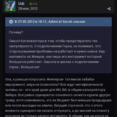
Udi
515
28 мая, 2012
В 27.05.2012 в 18:11, Admiral Sarah сказал:
Почему?
Смысл Катализатора в том, чтобы предотвратить тех.
сингулярность. С подключением Горна, он понимает, что
старое решение проблемы не работает и нужно новое. Ему
наплевать на Жнецов, они лишь его инструмент который
больше не работает. Смысла в циклах с подключением
горна - больше нет.
Опа, а раньше попросить Жниперов- татжиков забабах
евроремонт, вера не позволяла? Все ждут метафизической
халявы, но - это край даже для ИИ, ВИ, в общем калькулятора
бибера. Все равно сценаристы основного сюжета курили другую
траву, хотя сомневаюсь, что их бюджет был меньше предыдущих
или после высадки на землю, бегущей строчкой, что с этого
момента сценаристов начало отпускать, а до миссий на планету
кроганов их только начало вставлять. В общем, как ни крути на