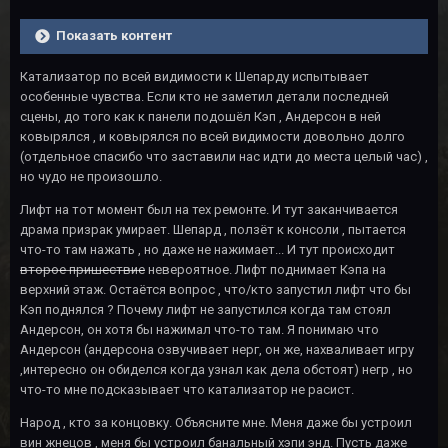
Показать контент
Катализатор по всей видимости к Шепарду испытывает
особенные чувства. Если кто не заметил детали последней
сцены, до того как к панели подошёл Кэп , Андерсон в ней
ковырялся , и ковырялся по всей видимости довольно долго
(отдельное спасибо что заставили нас идти до места целый час) ,
но чудо не произошло.
Лифт на тот момент был на тех ремонте. И тут заканчивается
драма призрак умирает. Шепард , ползёт к консоли , пытается
что-то там нажать , но даже не нажимает... И тут происходит
второе пришествие
невероятное. Лифт поднимает Кэпа на
верхний этаж. Остаётся вопрос , что/кто запустил лифт что бы
Кэп поднялся ? Почему лифт не запустился когда там стоял
Андерсон, он хотя бы нажимал что-то там. Я понимаю что
Андерсон (андерсона озвучивает нерг, он же, нахваливает игру
,интересно он обиделся когда узнал как дела обстоят) негр , но
что-то мне подсказывает что катализатор не расист.
Народ , кто за концовку. Объясните мне. Меня даже бы устроил
вин жнецов , меня бы устроил банальный хэпи энд. Пусть даже