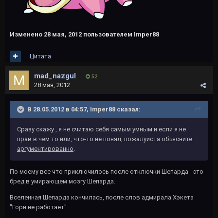
Изменено
28 мая, 2012
пользователем Imper88
Цитата
mad_nazgul
52
28 мая, 2012
В 28.05.2012 в 04:57, Imper88 сказал:
Сразу скажу , я не считаю себя самым умным и если я не
прав в чём то или, что-то не понял, пожалуйста объясните
аргументированно
.
По моему все что приключилось после отключки Шепарда - это
бред в умирающем мозгу Шепарда.
Вселенная Шепарда кончилась, после слов адмирала Хэкета
"Горн не работает".