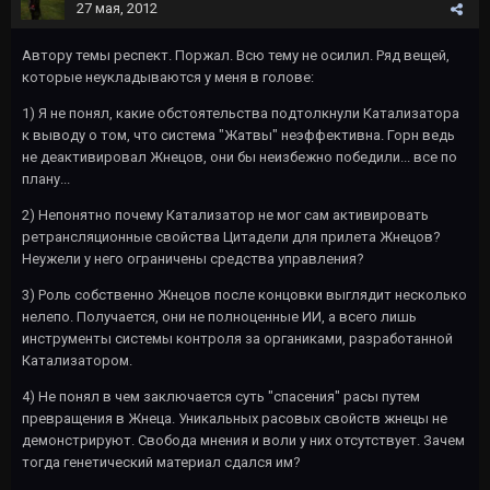
27 мая, 2012
Автору темы респект. Поржал. Всю тему не осилил. Ряд вещей,
которые неукладываются у меня в голове:
1) Я не понял, какие обстоятельства подтолкнули Катализатора
к выводу о том, что система "Жатвы" неэффективна. Горн ведь
не деактивировал Жнецов, они бы неизбежно победили... все по
плану...
2) Непонятно почему Катализатор не мог сам активировать
ретрансляционные свойства Цитадели для прилета Жнецов?
Неужели у него ограничены средства управления?
3) Роль собственно Жнецов после концовки выглядит несколько
нелепо. Получается, они не полноценные ИИ, а всего лишь
инструменты системы контроля за органиками, разработанной
Катализатором.
4) Не понял в чем заключается суть "спасения" расы путем
превращения в Жнеца. Уникальных расовых свойств жнецы не
демонстрируют. Свобода мнения и воли у них отсутствует. Зачем
тогда генетический материал сдался им?