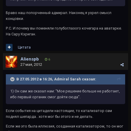
Браво наш попорченный адмирал. Наконец я узрел смысл
концовки.
Р.С. И почему вы поменяли голубоглазого кочегара на аватарке.
На Сару Кэриган.
Цитата
Alienspb
6
27 мая, 2012
В 27.05.2012 в 16:26, Admiral Sarah сказал:
1) Он сам же сказал нам: "Мое решение больше не работает,
ибо первый органик смог дойти сюда".
Если события на цитадели настоящие, то катализатор сам
поднял шепарда.. хотя мог бы этого и не делать.
Если же это была иллюзия, созданная катализатором, то он мог