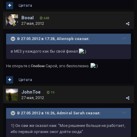
Цитата
Booal
648
27 мая, 2012
В 27.05.2012 в 17:28, Alienspb сказал:
в МЕ3 у каждого как бы свой финал
Не спорьте с
Глебом
Сарой, это бесполезно.
Цитата
JohnToe
19
27 мая, 2012
В 27.05.2012 в 16:26, Admiral Sarah сказал:
1) Он сам же сказал нам: "Мое решение больше не работает,
ибо первый органик смог дойти сюда".