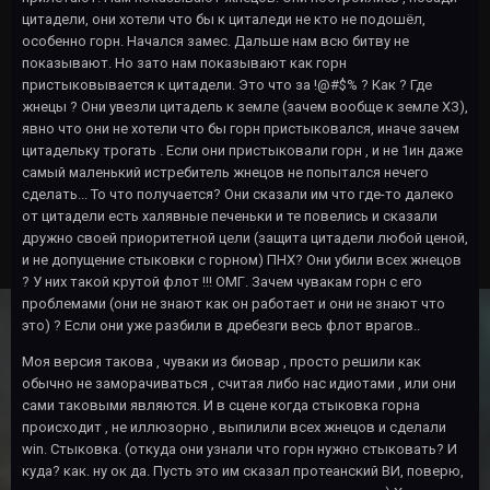
цитадели, они хотели что бы к циталеди не кто не подошёл,
особенно горн. Начался замес. Дальше нам всю битву не
показывают. Но зато нам показывают как горн
пристыковывается к цитадели. Это что за !@#$% ? Как ? Где
жнецы ? Они увезли цитадель к земле (зачем вообще к земле ХЗ),
явно что они не хотели что бы горн пристыковался, иначе зачем
цитадельку трогать . Если они пристыковали горн , и не 1ин даже
самый маленький истребитель жнецов не попытался нечего
сделать... То что получается? Они сказали им что где-то далеко
от цитадели есть халявные печеньки и те повелись и сказали
дружно своей приоритетной цели (защита цитадели любой ценой,
и не допущение стыковки с горном) ПНХ? Они убили всех жнецов
? У них такой крутой флот !!! ОМГ. Зачем чувакам горн с его
проблемами (они не знают как он работает и они не знают что
это) ? Если они уже разбили в дребезги весь флот врагов..
Моя версия такова , чуваки из биовар , просто решили как
обычно не заморачиваться , считая либо нас идиотами , или они
сами таковыми являются. И в сцене когда стыковка горна
происходит , не иллюзорно , выпилили всех жнецов и сделали
win. Стыковка. (откуда они узнали что горн нужно стыковать? И
куда? как. ну ок да. Пусть это им сказал протеанский ВИ, поверю,