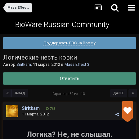
Mass Effect 3
BioWare Russian Community
Поддержать BRC на Boosty
Логические нестыковки
Автор
Siritkam
,
11 марта, 2012
в
Mass Effect 3
Ответить
НАЗАД
ДАЛЕЕ
Страница 52 из 113
Siritkam
763
11 марта, 2012
Логика? Не, не слышал.