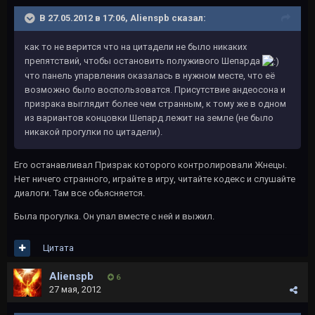
В 27.05.2012 в 17:06, Alienspb сказал:
как то не верится что на цитадели не было никаких
препятствий, чтобы остановить полуживого Шепарда
что панель упарвления оказалась в нужном месте, что её
возможно было воспользоватся. Присутствие андеосона и
призрака выглядит более чем странным, к тому же в одном
из вариантов концовки Шепард лежит на земле (не было
никакой прогулки по цитадели).
Его останавливал Призрак которого контролировали Жнецы.
Нет ничего странного, играйте в игру, читайте кодекс и слушайте
диалоги. Там все обьясняется.
Была прогулка. Он упал вместе с ней и выжил.
Цитата
Alienspb
6
27 мая, 2012