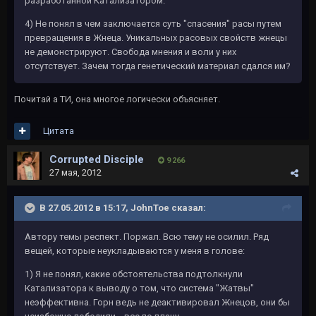
разработанной Катализатором.
4) Не понял в чем заключается суть "спасения" расы путем
превращения в Жнеца. Уникальных расовых свойств жнецы
не демонстрируют. Свобода мнения и воли у них
отсутствует. Зачем тогда генетический материал сдался им?
Почитай а ТИ, она многое логически объясняет.
Цитата
Corrupted Disciple
9 266
27 мая, 2012
В 27.05.2012 в 15:17, JohnToe сказал:
Автору темы респект. Поржал. Всю тему не осилил. Ряд
вещей, которые неукладываются у меня в голове:
1) Я не понял, какие обстоятельства подтолкнули
Катализатора к выводу о том, что система "Жатвы"
неэффективна. Горн ведь не деактивировал Жнецов, они бы