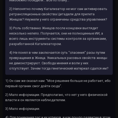
неизбежно победили... все по плану...
2) Непонятно почему Катализатор не мог сам активировать
ретрансляционные свойства Цитадели для прилета
Жнецов? Неужели у него ограничены средства управления?
3) Роль собственно Жнецов после концовки выглядит
несколько нелепо. Получается, они не полноценные ИИ, а
всего лишь инструменты системы контроля за органиками,
разработанной Катализатором.
4) Не понял в чем заключается суть "спасения" расы путем
превращения в Жнеца. Уникальных расовых свойств жнецы
не демонстрируют. Свобода мнения и воли у них
отсутствует. Зачем тогда генетический материал сдался им?
1) Он сам же сказал нам: "Мое решение больше не работает, ибо
первый органик смог дойти сюда".
2) Мало информации. Предполагаю, что нет у него физической
власти и он является наблюдателем.
3) Мало информации.
4) Для понимания рас и их успехов, и как пошло развитие в этом