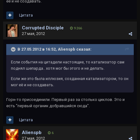
её и не создавать.
Цитата
Corrupted Disciple
9 266
27 мая, 2012
В 27.05.2012 в 16:52, Alienspb сказал:
Если события на цитадели настоящие, то катализатор сам
поднял шепарда.. хотя мог бы этого и не делать.
Если же это была иллюзия, созданная катализатором, то он
мог её и не создавать.
Горн-то присоединили. Первый раз за столько циклов. Это и
есть "первый органик добравшийся сюда".
Цитата
Alienspb
6
27 мая, 2012