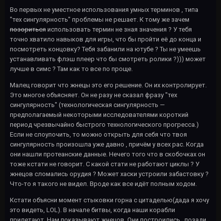
Во первых не уместное использования умных терминов , типа
"тех сингулярность" проблемы не решает. К тому же зачем
позориться
использовать термин не зная значения ? У тебя
точно хватило навыков для игры, что бы пройти её до конца и
посмотреть концовку? Тебя забанили на ютубе ? Ты не умеешь
устанавливать флэш плеер что бы смотреть ролики ?))) может
лучше в симс ? Там как то все по проще.
Малец говорит что жнецы это его решение. Он их контролирует.
Это многое объясняет. Он не разу не сказал фразу "тех
сингулярность" (технологическая сингулярность —
предполагаемый некоторыми исследователями короткий
период чрезвычайно быстрого технологического прогресса.)
Если не слоупочить, то можно открыть для себя что твоя
сингулярность произошла уже давно , причём у всех рас. Когда
они нашли протеанские данные. Нечего того что в скобочках он
тоже кстати не говорит. С какой стати не работают циклы ? У
жнецов сломались орудия ? Может хаски устроили забастовку ?
Что-то я такого не видел. Вроде как все идёт полным ходом.
Кстати объясни момент стыковки горна с цитаделью(дада я хочу
это видеть, LOL). В начале битвы, когда наши корабли
прилетают. Нам показывают жнецов. Они построились , позади