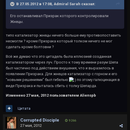
В 27.05.2012 в 17:08, Admiral Sarah сказал:
Его останавливал Призрак которого контролировали
Жнецы.
типо катализатор жнецы ничего больше ему противопоставить
несмогли ? кроме Призрака который толком ничего не мог
сделать кроме болтовни ?
Всё же думаю что это цитадель была иллюзией созданная
катализатором через луч. Просто к тому времени разум Шепа
был частично под действием внушения, что и выразилось в
появлении Призрака. Для жнецов катализатор с горном и его
"новыми решениями" был гибелью
по этому галюцинация в
виде Призрака и пыталась сбить с толку Шепарда.
Изменено
27 мая, 2012
пользователем Alienspb
Цитата
Corrupted Disciple
9 266
27 мая, 2012