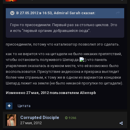
В 27.05.2012 в 16:53, Admiral Sarah сказал:
Горн-то присоединили. Первый раз за столько циклов. Это
и есть "первый органик добравшийся сюда".
присоединили, потому что катализатор позволил это сделать.
как то не верится что на цитадели не было никаких препятствий,
чтобы остановить полуживого Шепарда
что панель
упарвления оказалась в нужном месте, что её возможно было
воспользоватся. Присутствие андеосона и призрака выглядит
более чем странным, к тому же в одном из вариантов концовки
Шепард лежит на земле (не было никакой прогулки по цитадели).
Изменено
27 мая, 2012
пользователем Alienspb
Цитата
Corrupted Disciple
9 266
27 мая, 2012