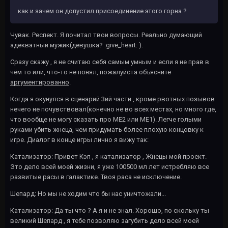
как и зачем он допустил присоединение этого горна ?
Чувак. Респект. Я почитал твои вопросы. Реально думающий
адекватный мужик(девушка? :give_heart: ).
Сразу скажу , я не считаю себя самым умным и если я не прав в
чём то или, что-то не понял, пожалуйста объясните
аргументированно
.
Когда я окунулся в сценарий 3ий части , кроме рвотных позывов
нечего не почувствовал(конечно не во всех местах, но много где,
что вообще не могу сказать про МЕ2 или МЕ1). Легче голыми
руками убить жнеца, чем придумать более плохую концовку к
игре. Диалог в конце игры лично я вижу так:
Катализатор: Привет Кэп , я катализатор , Жнецы мой проект.
Это дело всей моей жизни, я уже 100500 мл лет истребляю все
развитые расы в галактике. Твоя раса не исключение.
Шепард: Но мы не ходим что бы нас уничтожали...
Катализатор: Да ты что ? А я и не знал. Хорошо, по скольку ты
великий Шепард , я тебе позволяю загубить дело всей моей