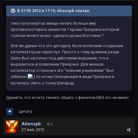
В 27.05.2012 в 17:19, Alienspb сказал:
типо катализатор жнецы ничего больше ему
противопоставить несмогли ? кроме Призрака который
толком ничего не мог сделать кроме болтовни ?
Всё же думаю что это цитадель была иллюзией созданная
катализатором через луч. Просто к тому времени разум
Шепа был частично под действием внушения, что и
выразилось в появлении Призрака. Для жнецов
катализатор с горном и его "новыми решениями" был
гибелью
по этому галюцинация в виде Призрака и
пыталась сбить с толку Шепарда.
Думайте, что хотите. Ничего общего с финалом МЕ3 это не имеет.
Цитата
Alienspb
6
27 мая, 2012