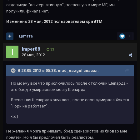
отдельную "альтернативную", вселенную в мире МЕ, мы
получили, финала нет.
Изменено
28 мая, 2012
пользователем spiritTM
Цитата
1
Imper88
33
28 мая, 2012
В 28.05.2012 в 05:38, mad_nazgul сказал:
По моему все что приключилось после отключки Шепарда -
это бред в умирающем мозгу Шепарда.
Вселенная Шепарда кончилась, после слов адмирала Хэкета
"Горн не работает".
<:o)
Не желания мозга принимать бред сценаристов из биовар мне
понятен. Но я бы предпочёл быть реалистом.