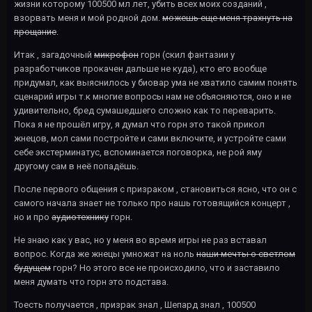
жизни которому 100500 мл лет, убить всех моих созданий ,
взорвать меня и мой родной дом.
можешь еще меня трахнуть на
прощание
.
Итак , загадочный
микрофон
горн (скил фантазии у
разработчиков прокачен дальше не куда), кто его вообще
придумал, как выяснилось у биовар ума не хватило самим понять
сценарий игры т.к многие вопросы нам не объясняются, оно и не
удивительно, бред сумашедшего сложно как то переварить.
Пока я не прошёл игру, я думал что горн это такой прикол
жнецов, мол сами постройте и сами включите, и устройте сами
себе экстерминатус, вспоминается поговорка, не рой яму
другому сам в неё попадёшь.
После первого общения с призраком , становиться ясно, что он с
самого начала знает не только про нашь готовящийся концерт ,
но и про
аудиотехнику
горн.
Не знаю как у вас, но у меня во время игры не раз вставал
вопрос. Когда же жнецы умножат на ноль
наши мечты о светлом
будущем
горн? Но этого все не происходило, что и заставило
меня думать что горн это подстава.
Тоесть получается , призрак знал , Шепард знал , 100500