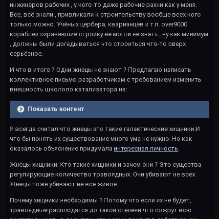
инжинеров рабочих , у кого-то даже рабочие рахни как у меня.
Все, всё знали , привликали к строительству вообще всех кого
только можно. Учёных цербера, кварианцев и т.п. over9000
кораблей охранявшие стройку не могли не знать , ну как минимум
, должны были догадываться что строиться что-то сверх
серьёзное.
И что в итоге ? Одни жнецы не знают ? Предлагаю написать
коллективное письмо разработчикам с требованием изменить
внешность школоло катализатора на:
Показать контент
Я всегда считал что жнецы это такие галактические хищники.И
что бы понять их существование много ума не нужно. Но как
оказалось объяснение придумала
интересная личность
.
Жнецы хищники. Кто такие хищники и зачем они ? Это существа
регулирующие количество травоядных. Они убивают не всех.
Жнецы тоже убивают не все живое.
Почему хищники необходимы ? Потому что если их не будет,
травоядные расплодятся до такой степени что сожрут всю