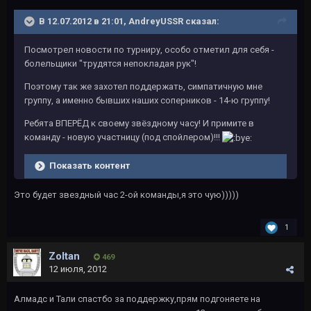
В 12.07.2012 в 21:01, AndreyUSSR сказал:
Посмотрел новости по турниру, особо отметил для себя -
болельщики "трудятся непокладая рук"!
Поэтому так же захотел поддержать, симпатичную мне
группу, а именно бывших наших соперников - 14-ю группу!
Ребята ВПЕРЁД к своему звёздному часу! И примите в
команду - новую участницу (под спойлером)!!!
Показать контент
Это будет звездный час 2-ой команды,я это чую)))))
1
Zoltan
469
12 июля, 2012
Алмадс и Тали спастбо за поддержку,прям подгоняете на