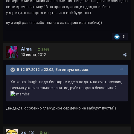
совершение великих дел,на счет пятницы 13...пацаны не боись,я в
свое время пятницу 13 на права сдавал,и сдал,хотя был
уверен,что запорол всё,так что всё будет ок)
ну и ещё раз спасибо тем кто за нас,мы вас любим))
5
Alma
2 688
13 июля, 2012
В 12.07.2012 в 22:02, Евгениум сказал:
Хо-хо-хо :laugh: надо биоварям идею подать на счет оружия,
весьма увлекательное занятие, рубить врага бензопилой
Да-да-да, особенно гламурное сердечко не забудут пусть!))
zx_13
131