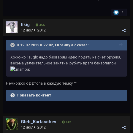
1
fikig
456
12 июля, 2012
В 12.07.2012 в 22:02, Евгениум сказал:
Хо-хо-хо :laugh: надо биоварям идею подать на счет оружия,
весьма увлекательное занятие, рубить врага бензопилой
Немножко оффтопа в каждую темку ^^
Показать контент
Gleb_Kartaschev
142
12 июля, 2012