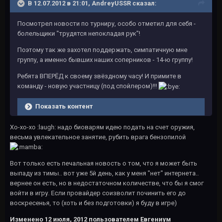
В 12.07.2012 в 21:01, AndreyUSSR сказал:
Посмотрел новости по турниру, особо отметил для себя -
болельщики "трудятся непокладая рук"!
Поэтому так же захотел поддержать, симпатичную мне
группу, а именно бывших наших соперников - 14-ю группу!
Ребята ВПЕРЁД к своему звёздному часу! И примите в
команду - новую участницу (под спойлером)!!!
Показать контент
Хо-хо-хо :laugh: надо биоварям идею подать на счет оружия,
весьма увлекательное занятие, рубить врага бензопилой
Вот только есть печальная новость о том, что я может быть
выпаду из тимы.. вот уже 5й день, как у меня "нет" интернета..
вернее он есть, но в недостаточном количестве, что бы я смог
войти в игру. Если провайдер соизволит починить его до
воскресенья, то (хоть и без подготовки) я буду в игре)
Изменено
12 июля, 2012
пользователем Евгениум