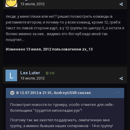
13 июля, 2012
люди, у меня глюки или нет? решил посмотреть команды в
регламенте втором, и почему-то у всех команд, кроме 12, греб и
текст по левой стороне идут, а у 12 группы по центру O_o кстати я
болею именно за нее... видимо это бог-нуб надо мной так
пошутил...
Изменено
13 июля, 2012
пользователем zx_13
Lex Luter
325
13 июля, 2012
В 12.07.2012 в 21:01, AndreyUSSR сказал:
Посмотрел новости по турниру, особо отметил для себя -
болельщики "трудятся непокладая рук"!
Поэтому так же захотел поддержать, симпатичную мне
группу, а именно бывших наших соперников - 14-ю группу!