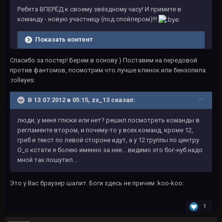
Ребята ВПЕРЁД к своему звёздному часу! И примите в
команду - новую участницу (под спойлером)!!!
Показать контент
Спасибо за постер! Берем в основу ) Поставим на передовой
против фантомов, посмотрим что лучше клинок или бензопила
:rolleyes:
В 13.07.2012 в 05:15, zx_13 сказал:
люди, у меня глюки или нет? решил посмотреть команды в
регламенте втором, и почему-то у всех команд, кроме 12,
греб и текст по левой стороне идут, а у 12 группы по центру
O_o кстати я болею именно за нее... видимо это бог-нуб надо
мной так пошутил...
Это у Вас браузер шалит. Боги здесь не причем :koo-koo:
1