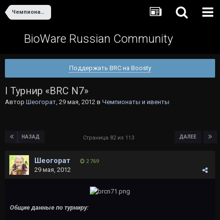
Чемпионаты и ивенты
BioWare Russian Community
Поддержать BRC на Boosty
I Турнир «ВRС N7»
Автор
Шеогорат
,
29 мая, 2012
в
Чемпионаты и ивенты
НАЗАД
ДАЛЕЕ
Страница 82 из 113
Шеогорат
2 769
29 мая, 2012
Общие данные по турниру: