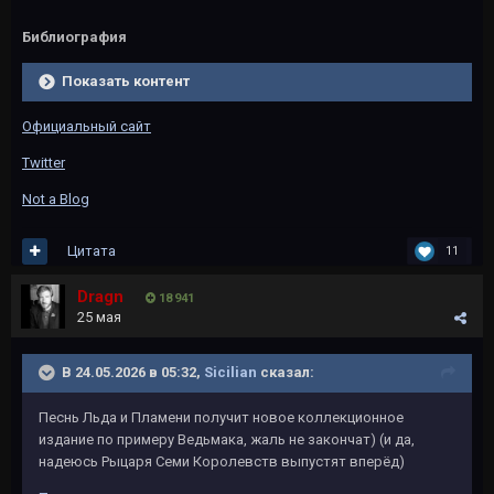
Библиография
Показать контент
Официальный сайт
Twitter
Not a Blog
Цитата
11
Dragn
18 941
25 мая
В 24.05.2026 в 05:32,
Sicilian
сказал:
Песнь Льда и Пламени получит новое коллекционное
издание по примеру Ведьмака, жаль не закончат) (и да,
надеюсь Рыцаря Семи Королевств выпустят вперёд)