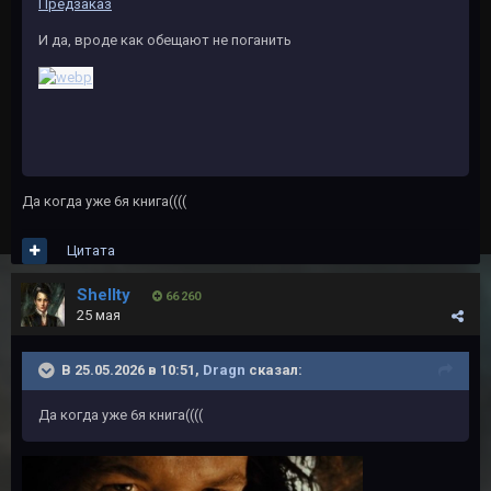
Предзаказ
И да, вроде как обещают не поганить
Да когда уже 6я книга((((
Цитата
Shellty
66 260
25 мая
В 25.05.2026 в 10:51,
Dragn
сказал:
Да когда уже 6я книга((((