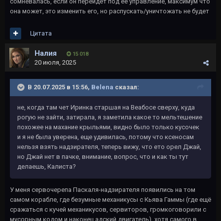
сомневалась, если он перейдёт под её управление, максимум что
она может, это изменить его, но распускать/уничтожать не будет
Цитата
Налия
15 018
20 июля, 2025
В 20.07.2025 в 15:56,
Belena
сказал:
не, когда там чет Иринка старшая на Веабосе сверху, куда
рогую не зайти, затирала, я заметила какое то мельтешение
похожее на махание крыльями, видно было только кусочек
и я не была уверена, еще удивилась, потому что ксеносам
нельзя взять надзирателя, теперь вижу, что ето орел Джай,
но Джай нет в пачке, внимание, вопрос, что и как ты тут
делаешь, Калиста?
У меня сервочерепа Паскаля-надзирателя появились на том
самом корабле, где безумные механикусы с Кьява Гаммы (где ещё
сражаться с кучей механикусов, сервиторов, громкоговорили с
мусорным кодом и наконец адский двигатель), хотя самого в