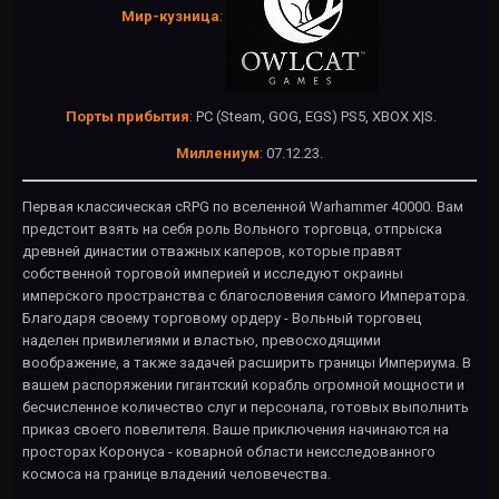
Мир-кузница
:
Порты прибытия
:
PC (Steam, GOG, EGS) PS5, XBOX X|S.
Миллениум
:
07.12.23.
Первая классическая cRPG по вселенной Warhammer 40000. Вам
предстоит взять на себя роль Вольного торговца, отпрыска
древней династии отважных каперов, которые правят
собственной торговой империей и исследуют окраины
имперского пространства с благословения самого Императора.
Благодаря своему торговому ордеру - Вольный торговец
наделен привилегиями и властью, превосходящими
воображение, а также задачей расширить границы Империума. В
вашем распоряжении гигантский корабль огромной мощности и
бесчисленное количество слуг и персонала, готовых выполнить
приказ своего повелителя. Ваше приключения начинаются на
просторах Коронуса - коварной области неисследованного
космоса на границе владений человечества.