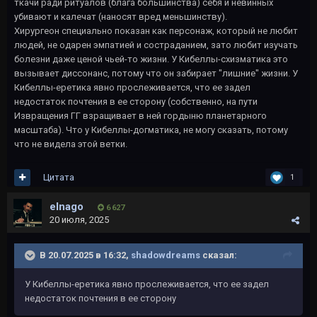
ткачи ради ритуалов (блага большинства) себя и невинных
убивают и калечат (наносят вред меньшинству).
Хирургеон специально показан как персонаж, который не любит
людей, не одарен эмпатией и состраданием, зато любит изучать
болезни даже ценой чьей-то жизни. У Кибеллы-схизматика это
вызывает диссонанс, потому что он забирает "лишние" жизни. У
Кибеллы-еретика явно прослеживается, что ее задел
недостаток почтения в ее сторону (собственно, на пути
Извращения ГГ взращивает в ней гордыню планетарного
масштаба). Что у Кибеллы-догматика, не могу сказать, потому
что не видела этой ветки.
Цитата
1
elnago
6 627
20 июля, 2025
В 20.07.2025 в 16:32,
shadowdreams
сказал:
У Кибеллы-еретика явно прослеживается, что ее задел
недостаток почтения в ее сторону