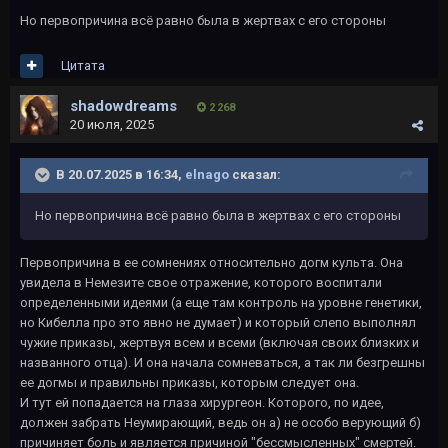
Но первопричина всё равно была в жертвах с его стороны
Цитата
shadowdreams
2 268
20 июля, 2025
В 20.07.2025 в 16:34,
elnago
сказал:
Но первопричина всё равно была в жертвах с его стороны
Первопричина в ее сомнениях относительно догм культа. Она
увидела в Немезите свое отражение, которого воспитали
определенными идеями (а еще там контроль на уровне генетики,
но Кибелла про это явно не думает) и который слепо выполнял
чужие приказы, жертвуя всем и всеми (включая своих близких и
названного отца). И она начала сомневаться, а так ли безгрешны
ее догмы и правильны приказы, которым следует она.
И тут ей попадается на глаза хирургеон. Которого, по идее,
должен забрать Неумирающий, ведь он а) не особо верующий б)
причиняет боль и является причиной "бессмысленных" смертей.