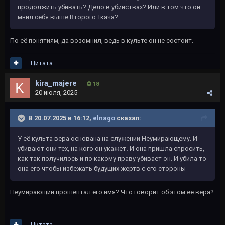
продолжить убивать? Дело в убийствах? Или в том что он
мнил себя выше Второго Ткача?
По её понятиям, да возомнил, ведь в культе он не состоит.
Цитата
kira_majere
18
20 июля, 2025
В 20.07.2025 в 16:12,
elnago
сказал:
У её культа вера основана на служении Неумирающему. И
убивают они тех, на кого он укажет
.
И она пришла спросить,
как так получилось и по какому праву убивает он. И убила то
она его чтобы избежать будущих жертв с его стороны
Неумирающий прошептал его имя? Что говорит об этом ее вера?
Цитата