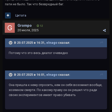
пати не было. Так что безвредный баг.
Цитата
Grompo
12
20 июля, 2025
В 20.07.2025 в 16:31,
elnago
сказал:
Потому что это весь диалог очевидно
В 20.07.2025 в 16:01,
elnago
сказал:
Она пришла к нему спросить, кем он себя возомнил вообще,
хозяином смерти. По какому праву он он решил что ради
своих экспериментов имеет право убивать