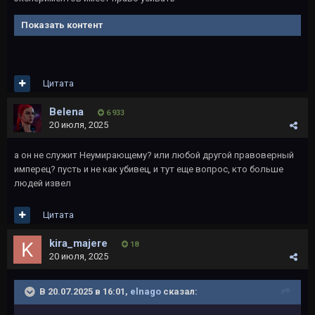
Показать контент
Цитата
Belena
6 933
20 июля, 2025
а он не служит Неумирающему? или любой другой правоверный
имперец? пусть и не как убивец, и тут еще вопрос, кто больше
людей извел
Цитата
kira_majere
18
20 июля, 2025
В 20.07.2025 в 16:01,
elnago
сказал: