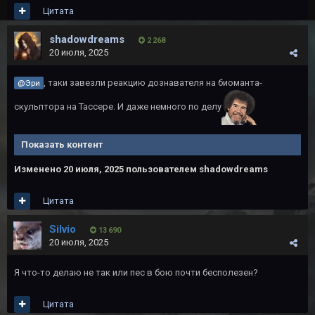
Цитата
shadowdreams
2 268
20 июля, 2025
, таки завезли реакцию дознавателя на биоманта-
@Эри
скульптора на Тассере. И даже немного по делу
Показать контент
Изменено
20 июля, 2025
пользователем shadowdreams
Цитата
Silvio
13 690
20 июля, 2025
Я что-то делаю не так или пес в бою почти бесполезен?
Цитата