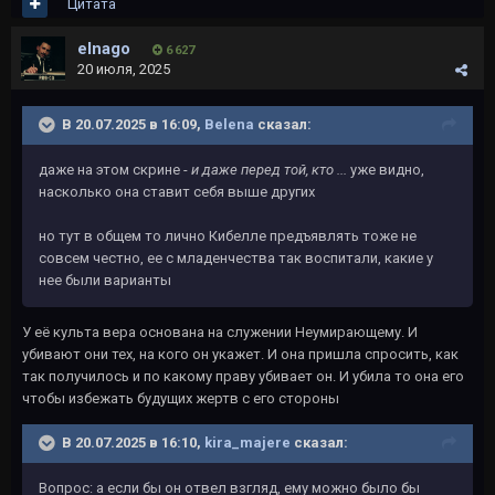
Цитата
elnago
6 627
20 июля, 2025
В 20.07.2025 в 16:09,
Belena
сказал:
даже на этом скрине -
и даже перед той, кто ...
уже видно,
насколько она ставит себя выше других
но тут в общем то лично Кибелле предъявлять тоже не
совсем честно, ее с младенчества так воспитали, какие у
нее были варианты
У её культа вера основана на служении Неумирающему. И
убивают они тех, на кого он укажет. И она пришла спросить, как
так получилось и по какому праву убивает он. И убила то она его
чтобы избежать будущих жертв с его стороны
В 20.07.2025 в 16:10,
kira_majere
сказал:
Вопрос: а если бы он отвел взгляд, ему можно было бы