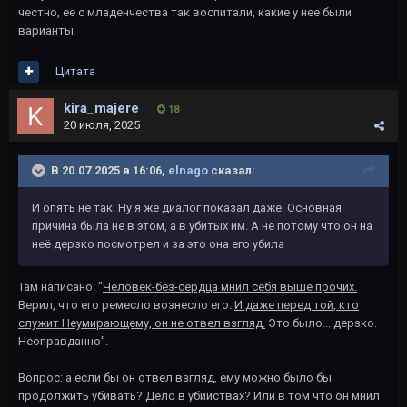
честно, ее с младенчества так воспитали, какие у нее были
варианты
Цитата
kira_majere
18
20 июля, 2025
В 20.07.2025 в 16:06,
elnago
сказал:
И опять не так. Ну я же диалог показал даже. Основная
причина была не в этом, а в убитых им. А не потому что он на
неё дерзко посмотрел и за это она его убила
Там написано: "
Человек-без-сердца мнил себя выше прочих.
Верил, что его ремесло вознесло его.
И даже перед той, кто
служит Неумирающему, он не отвел взгляд.
Это было... дерзко.
Неоправданно".
Вопрос: а если бы он отвел взгляд, ему можно было бы
продолжить убивать? Дело в убийствах? Или в том что он мнил