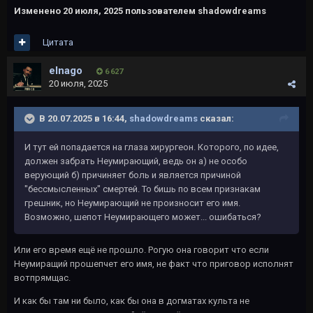
Изменено
20 июля, 2025
пользователем shadowdreams
Цитата
elnago
6 627
20 июля, 2025
В 20.07.2025 в 16:44,
shadowdreams
сказал:
И тут ей попадается на глаза хирургеон. Которого, по идее,
должен забрать Неумирающий, ведь он а) не особо
верующий б) причиняет боль и является причиной
"бессмысленных" смертей. То бишь по всем признакам
грешник, но Неумирающий не произносит его имя.
Возможно, шепот Неумирающего может... ошибаться?
Или его время ещё не прошло. Рогую она говорит что если
Неумиращий прошепчет его имя, не факт что приговор исполнят
вотпрямщас.
И как бы там ни было, как бы она в догматах культа не