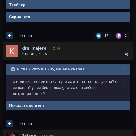
Трейлер
Скриншоты
Цитата
17
2
kira_majere
18
20 июля, 2025
В 20.07.2025 в 15:35,
Belena
сказал:
по велению левой пятки, тупо захотела - пошла убила? он на
нее напал? у нее был приход когда она себя не
контролировала?
Показать контент
Цитата