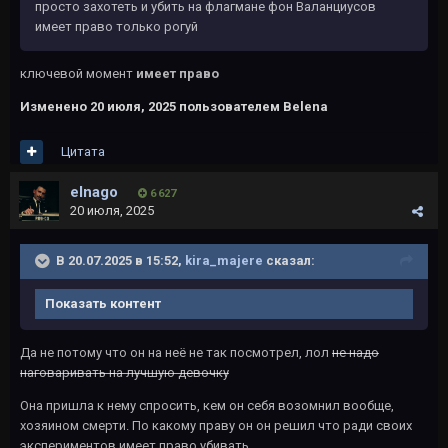
просто захотеть и убить на флагмане фон Валанциусов
имеет право только рогуй
ключевой момент
имеет право
Изменено
20 июля, 2025
пользователем Belena
Цитата
elnago
6 627
20 июля, 2025
В 20.07.2025 в 15:52,
kira_majere
сказал:
Показать контент
Да не потому что он на неё не так посмотрел, лол
не надо
наговаривать на лучшую девочку
Она пришла к нему спросить, кем он себя возомнил вообще,
хозяином смерти. По какому праву он он решил что ради своих
экспериментов имеет право убивать