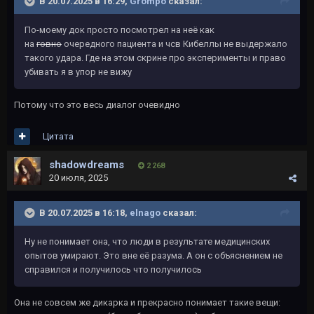
В 20.07.2025 в 16:29,
Grompo
сказал:
По-моему док просто посмотрел на неë как
на
говно
очередного пациента и чсв Кибеллы не выдержало
такого удара. Где на этом скрине про эксперименты и право
убивать я в упор не вижу
Потому что это весь диалог очевидно
Цитата
shadowdreams
2 268
20 июля, 2025
В 20.07.2025 в 16:18,
elnago
сказал:
Ну не понимает она, что люди в результате медицинских
опытов умирают. Это вне её разума. А он с объяснением не
справился и получилось что получилось
Она не совсем же дикарка и прекрасно понимает такие вещи: