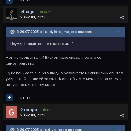
elnago
6 627
20 июля, 2025
В 20.07.2025 в 16:16,
kira_majere
сказал:
Неумирающий прошептал его имя?
Нет, не прошептал. И Визирь тоже сказал про это её
самоуправство.
Ну не понимает она, что люди в результате медицинских опытов
умирают. Это вне её разума. А он с объяснением не справился и
получилось что получилось
Цитата
Grompo
12
20 июля, 2025
В 20.07.2025 в 16:01,
elnago
сказал: