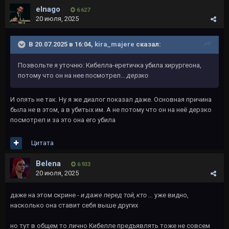
elnago
6 627
20 июля, 2025
В 20.07.2025 в 16:04,
kira_majere
сказал:
Позвольте я уточню: Кибелла-еретичка убила хирургеона,
потому что он на нее посмотрел...
дерзко
И опять не так. Ну я же диалог показал даже. Основная причина
была не в этом, а в убитых им. А не потому что он на неё дерзко
посмотрел и за это она его убила
Цитата
Belena
6 933
20 июля, 2025
даже на этом скрине -
и даже перед той, кто ...
уже видно,
насколько она ставит себя выше других
но тут в общем то лично Кибелле предъявлять тоже не совсем