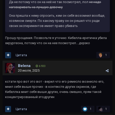
Да не потому что он на неё не так посмотрел, лол
не надо
наговаривать на лучшую девочку
Она пришла к нему спросить, кем он себя возомнил вообще,
хозяином смерти. По какому праву он он решил что ради
своих экспериментов имеет право убивать
Прошу прощения. Позвольте я уточню: Кибелла-еретичка убила
хирургеона, потому что он на нее посмотрел...
дерзко
Цитата
1
Belena
6 933
20 июля, 2025
кстати про вот это вот - верил что его ремесло вознесло его,
мнил себя выше прочих - в контексте других скринов, где
Кибеллка мнит себя выше других, очень смешно, прям такой
концентрированный этодругин
Цитата
1
1