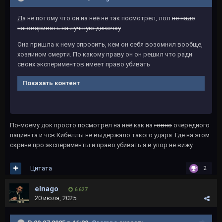
Да не потому что он на неё не так посмотрел, лол
не надо
наговаривать на лучшую девочку
Она пришла к нему спросить, кем он себя возомнил вообще,
хозяином смерти. По какому праву он он решил что ради
своих экспериментов имеет право убивать
Показать контент
По-моему док просто посмотрел на неë как на
говно
очередного
пациента и чсв Кибеллы не выдержало такого удара. Где на этом
скрине про эксперименты и право убивать я в упор не вижу
Цитата
2
elnago
6 627
20 июля, 2025