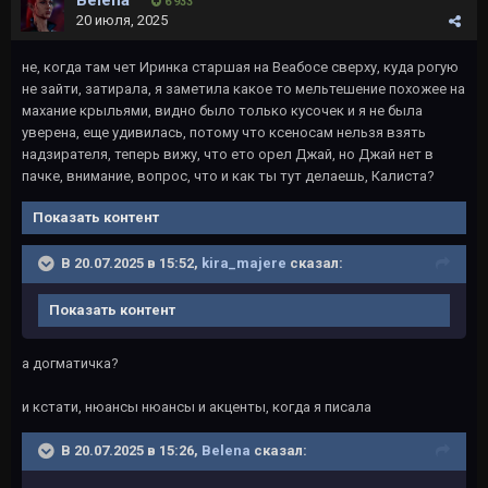
Belena
6 933
20 июля, 2025
не, когда там чет Иринка старшая на Веабосе сверху, куда рогую
не зайти, затирала, я заметила какое то мельтешение похожее на
махание крыльями, видно было только кусочек и я не была
уверена, еще удивилась, потому что ксеносам нельзя взять
надзирателя, теперь вижу, что ето орел Джай, но Джай нет в
пачке, внимание, вопрос, что и как ты тут делаешь, Калиста?
Показать контент
В 20.07.2025 в 15:52,
kira_majere
сказал:
Показать контент
а догматичка?
и кстати, нюансы нюансы и акценты, когда я писала
В 20.07.2025 в 15:26,
Belena
сказал: