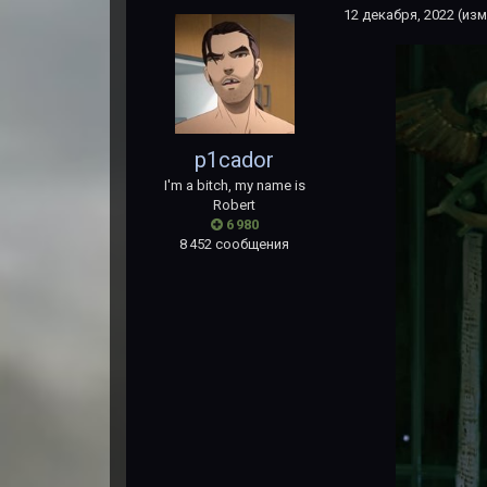
12 декабря, 2022
(изм
p1cador
I'm a bitch, my name is
Robert
6 980
8 452 сообщения