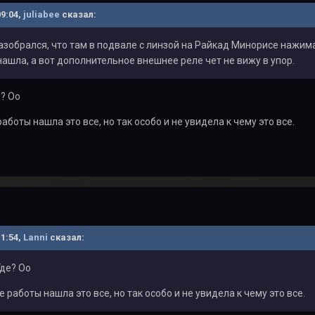
09:04,
juliabee
сказал:
разобрался, что там в подвале с линзой на Райкад Минорисе нажим
нашла, а вот дополнительное внешнее реле чет не вижу в упор.
е? Оо
работы нашла это все, но так особо и не увидела к чему это все.
11:54,
Lanni
сказал:
Где? Оо
е работы нашла это все, но так особо и не увидела к чему это все.