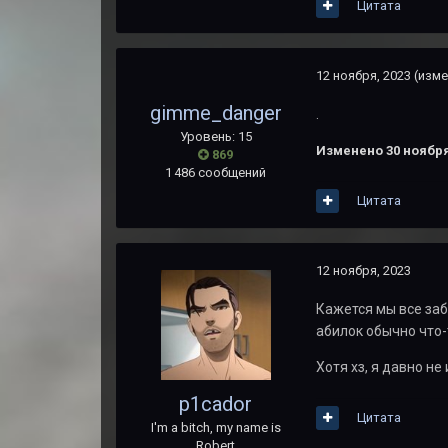
Цитата
12 ноября, 2023
(изме
gimme_danger
.
Уровень: 15
Изменено
30 ноября
869
1 486 сообщений
Цитата
12 ноября, 2023
Кажется мы все заб
абилок обычно что-
Хотя хз, я давно не
p1cador
Цитата
I'm a bitch, my name is
Robert