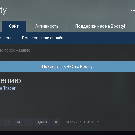
ty
Уж
Сайт
Активность
Поддержи нас на Boosty!
аторы
Пользователи онлайн
по прохождению
Поддержать BRC на Boosty
дению
e Trader
Страница 10 из 45
13
14
15
ДАЛЕЕ