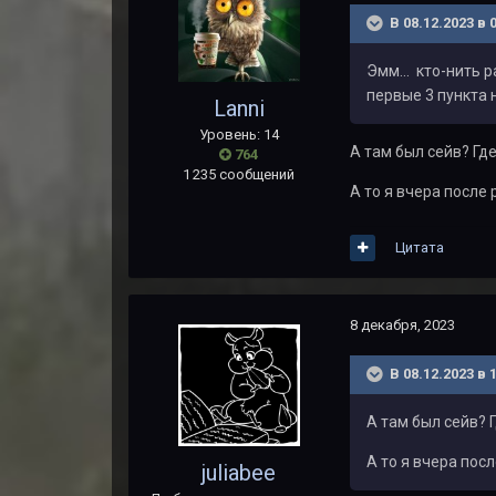
В 08.12.2023 в 
Эмм... кто-нить 
первые 3 пункта 
Lanni
Уровень: 14
А там был сейв? Гд
764
1 235 сообщений
А то я вчера после 
Цитата
8 декабря, 2023
В 08.12.2023 в 
А там был сейв? 
А то я вчера посл
juliabee