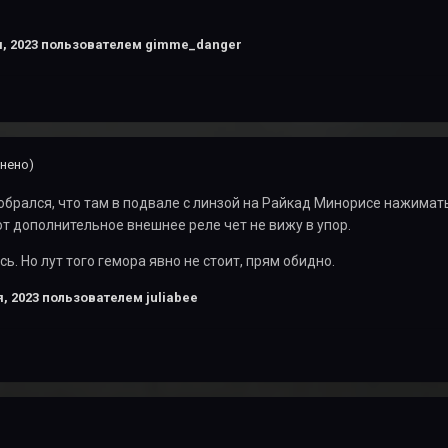
, 2023
пользователем gimme_danger
нено)
зобрался, что там в подвале с линзой на Райкад Минорисе нажимат
вот дополнительное внешнее реле чет не вижу в упор.
сь. Но лут того гемора явно не стоит, прям обидно.
, 2023
пользователем juliabee