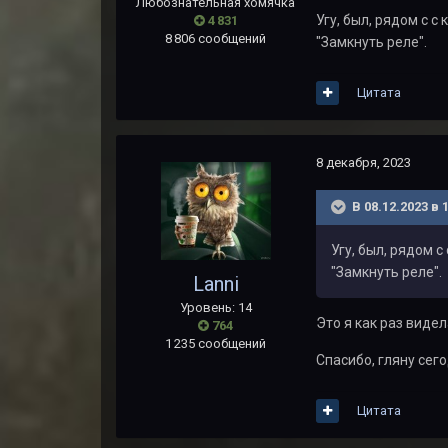
Любознательная хомячка
Угу, был, рядом с 
4 831
8 806 сообщений
"Замкнуть реле".
Цитата
8 декабря, 2023
В 08.12.2023 в 
Угу, был, рядом 
"Замкнуть реле".
Lanni
Уровень: 14
Это я как раз виде
764
1 235 сообщений
Спасибо, гляну сег
Цитата