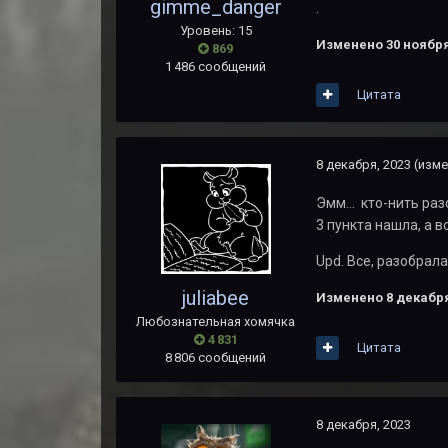
gimme_danger
.
Уровень: 15
Изменено
30 ноября
869
1 486 сообщений
Цитата
8 декабря, 2023
(изме
Эмм... кто-нить ра
3 пункта нашла, а 
Upd. Все, разобрала
juliabee
Изменено
8 декабря
Любознательная хомячка
4 831
Цитата
8 806 сообщений
8 декабря, 2023