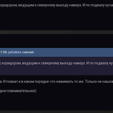
с коридором, ведущим к северному выходу наверх. И по подвалу куч
11:59,
juliabee
сказал:
с с коридором, ведущим к северному выходу наверх. И по подвалу к
ла. И плакат к в каком порядке что нажимать то же. Только не наш
одня повнимательнее)