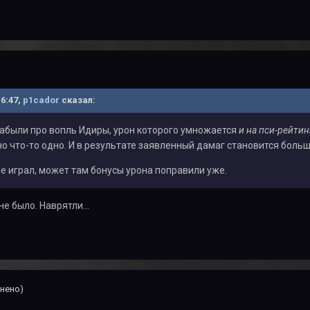
16:47,
p1cador
сказал:
забыли про вопль Идиры, урон которого умножается
и на пси-рейтин
о что-то одно. И в результате заявленный дамаг становится больше
 не играл, может там бонусы урона поправили уже.
е было. Наврятли...
нено)