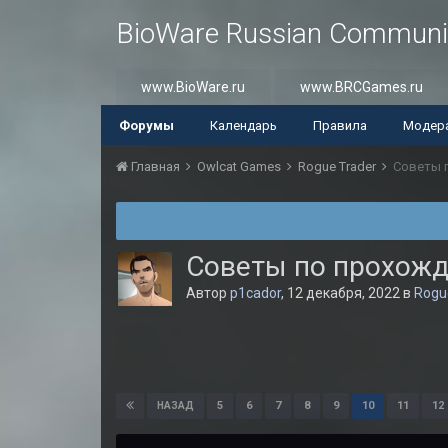
BioWare Russian Communi
www.BioWare.ru
www.BRCGames.ru
Форумы
Календарь
Правила
Модер
Главная
Owlcat Games
Rogue Trader
Советы 
Советы по прохож
Автор
p1cador
,
12 декабря, 2022
в
Rogu
5
6
7
8
9
10
11
12
НАЗАД