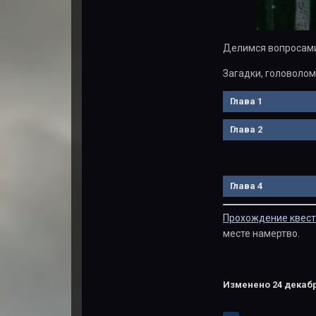
Делимся вопросами
Загадки, головолом
Глава 1
Глава 2
Глава 4
Прохождение квесто
месте намертво.
Изменено
24 декабр