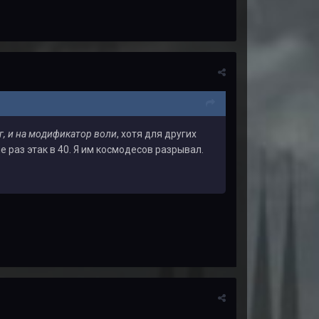
г, и на модификатор воли
, хотя для других
 раз этак в 40. Я им космодесов разрывал.