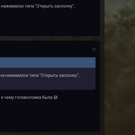
а нажималок типа "Открыть заслонку",
уча нажималок типа "Открыть заслонку",
ла к чему головоломка была
😅