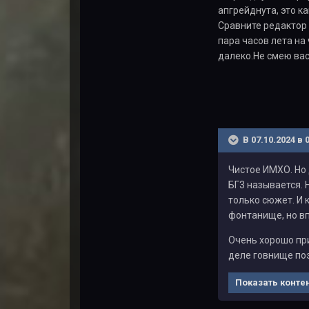
апгрейднута, это к
Сравните редактор 
пара часов лета на
далеко.Не смею ва
В 07.10.2024 в 
Чистое ИМХО. Но 
БГ3 называется. 
только сюжет. И 
фонтанище, но вп
Очень хорошо пр
деле говнище по
Показать конте