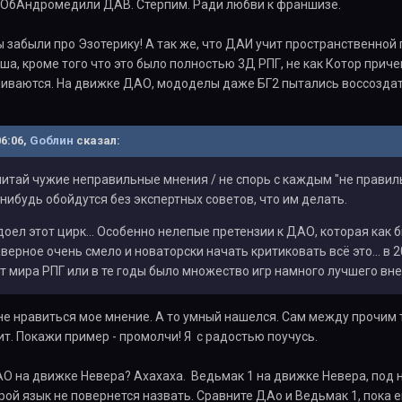
 - ОбАндромедили ДАВ. Стерпим. Ради любви к франшизе.
ы забыли про Эзотерику! А так же, что ДАИ учит пространственной г
ша, кроме того что это было полностью 3Д РПГ, не как Котор причем
чиваются. На движке ДАО, мододелы даже БГ2 пытались воссоздат
06:06,
Gоблин
сказал:
 читай чужие неправильные мнения / не спорь с каждым "не прави
ибудь обойдутся без экспертных советов, что им делать.
оел этот цирк... Особенно нелепые претензии к ДАО, которая как б
верное очень смело и новаторски начать критиковать всё это... в 2
т мира РПГ или в те годы было множество игр намного лучшего вн
з не нравиться мое мнение. А то умный нашелся. Сам между прочим 
т. Покажи пример - промолчи! Я с радостью поучусь.
АО на движке Невера? Ахахаха. Ведьмак 1 на движке Невера, под
ой язык не повернется назвать. Сравните ДАо и Ведьмак 1, пока е