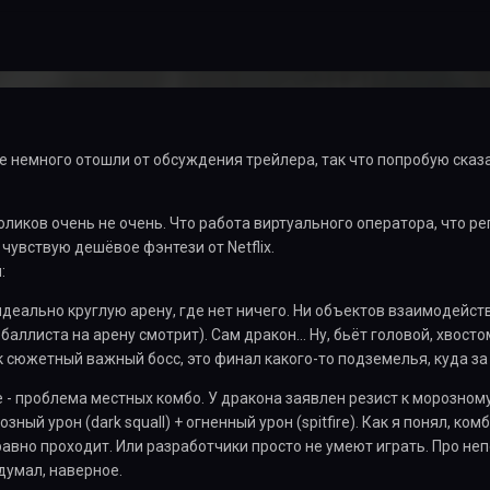
се немного отошли от обсуждения трейлера, так что попробую сказа
ликов очень не очень. Что работа виртуального оператора, что реп
). Я чувствую дешёвое фэнтези от
Netflix
.
:
идеально круглую арену, где нет ничего. Ни объектов взаимодейств
 баллиста на арену смотрит). Сам дракон... Ну, бьёт головой, хвосто
 сюжетный важный босс, это финал какого-то подземелья, куда за
 - проблема местных комбо. У дракона заявлен резист к морозному
озный урон (
dark
squall
) + огненный урон (
spitfire
). Как я понял, ко
 равно проходит. Или разработчики просто не умеют играть. Про 
думал, наверное.