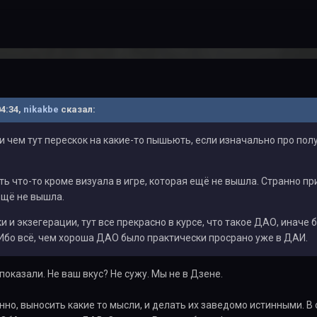
04:34,
nikakbe
сказал:
ри чем тут перескок на какие-то пышьють, если изначально про по
ь что-то кроме визуала в игре, которая ещё не вышла. Странно пр
ещё не вышла.
ки и экзегерации, тут все прекрасно в курсе, что такое ДАО, инач
Ибо всё, чем хороша ДАО было практически просрано уже в ДАИ.
показали. Не ваш вкус? Не сужу. Мы не в Дзене.
ранно, выносить какие то мысли, и делать их заведомо истинными. 