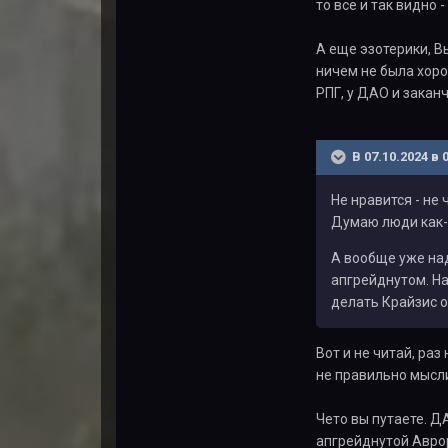
то все и так видно
А еще эзотерики, В
ничем не была хоро
РПГ, у ДАО и закан
В 07.10.2024 в 
Не нравится - не
Думаю люди как-н
А вообще уже над
апгрейднутом. На
делать Крайзис о
Вот и не читай, ра
не правильно мысли
Чето вы путаете. Д
апгрейднутой Аврор