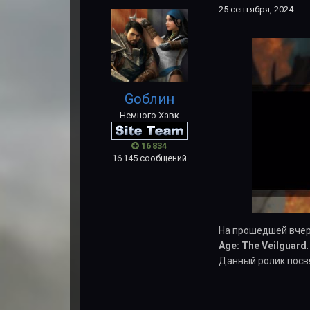
25 сентября, 2024
Gоблин
Немного Хавк
16 834
16 145 сообщений
На прошедшей вче
Age: The Veilguard
Данный ролик посв