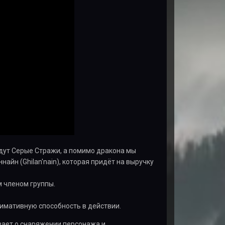
дут Серые Стражи, а помимо дракона мы
айн (Ghilan'nain), которая придёт на выручку
м членом группы.
имативную способность в действии.
вает о снаряжении персонажа и