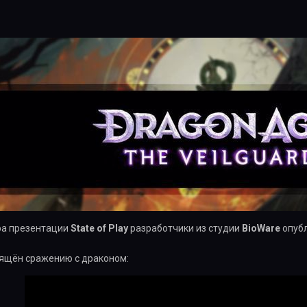
ра презентации
State of Play
разработчики из студии
BioWare
опубл
.
ящён сражению с драконом: