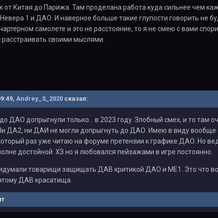
ак от Китая до Парижа. Там проделана работа куда сильнее чем каж
Невера 1 и ДАО. И наверное больше такие глупости говорить не бу
 чартерном самолете и это не расстояние, то я не смею с вами спо
с расстраивать своими мыслями.
09:49,
Andrey_S_2020
сказал:
до ДАО допрыгнули только... в 2023 году. Злобный смех, и то там 
Ни ДА2, ни ДАИ не могли допрыгнуть до ДАО. Имею в виду вообще 
который раз уже читаю на форуме претензии к графике ДАО. Но вед
олне достойной. ХЗ но я любовался пейзажами в игре постоянно.
идумали товарищи защищать ДАВ критикой ДАО и МЕ1. Это что в
этому ДАВ красатища.
нт