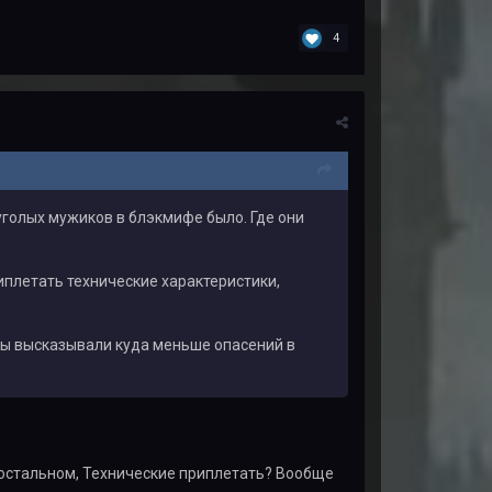
4
луголых мужиков в блэкмифе было. Где они
иплетать технические характеристики,
е бы высказывали куда меньше опасений в
В остальном, Технические приплетать? Вообще