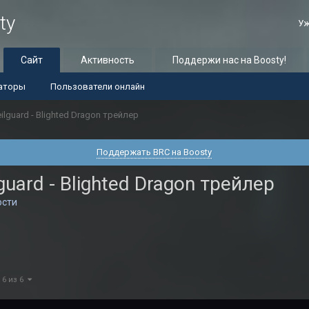
ty
Уж
Сайт
Активность
Поддержи нас на Boosty!
аторы
Пользователи онлайн
ilguard - Blighted Dragon трейлер
Поддержать BRC на Boosty
guard - Blighted Dragon трейлер
ости
 6 из 6