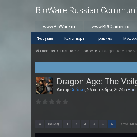
BioWare Russian Communi
www.BioWare.ru
www.BRCGames.ru
Форумы
Календарь
Правила
Модер
Главная
Главное
Новости
Dragon Age: The Ve
Dragon Age: The Veil
Автор
Gоблин
,
25 сентября, 2024
в
Нов
Страница
1
2
3
4
5
6
НАЗАД