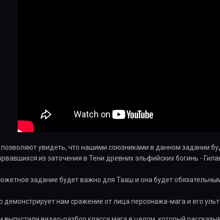
позволяют увидеть, что нашими союзниками в данном задании бу
ырвавшихся из заточения в Тени древних эльфийских богинь - Гиланн
сюжетное задание будет важно для Тааш и она будет обязательны
 демонстрирует нам сражение от лица персонажа-мага и его ульт
 выпустили видео-разбор класса мага в целом, который рассказы