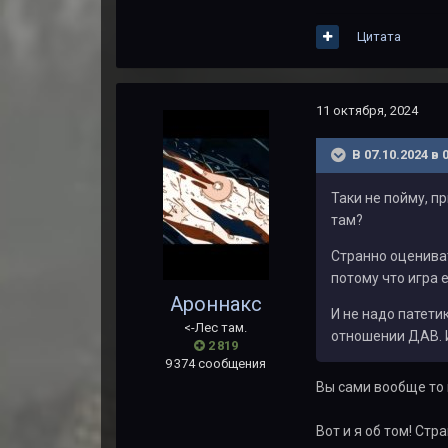
Цитата
11 октября, 2024
В 07.10.2024 в 
Таки не пойму, п
там?
Странно оцениват
потому что игра 
Ароннакс
И не надо патети
<-Лес там.
отношении ДАВ. 
2 819
9 374 сообщения
Вы сами вообще то 
Вот и я об том! Ст