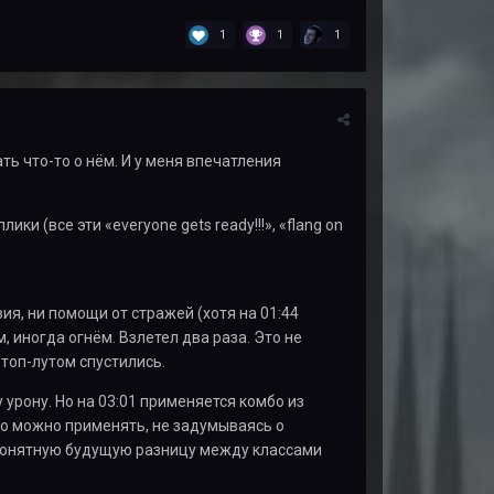
1
1
1
ть что-то о нём. И у меня впечатления
лики (все эти «
everyone
gets
ready
!!!», «flang on
ия, ни помощи от стражей (хотя на 01:44
м, иногда огнём. Взлетел два раза. Это не
 топ-лутом спустились.
 урону. Но на 03:01 применяется комбо из
мбо можно применять, не задумываясь о
непонятную будущую разницу между классами