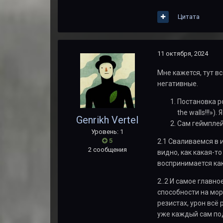
Цитата
11 октября, 2024
Мне кажется, тут в
негативные.
Постановка ро
the walls!!!»
Genrikh Vertel
Сам геймплей
Уровень: 1
5
2.1 Сваливаемся в 
2 сообщения
видно, как какая-то
воспринимается как
2..2
И самое главное
способности на мор
резистах, урон всё
уже каждый сам по