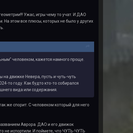
еометрии!!! Ужас, игры чему то учат. И ДАО
. На этом все плюсы, которых не было у других
ь.
льным" человеком, кажется намного проще.
ы на движке Невера, пусть и чуть-чуть
024-то году. Как будто кто-то собирался
ешнего вида или содержания.
так же спорит. С человеком который для него
 названием Аврора. ДАО и его движок
го не испортили. И поймете, что ЧУТЬ-ЧУТЬ