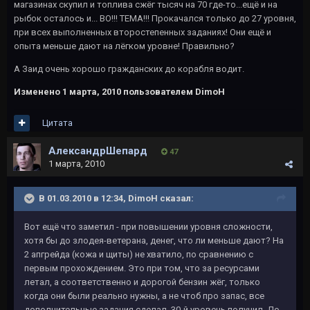
магазинах скупил и топлива сжёг тысяч на 70 где-то...ещё и на
рыбок осталось и... ВО!!! ТЕМА!!! Прокачался только до 27 уровня,
при всех выполненных второстепенных заданиях! Они ещё и
опыта меньше дают на лёгком уровне! Правильно?
А Заид очень хорошо гражданских до корабля водит.
Изменено
1 марта, 2010
пользователем DimoH
Цитата
АлександрШепард
47
1 марта, 2010
В 01.03.2010 в 12:34, DimoH сказал:
Вот ещё что заметил - при повышении уровня сложности,
хотя бы до злодея-ветерана, денег, что ли меньше дают? На
2 апгрейда (кожа и щиты) не хватило, по сравнению с
первым прохождением. Это при том, что за ресурсами
летал, а соответственно и дорогой бензин жёг, только
когда они были реально нужны, а не чтоб про запас, все
дополнительные задания сделал, 30-й уровень получил. До