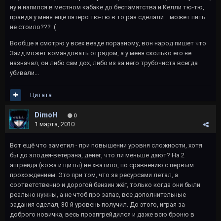
ну и напился в местном кабаке до беспамятства и Келли тю-тю,
правда у меня еще пятеро тю-тю в то раз сделали... может пить
не стоило??? :(
Вообще я смотрю у всех везде поразному, вон народ пишет что
Заид может командовать отрядом, а у меня сколько его не
назначал, он либо сам дох, либо из за него трубочиста всегда
убивали...
Цитата
DimoH
0
1 марта, 2010
Вот ещё что заметил - при повышении уровня сложности, хотя
бы до злодея-ветерана, денег, что ли меньше дают? На 2
апгрейда (кожа и щиты) не хватило, по сравнению с первым
прохождением. Это при том, что за ресурсами летал, а
соответственно и дорогой бензин жёг, только когда они были
реально нужны, а не чтоб про запас, все дополнительные
задания сделал, 30-й уровень получил. До этого, играя за
доброго новичка, весь проапгрейдился и даже всю броню в