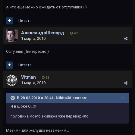
А что еще можно ожидать от отступника? )
Цитата
АлександрШепард
47
1 марта, 2010
Оступник ))интересно )
Цитата
Vitman
12
1 марта, 2010
В 28.02.2010 в 20:41, Nikita3d сказал:
Я в шоке О_О!
половина моего экипажа уже переварило
Мезим - для желудка незаменим...