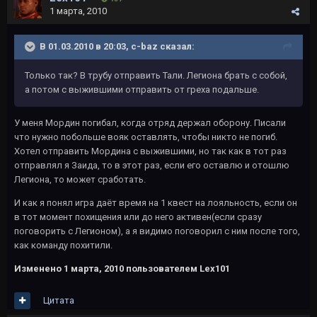
1 марта, 2010
В 01.03.2010 в 20:03, c-baz сказал:
Только так? В трубу отправить Тали. Легиона брать с собой,
а потом с выжившими отправить от греха подальше.
У меня Мордин погибал, когда отряд держал оборону. Писали
что нужно побольше вояк оставлять, чтобы никто не погиб.
Хотел отправить Мордина с выжившими, но так как в тот раз
отправлял я Заида, то в этот раз, если его оставлю и отошлю
Легиона, то может сработать.
И как я понял игра даёт время на 1 квест на лояльность, если он
в тот момент похищения или до него активен(если сразу
поговорить с Легионом), а я видимо поговорил с ним после того,
как команду похитили.
Изменено
1 марта, 2010
пользователем Lex101
Цитата