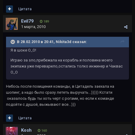
Цитата
Evil79
189
1 марта, 2010
В 28.02.2010 в 20:41, Nikita3d сказал:
Я в шоке О_О!
Играю за зло,прибежала на корабль и половина моего
экипажа уже переварило,остались толко инжинер и Чаквас
О_О
Небось после похищения команды, в Цитадель заехала на
шопинг, а надо было сразу лететь выручать...))))) Кстати
оказалось будь ты хоть черт с рогами, но если к команде
подойти с душой, выжывают все...)))
Цитата
Kosh
160