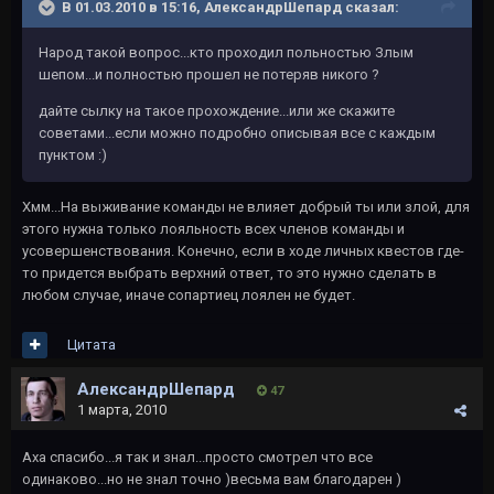
В 01.03.2010 в 15:16, АлександрШепард сказал:
Народ такой вопрос...кто проходил польностью Злым
шепом...и полностью прошел не потеряв никого ?
дайте сылку на такое прохождение...или же скажите
советами...если можно подробно описывая все с каждым
пунктом :)
Хмм...На выживание команды не влияет добрый ты или злой, для
этого нужна только лояльность всех членов команды и
усовершенствования. Конечно, если в ходе личных квестов где-
то придется выбрать верхний ответ, то это нужно сделать в
любом случае, иначе сопартиец лоялен не будет.
Цитата
АлександрШепард
47
1 марта, 2010
Аха спасибо...я так и знал...просто смотрел что все
одинаково...но не знал точно )весьма вам благодарен )