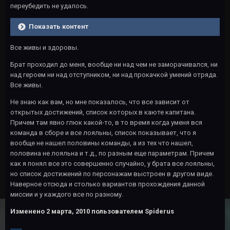
переубедить не удалось.
Показать контент
Все живы и здоровы.
Брат проходил до меня, вообще ни над чем не заморачивался, ни
над героем ни над отступником, ни над прокачкой умений отряда.
Все живы.
Не знаю как вам, но мне показалось, что все зависит от
открытых достижений, список которых в каюте капитана.
Причем там явно глюк какой-то, в то время когда уменя вся
команда в сборе и все лояльны, список показывает, что я
вообще не нашел половины команды, а из тех что нашел,
половина не лояльна и т.д., по разным еще параметрам. Причем
как я понял все это совершенно случайно, у брата все лояльны,
но список достижений по персонажам выстроен в другом виде.
Наверное отсюда и столько вариантов прохождения данной
миссии и у каждого все по разному.
Изменено
2 марта, 2010
пользователем Spiderus