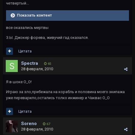
четвертый...
Показать контент
все оказались мертвы
З.Ы. Джокер форева, живучий гад оказался.
Цитата
Spectra
65
28 февраля, 2010
Я в шоке О_О!
Играю за зло,прибежала на корабль и половина моего экипажа
уже переварило,остались толко инжинер и Чаквас О_О
Цитата
Soreno
67
28 февраля, 2010