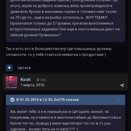
этого, играя за доброго новичка, весь проапгрейдился и
даже всю броню в магазинах скупил и топлива сжёг тысяч
на 70 где-то...ещё и на рыбок осталось и... ВО!!! ТЕМА!!!
Прокачался только до 27 уровня, при всех выполненных
второстепенных заданиях! Они ещё и опыта меньше дают на
лёгком уровне! Правильно?
Так и есть это в большинстве игр где повышаешь уровень
сложности..то у тебя стаеться нехватка с продуктами )
Цитата
Kosh
160
1 марта, 2010
В 01.03.2010 в 12:33, Evil79 сказал:
Хм, везет тебе, а я в первый раз в Цитадель заехал, за
покупками, ну и напился в местном кабаке до беспамятства и
Келли тю-тю, правда у меня еще пятеро тю-тю в то раз
сделали... может пить не стоило??? :(