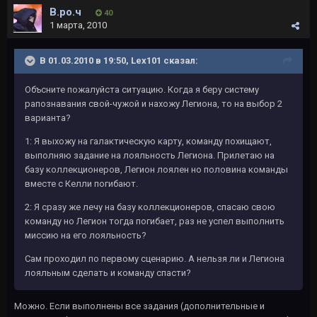
В.ро.ч
40
1 марта, 2010
В 01.03.2010 в 19:50, Lex101 сказал:
Объсните пожалуйста ситуацию. Когда я беру систему
рапознавания свой-чужой и нахожу Легиона, то на выбор 2
варианта?
1: Я выхожу на галактическую карту, команду похищают,
выполняю задание на лояльность Легиона. Прилетаю на
базу коллекционеров, Легион лоялен но половина команды
вместе с Келли погибают.
2: Я сразу же лечу на базу коллекционеров, спасаю свою
команду но Легион тогда погибает, раз не успел выполнить
миссию на его лояльность?
Сам проходил по первому сценарию. А нельзя ли и Легиона
лояльным сделать и команду спасти?
Можно. Если выполнены все задания (дополнительные и