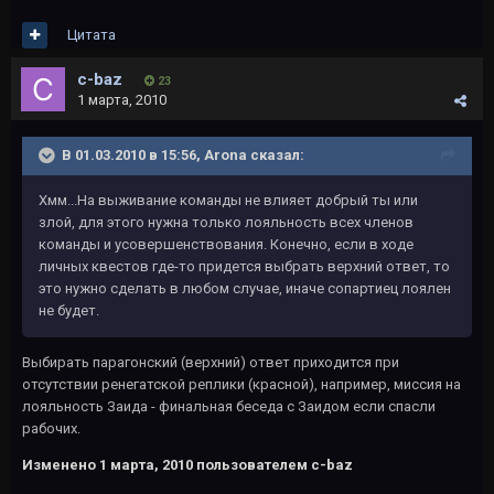
Цитата
c-baz
23
1 марта, 2010
В 01.03.2010 в 15:56, Arona сказал:
Хмм...На выживание команды не влияет добрый ты или
злой, для этого нужна только лояльность всех членов
команды и усовершенствования. Конечно, если в ходе
личных квестов где-то придется выбрать верхний ответ, то
это нужно сделать в любом случае, иначе сопартиец лоялен
не будет.
Выбирать парагонский (верхний) ответ приходится при
отсутствии ренегатской реплики (красной), например, миссия на
лояльность Заида - финальная беседа с Заидом если спасли
рабочих.
Изменено
1 марта, 2010
пользователем c-baz