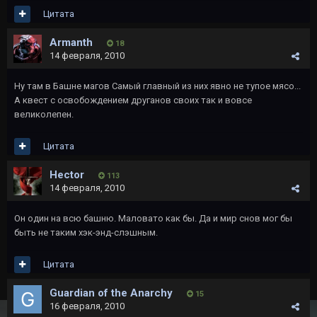
Цитата
Armanth
18
14 февраля, 2010
Ну там в Башне магов Самый главный из них явно не тупое мясо...
А квест с освобождением друганов своих так и вовсе
великолепен.
Цитата
Hector
113
14 февраля, 2010
Он один на всю башню. Маловато как бы. Да и мир снов мог бы
быть не таким хэк-энд-слэшным.
Цитата
Guardian of the Anarchy
15
16 февраля, 2010