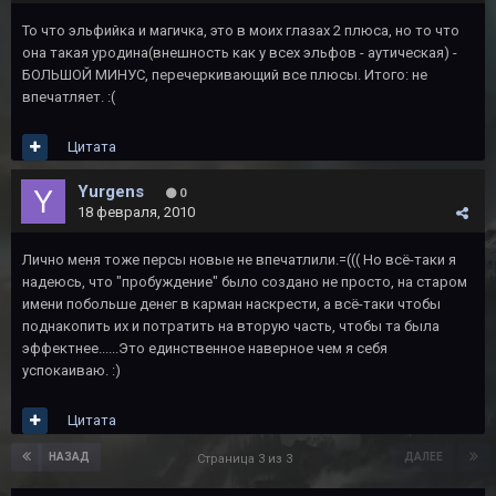
То что эльфийка и магичка, это в моих глазах 2 плюса, но то что
она такая уродина(внешность как у всех эльфов - аутическая) -
БОЛЬШОЙ МИНУС, перечеркивающий все плюсы. Итого: не
впечатляет. :(
Цитата
Yurgens
0
18 февраля, 2010
Лично меня тоже персы новые не впечатлили.=((( Но всё-таки я
надеюсь, что "пробуждение" было создано не просто, на старом
имени побольше денег в карман наскрести, а всё-таки чтобы
поднакопить их и потратить на вторую часть, чтобы та была
эффектнее......Это единственное наверное чем я себя
успокаиваю. :)
Цитата
НАЗАД
ДАЛЕЕ
Страница 3 из 3