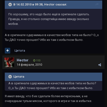
В 14.02.2010 в 09:38, Hector сказал:
По хорошему, это надо было ещё в оригинале сделать.
Правда, я не столько сопартийца имею ввиду сколько
мобов.
А в оригинале одержимых в качестве мобов типа не было? О_о
Ты ДАО точно прошел? Ибо их там с избытком было.
Цитата
Hector
113
14 февраля, 2010
Цитата
А в оригинале одержимых в качестве мобов типа не было?
О_о Ты ДАО точно прошел? Ибо их там с избытком было.
Я имел ввиду, что б их сделали более интересными, а не
очередным тупым мясом, которого в игре и так в избытке.