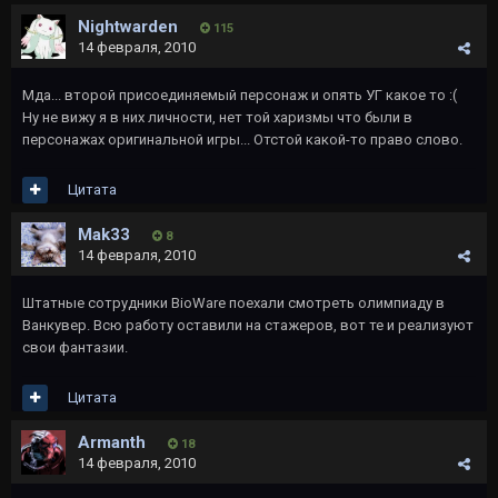
Nightwarden
115
14 февраля, 2010
Мда... второй присоединяемый персонаж и опять УГ какое то :(
Ну не вижу я в них личности, нет той харизмы что были в
персонажах оригинальной игры... Отстой какой-то право слово.
Цитата
Mak33
8
14 февраля, 2010
Штатные сотрудники BioWare поехали смотреть олимпиаду в
Ванкувер. Всю работу оставили на стажеров, вот те и реализуют
свои фантазии.
Цитата
Armanth
18
14 февраля, 2010