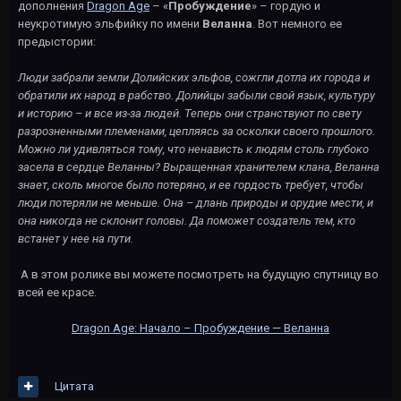
дополнения
Dragon Age
– «
Пробуждение
» – гордую и
неукротимую эльфийку по имени
Веланна
. Вот немного ее
предыстории:
Люди забрали земли Долийских эльфов, сожгли дотла их города и
обратили их народ в рабство. Долийцы забыли свой язык, культуру
и историю – и все из-за людей. Теперь они странствуют по свету
разрозненными племенами, цепляясь за осколки своего прошлого.
Можно ли удивляться тому, что ненависть к людям столь глубоко
засела в сердце Веланны? Выращенная хранителем клана, Веланна
знает, сколь многое было потеряно, и ее гордость требует, чтобы
люди потеряли не меньше. Она – длань природы и орудие мести, и
она никогда не склонит головы. Да поможет создатель тем, кто
встанет у нее на пути.
А в этом ролике вы можете посмотреть на будущую спутницу во
всей ее красе.
Dragon Age: Начало – Пробуждение — Веланна
Цитата