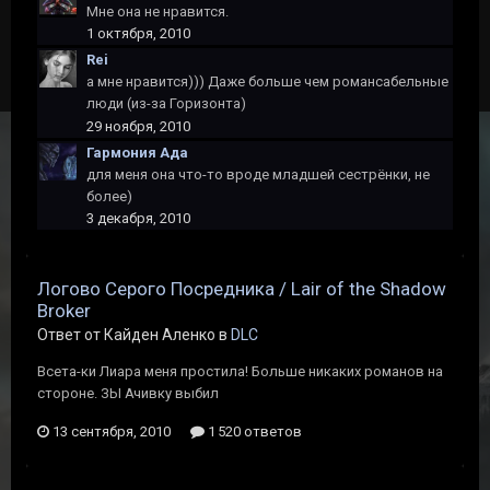
Мне она не нравится.
1 октября, 2010
Rеi
а мне нравится))) Даже больше чем романсабельные
люди (из-за Горизонта)
29 ноября, 2010
Гармония Ада
для меня она что-то вроде младшей сестрёнки, не
более)
3 декабря, 2010
Логово Серого Посредника / Lair of the Shadow
Broker
Ответ от Кайден Аленко в
DLC
Всета-ки Лиара меня простила! Больше никаких романов на
стороне. ЗЫ Ачивку выбил
13 сентября, 2010
1 520 ответов