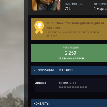
ПУБЛИКАЦИЙ
ЗАРЕГИС
762
1 марта
TruePrince стал победителем дня 14
июля 2011
TruePrince имел наиболее популярный
контент!
РЕПУТАЦИЯ
2 259
Овеянный славой
ИНФОРМАЦИЯ О TRUEPRINCE
Звание
Уровень: 11
КОНТАКТЫ