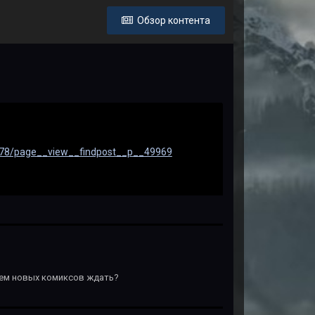
Обзор контента
2478/page__view__findpost__p__49969
шем новых комиксов ждать?