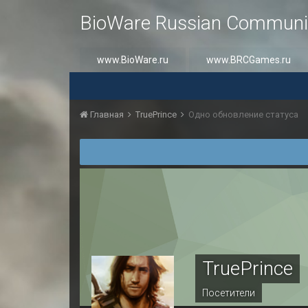
BioWare Russian Communi
www.BioWare.ru
www.BRCGames.ru
Главная
TruePrince
Одно обновление статуса
TruePrince
Посетители