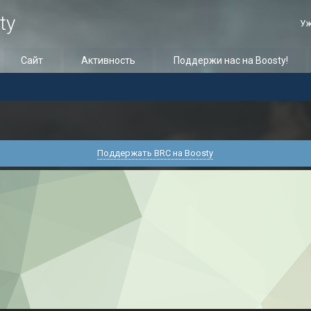
ty
Уж
Сайт
Активность
Поддержи нас на Boosty!
Поддержать BRC на Boosty