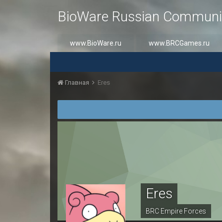
BioWare Russian Communi
www.BioWare.ru
www.BRCGames.ru
Главная
Eres
Eres
BRC Empire Forces