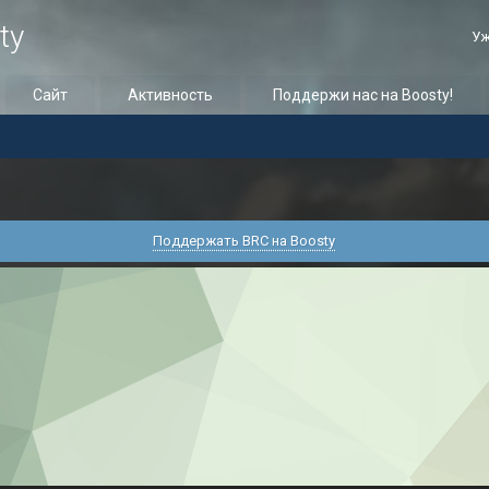
ty
Уж
Сайт
Активность
Поддержи нас на Boosty!
Поддержать BRC на Boosty