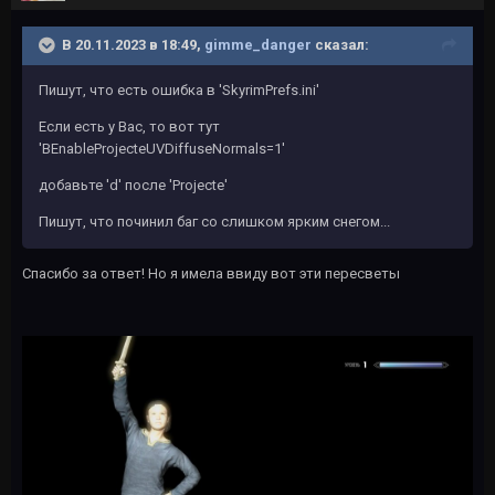
В 20.11.2023 в 18:49,
gimme_danger
сказал:
Пишут, что есть ошибка в 'SkyrimPrefs.ini'
Если есть у Вас, то вот тут
'BEnableProjecteUVDiffuseNormals=1'
добавьте 'd' после 'Projecte'
Пишут, что починил баг со слишком ярким снегом...
Спасибо за ответ! Но я имела ввиду вот эти пересветы