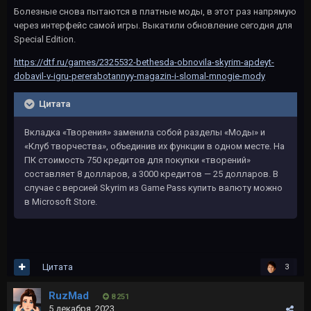
Болезные снова пытаются в платные моды, в этот раз напрямую
через интерфейс самой игры. Выкатили обновление сегодня для
Special Edition.
https://dtf.ru/games/2325532-bethesda-obnovila-skyrim-apdeyt-
dobavil-v-igru-pererabotannyy-magazin-i-slomal-mnogie-mody
Цитата
Вкладка «Творения» заменила собой разделы «Моды» и
«Клуб творчества», объединив их функции в одном месте. На
ПК стоимость 750 кредитов для покупки «творений»
составляет 8 долларов, а 3000 кредитов — 25 долларов. В
случае с версией Skyrim из Game Pass купить валюту можно
в Microsoft Store.
Цитата
3
RuzMad
8 251
5 декабря, 2023