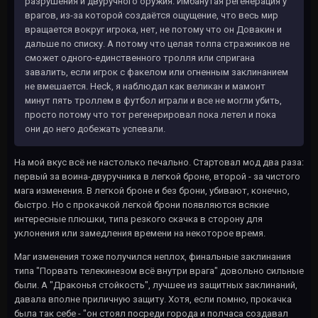
разрушения и двуручного оружия. Имбанутая регенерация у
врагов, из-за которой создаётся ощущение, что весь мир
вращается вокруг игрока, нет, не потому что он Довакин и
дальше по списку. А потому что целая толпа стражников не
сможет одного-единственного тролля или спригана
завалить, если игрок с факелом или огненным заклинанием
не вмешается. Heck, я наблюдал как великан и мамонт
минут пять троллем в футбол играли и все не могли убить,
просто потому что тот регенерировал пока летел и пока
они до него добежать успевали.
На мой вкус всё не настолько печально. Стартовал мод два раза:
первый за воина-двуручника в легкой броне, второй - за чистого
мага изменения. В легкой броне и без брони, убивают, конечно,
быстро. Но с прокачкой легкой брони появляются всякие
интересные плюшки, типа резкого скачка в сторону для
уклонения или замедления времени на некоторое время.
Маг изменения тоже получился неплох, финальные заклинания
типа "Порвать телекинезом всё внутри врага" довольно сильные
были. А "Драконья стойкость", лучшее из защитных заклинаний,
давала вполне приличную защиту. Хотя, если помню, прокачка
была так себе - "он стоял посреди города и полчаса создавал