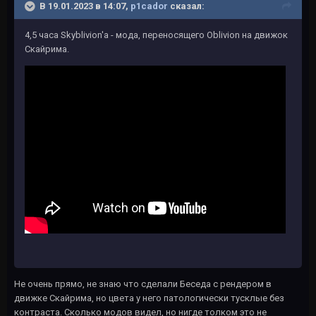
В 19.01.2023 в 14:07,
p1cador
сказал:
4,5 часа Skyblivion'а - мода, переносящего Oblivion на движок
Скайрима.
Не очень прямо, не знаю что сделали Беседа с рендером в
движке Скайрима, но цвета у него патологически тусклые без
контраста. Сколько модов видел, но нигде толком это не