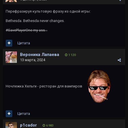
Перефразируя культовую фразу из одной игры:
Bethesda. Bethesda never changes.
#SavePlayerOne my ass...
Цитата
Вероника Лапаева
1 120
13 марта, 2024
Ночлежка Хельги - ресторан для вампиров
Цитата
p1cador
6 983