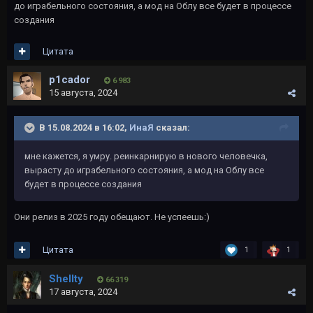
до играбельного состояния, а мод на Облу все будет в процессе
создания
Цитата
p1cador
6 983
15 августа, 2024
В 15.08.2024 в 16:02,
ИнаЯ
сказал:
мне кажется, я умру. реинкарнирую в нового человечка,
вырасту до играбельного состояния, а мод на Облу все
будет в процессе создания
Они релиз в 2025 году обещают. Не успеешь:)
Цитата
1
1
Shellty
66 319
17 августа, 2024