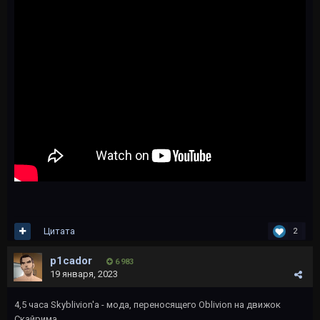
Цитата
2
p1cador
6 983
19 января, 2023
4,5 часа Skyblivion'а - мода, переносящего Oblivion на движок
Скайрима.