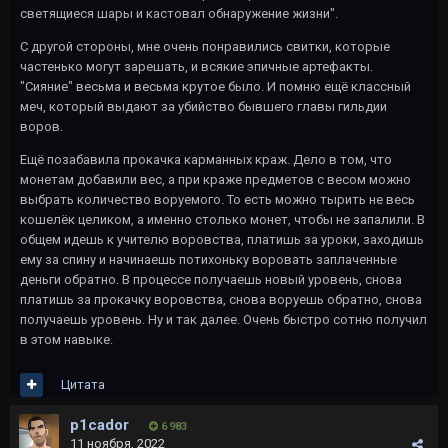
светящиеся шары и кастовал обнаружение жизни".
С другой стороны, мне очень понравились свитки, которые
частенько могут зарешать, и всякие эпичные артефакты.
"Сияние" весьма и весьма крутое было. И помню ещё классный
меч, который выдают за убийство бывшего главы гильдии
воров.
Ещё позабавила прокачка карманных краж. Дело в том, что
монетам добавили вес, а при краже предметов с весом можно
выбрать количество воруемого. То есть можно тырить не весь
кошелёк целиком, а именно столько монет, чтобы не запалили. В
общем идешь к учителю воровства, платишь за уроки, заходишь
ему за спину и начинаешь потихоньку воровать заплаченные
деньги обратно. В процессе получаешь новый уровень, снова
платишь за прокачку воровства, снова воруешь обратно, снова
получаешь уровень. Ну и так далее. Очень быстро сотню получил
в этом навыке.
Цитата
p1cador
6 983
11 ноября, 2022